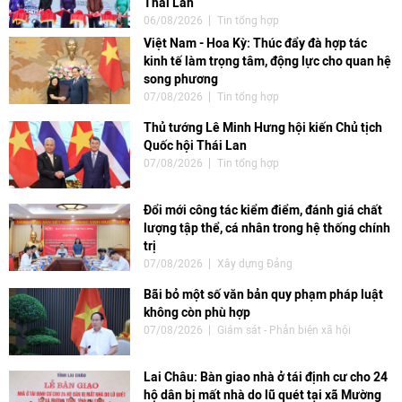
Thái Lan“
06/08/2026
Tin tổng hợp
Việt Nam - Hoa Kỳ: Thúc đẩy đà hợp tác
kinh tế làm trọng tâm, động lực cho quan hệ
song phương
07/08/2026
Tin tổng hợp
Thủ tướng Lê Minh Hưng hội kiến Chủ tịch
Quốc hội Thái Lan
07/08/2026
Tin tổng hợp
Đổi mới công tác kiểm điểm, đánh giá chất
lượng tập thể, cá nhân trong hệ thống chính
trị
07/08/2026
Xây dựng Đảng
Bãi bỏ một số văn bản quy phạm pháp luật
không còn phù hợp
07/08/2026
Giám sát - Phản biện xã hội
Lai Châu: Bàn giao nhà ở tái định cư cho 24
hộ dân bị mất nhà do lũ quét tại xã Mường