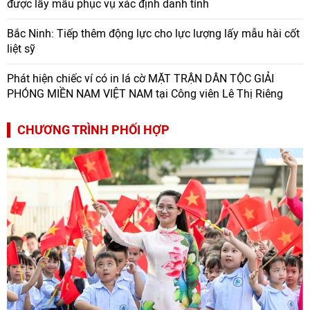
được lấy mẫu phục vụ xác định danh tính
Bắc Ninh: Tiếp thêm động lực cho lực lượng lấy mẫu hài cốt
liệt sỹ
Phát hiện chiếc ví có in lá cờ MẶT TRẬN DÂN TỘC GIẢI
PHÓNG MIỀN NAM VIỆT NAM tại Công viên Lê Thị Riêng
CHƯƠNG TRÌNH PHỐI HỢP