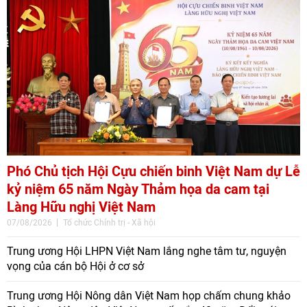
Phó Chủ tịch Hội Cựu chiến binh Việt Nam dự Lễ
kỷ niệm 65 năm Ngày Thảm họa da cam tại
Làng Hữu nghị Việt Nam
07/08/2026
Tổ chức Chính trị - Xã hội
Trung ương Hội LHPN Việt Nam lắng nghe tâm tư, nguyện
vọng của cán bộ Hội ở cơ sở
Trung ương Hội Nông dân Việt Nam họp chấm chung khảo