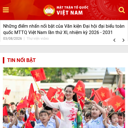
Những điểm nhấn nổi bật của Văn kiện Đại hội đại biểu toàn
quốc MTTQ Việt Nam lần thứ XI, nhiệm kỳ 2026 - 2031
03/08/2026
Thư viện video
1
2
3
TIN NỔI BẬT
4
5
6
7
8
9
10
11
12