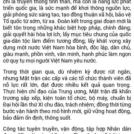
chỉ là truyền thống tinh thần, mà còn là năng lực phát
triển quốc gia; là sức mạnh để khơi thông nguồn lực,
giải phóng sức sáng tạo, tạo đồng thuận xã hội, bảo vệ
Tổ quốc từ sớm, từ xa. Đoàn kết trong giai đoạn mới là
biết tôn trọng những khác biệt hợp pháp, chính đáng;
giải quyết hài hòa lợi ích; lấy mục tiêu chung của quốc
gia-dân tộc làm điểm tương đồng; lấy khát vọng xây
dựng một nước Việt Nam hòa bình, độc lập, dân chủ,
giàu mạnh, phồn vinh, văn minh, hạnh phúc làm ngọn
cờ quy tụ mọi người Việt Nam yêu nước.
Trong thời gian qua, dù nhiệm kỳ được rút ngắn,
nhưng Mặt trận các cấp và các tổ chức thành viên đã
nỗ lực rất lớn, đạt được nhiều kết quả quan trọng.
Thực hiện chỉ đạo của Trung ương, Mặt trận đã khẩn
trương sắp xếp, kiện toàn tổ chức, bộ máy, chuẩn bị
Đại hội lần thứ XI chu đáo, trách nhiệm; đồng thời từng
bước vận hành theo mô hình mới, giữ vững hoạt động,
bảo đảm ổn định, thông suốt.
Công tác tuyên truyền, vận động, tập hợp Nhân dân