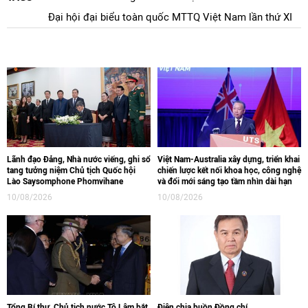
Đại hội đại biểu toàn quốc MTTQ Việt Nam lần thứ XI
Lãnh đạo Đảng, Nhà nước viếng, ghi sổ
Việt Nam-Australia xây dựng, triển khai
tang tưởng niệm Chủ tịch Quốc hội
chiến lược kết nối khoa học, công nghệ
Lào Saysomphone Phomvihane
và đổi mới sáng tạo tầm nhìn dài hạn
10/08/2026
10/08/2026
Tổng Bí thư, Chủ tịch nước Tô Lâm bắt
Điện chia buồn Đồng chí