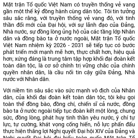
Mặt trận Tổ quốc Việt Nam có truyền thống vẻ vang
gần một thế kỷ đồng hành cùng dân tộc. Tôi tin tưởng
sâu sắc rằng, với truyền thống vẻ vang đó, với tinh
thần đổi mới của Đại hội, với sự lãnh đạo của Đảng,
Nhà nước, sự đồng lòng ủng hộ của các tầng lớp Nhân
dân và đồng bào ta ở nước ngoài, Mặt trận Tổ quốc
Việt Nam nhiệm kỳ 2026 - 2031 sẽ tiếp tục có bước
phát triển mới mạnh mẽ hơn, thực chất hơn, hiệu quả
hơn; xứng đáng là trung tâm tập hợp khối đại đoàn kết
toàn dân tộc, là cơ sở chính trị vững chắc của chính
quyền nhân dân, là cầu nối tin cậy giữa Đảng, Nhà
nước với Nhân dân.
Với niềm tin sâu sắc vào sức mạnh vô địch của Nhân
dân, của khối đại đoàn kết toàn dân tộc, tôi kêu gọi
toàn thể đồng bào, đồng chí, chiến sĩ cả nước, đồng
bào ta ở nước ngoài tiếp tục đoàn kết một lòng, chung
sức, đồng lòng, phát huy tinh thần yêu nước, ý chí tự
lực, tự cường, khát vọng cống hiến, nỗ lực phấn đấu
thực hiện thắng lợi Nghị quyết Đại hội XIV của Đảng và
Nghị quyết Đại hội đại biểu toàn quốc Mặt trận Tổ