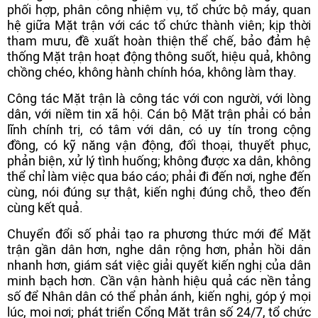
phối hợp, phân công nhiệm vụ, tổ chức bộ máy, quan
hệ giữa Mặt trận với các tổ chức thành viên; kịp thời
tham mưu, đề xuất hoàn thiện thể chế, bảo đảm hệ
thống Mặt trận hoạt động thông suốt, hiệu quả, không
chồng chéo, không hành chính hóa, không làm thay.
Công tác Mặt trận là công tác với con người, với lòng
dân, với niềm tin xã hội. Cán bộ Mặt trận phải có bản
lĩnh chính trị, có tâm với dân, có uy tín trong cộng
đồng, có kỹ năng vận động, đối thoại, thuyết phục,
phản biện, xử lý tình huống; không được xa dân, không
thể chỉ làm việc qua báo cáo; phải đi đến nơi, nghe đến
cùng, nói đúng sự thật, kiến nghị đúng chỗ, theo đến
cùng kết quả.
Chuyển đổi số phải tạo ra phương thức mới để Mặt
trận gần dân hơn, nghe dân rộng hơn, phản hồi dân
nhanh hơn, giám sát việc giải quyết kiến nghị của dân
minh bạch hơn. Cần vận hành hiệu quả các nền tảng
số để Nhân dân có thể phản ánh, kiến nghị, góp ý mọi
lúc, mọi nơi; phát triển Cổng Mặt trận số 24/7, tổ chức