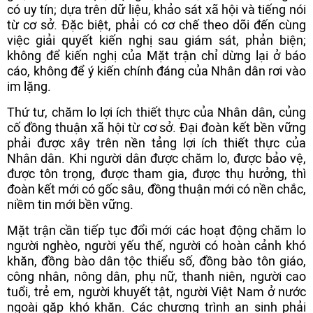
có uy tín; dựa trên dữ liệu, khảo sát xã hội và tiếng nói
từ cơ sở. Đặc biệt, phải có cơ chế theo dõi đến cùng
việc giải quyết kiến nghị sau giám sát, phản biện;
không để kiến nghị của Mặt trận chỉ dừng lại ở báo
cáo, không để ý kiến chính đáng của Nhân dân rơi vào
im lặng.
Thứ tư, chăm lo lợi ích thiết thực của Nhân dân, củng
cố đồng thuận xã hội từ cơ sở. Đại đoàn kết bền vững
phải được xây trên nền tảng lợi ích thiết thực của
Nhân dân. Khi người dân được chăm lo, được bảo vệ,
được tôn trọng, được tham gia, được thụ hưởng, thì
đoàn kết mới có gốc sâu, đồng thuận mới có nền chắc,
niềm tin mới bền vững.
Mặt trận cần tiếp tục đổi mới các hoạt động chăm lo
người nghèo, người yếu thế, người có hoàn cảnh khó
khăn, đồng bào dân tộc thiểu số, đồng bào tôn giáo,
công nhân, nông dân, phụ nữ, thanh niên, người cao
tuổi, trẻ em, người khuyết tật, người Việt Nam ở nước
ngoài gặp khó khăn. Các chương trình an sinh phải