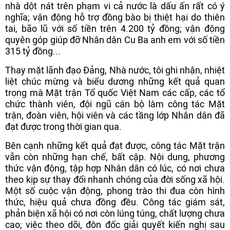
nhà dột nát trên phạm vi cả nước là dấu ấn rất có ý
nghĩa; vận động hỗ trợ đồng bào bị thiệt hại do thiên
tai, bão lũ với số tiền trên 4.200 tỷ đồng; vận động
quyên góp giúp đỡ Nhân dân Cu Ba anh em với số tiền
315 tỷ đồng...
Thay mặt lãnh đạo Đảng, Nhà nước, tôi ghi nhận, nhiệt
liệt chúc mừng và biểu dương những kết quả quan
trọng mà Mặt trận Tổ quốc Việt Nam các cấp, các tổ
chức thành viên, đội ngũ cán bộ làm công tác Mặt
trận, đoàn viên, hội viên và các tầng lớp Nhân dân đã
đạt được trong thời gian qua.
Bên cạnh những kết quả đạt được, công tác Mặt trận
vẫn còn những hạn chế, bất cập. Nội dung, phương
thức vận động, tập hợp Nhân dân có lúc, có nơi chưa
theo kịp sự thay đổi nhanh chóng của đời sống xã hội.
Một số cuộc vận động, phong trào thi đua còn hình
thức, hiệu quả chưa đồng đều. Công tác giám sát,
phản biện xã hội có nơi còn lúng túng, chất lượng chưa
cao; việc theo dõi, đôn đốc giải quyết kiến nghị sau