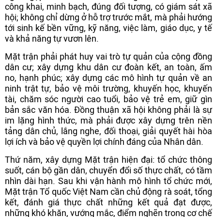
công khai, minh bạch, đúng đối tượng, có giám sát xã
hội; không chỉ dừng ở hỗ trợ trước mắt, mà phải hướng
tới sinh kế bền vững, kỹ năng, việc làm, giáo dục, y tế
và khả năng tự vươn lên.
Mặt trận phải phát huy vai trò tự quản của cộng đồng
dân cư; xây dựng khu dân cư đoàn kết, an toàn, ấm
no, hạnh phúc; xây dựng các mô hình tự quản về an
ninh trật tự, bảo vệ môi trường, khuyến học, khuyến
tài, chăm sóc người cao tuổi, bảo vệ trẻ em, giữ gìn
bản sắc văn hóa. Đồng thuận xã hội không phải là sự
im lặng hình thức, mà phải được xây dựng trên nền
tảng dân chủ, lắng nghe, đối thoại, giải quyết hài hòa
lợi ích và bảo vệ quyền lợi chính đáng của Nhân dân.
Thứ năm, xây dựng Mặt trận hiện đại: tổ chức thông
suốt, cán bộ gần dân, chuyển đổi số thực chất, có tầm
nhìn dài hạn. Sau khi vận hành mô hình tổ chức mới,
Mặt trận Tổ quốc Việt Nam cần chủ động rà soát, tổng
kết, đánh giá thực chất những kết quả đạt được,
những khó khăn, vướng mắc, điểm nghẽn trong cơ chế