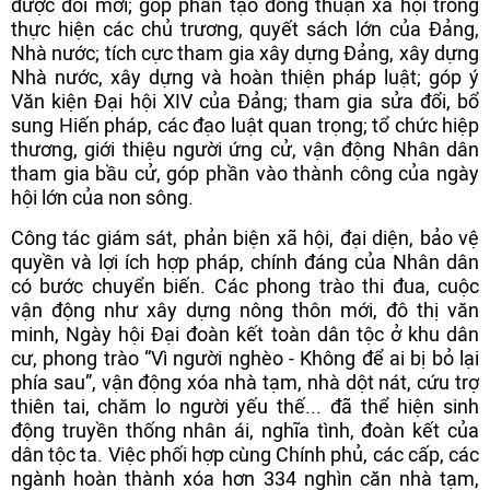
được đổi mới; góp phần tạo đồng thuận xã hội trong
thực hiện các chủ trương, quyết sách lớn của Đảng,
Nhà nước; tích cực tham gia xây dựng Đảng, xây dựng
Nhà nước, xây dựng và hoàn thiện pháp luật; góp ý
Văn kiện Đại hội XIV của Đảng; tham gia sửa đổi, bổ
sung Hiến pháp, các đạo luật quan trọng; tổ chức hiệp
thương, giới thiệu người ứng cử, vận động Nhân dân
tham gia bầu cử, góp phần vào thành công của ngày
hội lớn của non sông.
Công tác giám sát, phản biện xã hội, đại diện, bảo vệ
quyền và lợi ích hợp pháp, chính đáng của Nhân dân
có bước chuyển biến. Các phong trào thi đua, cuộc
vận động như xây dựng nông thôn mới, đô thị văn
minh, Ngày hội Đại đoàn kết toàn dân tộc ở khu dân
cư, phong trào “Vì người nghèo - Không để ai bị bỏ lại
phía sau”, vận động xóa nhà tạm, nhà dột nát, cứu trợ
thiên tai, chăm lo người yếu thế... đã thể hiện sinh
động truyền thống nhân ái, nghĩa tình, đoàn kết của
dân tộc ta. Việc phối hợp cùng Chính phủ, các cấp, các
ngành hoàn thành xóa hơn 334 nghìn căn nhà tạm,