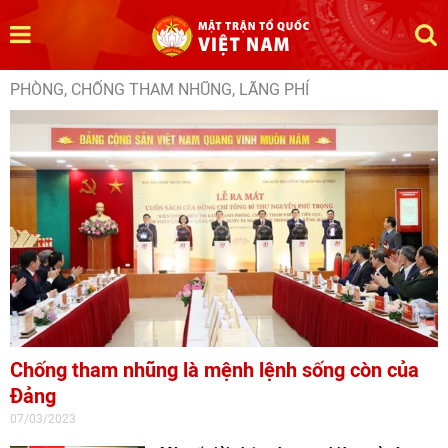
PHÒNG, CHỐNG THAM NHŨNG, LÃNG PHÍ
Chống tham nhũng là mệnh lệnh sống còn của
Đảng
07/03/2023