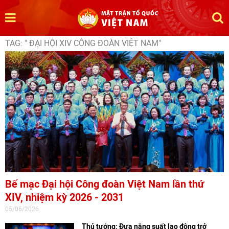
TAG: " ĐẠI HỘI XIV CÔNG ĐOÀN VIỆT NAM"
Bế mạc Đại hội Công đoàn Việt Nam lần thứ
XIV, nhiệm kỳ 2026 - 2031
05/06/2026
Thủ tướng: Đưa năng suất lao động trở