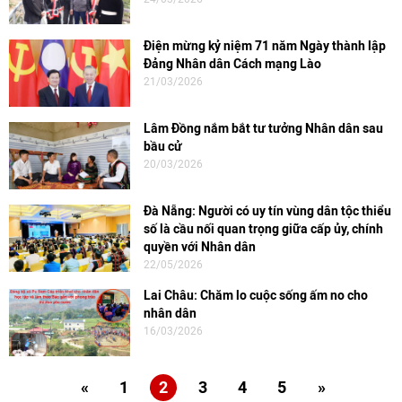
Điện mừng kỷ niệm 71 năm Ngày thành lập
Đảng Nhân dân Cách mạng Lào
21/03/2026
Lâm Đồng nắm bắt tư tưởng Nhân dân sau
bầu cử
20/03/2026
Đà Nẵng: Người có uy tín vùng dân tộc thiểu
số là cầu nối quan trọng giữa cấp ủy, chính
quyền với Nhân dân
22/05/2026
Lai Châu: Chăm lo cuộc sống ấm no cho
nhân dân
16/03/2026
«
1
2
3
4
5
»