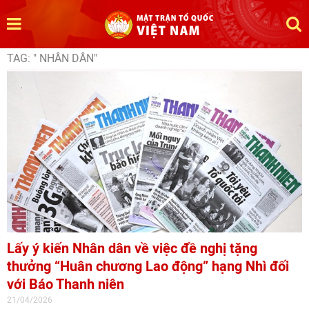
TAG: " NHÂN DÂN"
Lấy ý kiến Nhân dân về việc đề nghị tặng
thưởng “Huân chương Lao động” hạng Nhì đối
với Báo Thanh niên
21/04/2026