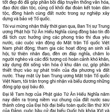
tốt đẹp đó đã góp phần bồi đắp truyền thống văn hóa,
đạo đức dân tộc, củng cố khối đại đoàn kết toàn dân
tộc, đồng hành cùng đất nước trong sự nghiệp xây
dựng và bảo vệ Tổ quốc.
Tôi vui mừng nhận thấy thời gian qua, Ban Trị sự Trung
ương Phật hội Tứ Ân Hiếu Nghĩa cùng đồng bào tín đồ
đã tích cực hưởng ứng các phong trào thi đua yêu
nước, các cuộc vận động do Mặt trận Tổ quốc Việt
Nam phát động; tham gia các hoạt động an sinh xã
hội, từ thiện nhân đạo, đền ơn đáp nghĩa, chăm lo
người nghèo và các đối tượng có hoàn cảnh khó khăn,
xây dựng đời sống văn hóa ở khu dân cư, góp phần
thiết thực vào sự phát triển của địa phương và đất
nước. Thay mặt Ủy ban Trung ương Mặt trận Tổ quốc
Việt Nam, tôi trân trọng ghi nhận và biểu dương những
đóng góp quý báu đó.
Đại lễ Tam hợp của Phật giáo Tứ Ân Hiếu Nghĩa năm
nay diễn ra trong niềm vui chung của đất nước sau
thành công của Đại hội đại biểu toàn quốc lần thứ XIV
của Đảng, cuộc bầu cử đại biểu Quốc hội khóa XVI và