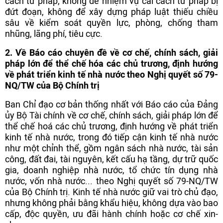
cách tư pháp; không để nhiệm vụ cải cách tư pháp bị
đứt đoạn, không để xây dựng pháp luật thiếu chiều
sâu về kiểm soát quyền lực, phòng, chống tham
nhũng, lãng phí, tiêu cực.
2. Về Báo cáo chuyên đề về cơ chế, chính sách, giải
pháp lớn để thể chế hóa các chủ trương, định hướng
về phát triển kinh tế nhà nước theo Nghị quyết số 79-
NQ/TW của Bộ Chính trị
Ban Chỉ đạo cơ bản thống nhất với Báo cáo của Đảng
ủy Bộ Tài chính về cơ chế, chính sách, giải pháp lớn để
thể chế hoá các chủ trương, định hướng về phát triển
kinh tế nhà nước, trong đó tiếp cận kinh tế nhà nước
như một chỉnh thể, gồm ngân sách nhà nước, tài sản
công, đất đai, tài nguyên, kết cấu hạ tầng, dự trữ quốc
gia, doanh nghiệp nhà nước, tổ chức tín dụng nhà
nước, vốn nhà nước... theo Nghị quyết số 79-NQ/TW
của Bộ Chính trị. Kinh tế nhà nước giữ vai trò chủ đạo,
nhưng không phải bằng khẩu hiệu, không dựa vào bao
cấp, độc quyền, ưu đãi hành chính hoặc cơ chế xin-