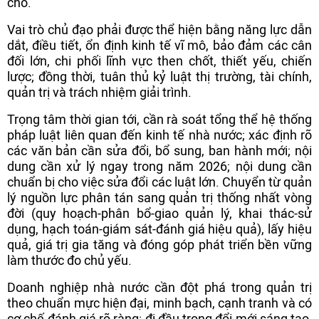
cho.
Vai trò chủ đạo phải được thể hiện bằng năng lực dẫn
dắt, điều tiết, ổn định kinh tế vĩ mô, bảo đảm các cân
đối lớn, chi phối lĩnh vực then chốt, thiết yếu, chiến
lược; đồng thời, tuân thủ kỷ luật thị trường, tài chính,
quản trị và trách nhiệm giải trình.
Trọng tâm thời gian tới, cần rà soát tổng thể hệ thống
pháp luật liên quan đến kinh tế nhà nước; xác định rõ
các văn bản cần sửa đổi, bổ sung, ban hành mới; nội
dung cần xử lý ngay trong năm 2026; nội dung cần
chuẩn bị cho việc sửa đổi các luật lớn. Chuyển từ quản
lý nguồn lực phân tán sang quản trị thống nhất vòng
đời (quy hoạch-phân bổ-giao quản lý, khai thác-sử
dụng, hạch toán-giám sát-đánh giá hiệu quả), lấy hiệu
quả, giá trị gia tăng và đóng góp phát triển bền vững
làm thước đo chủ yếu.
Doanh nghiệp nhà nước cần đột phá trong quản trị
theo chuẩn mực hiện đại, minh bạch, cạnh tranh và có
cơ chế đánh giá rõ ràng; đi đầu trong đổi mới sáng tạo,