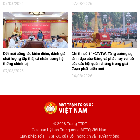
07/08/2026
07/08/2026
Đổi mới công tác kiểm điểm, đánh giá
Chỉ thị số 11-CT/TW: Tăng cường sự
chất lượng tập thể, cá nhân trong hệ
lãnh đạo của Đảng và phát huy vai trò
thống chính trị
của các hội quần chúng trong giai
đoạn phát triển mới
07/08/2026
04/08/2026
© 2008 Trang TTĐT
Cơ quan Uỷ ban Trung ương MTTQ Việt Nam.
Giấy phép số:111/GP-BC của Bộ Thông tin và Truyền thông.