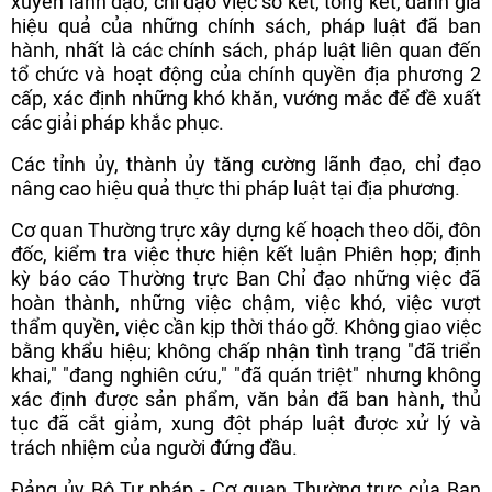
xuyên lãnh đạo, chỉ đạo việc sơ kết, tổng kết, đánh giá
hiệu quả của những chính sách, pháp luật đã ban
hành, nhất là các chính sách, pháp luật liên quan đến
tổ chức và hoạt động của chính quyền địa phương 2
cấp, xác định những khó khăn, vướng mắc để đề xuất
các giải pháp khắc phục.
Các tỉnh ủy, thành ủy tăng cường lãnh đạo, chỉ đạo
nâng cao hiệu quả thực thi pháp luật tại địa phương.
Cơ quan Thường trực xây dựng kế hoạch theo dõi, đôn
đốc, kiểm tra việc thực hiện kết luận Phiên họp; định
kỳ báo cáo Thường trực Ban Chỉ đạo những việc đã
hoàn thành, những việc chậm, việc khó, việc vượt
thẩm quyền, việc cần kịp thời tháo gỡ. Không giao việc
bằng khẩu hiệu; không chấp nhận tình trạng "đã triển
khai," "đang nghiên cứu," "đã quán triệt" nhưng không
xác định được sản phẩm, văn bản đã ban hành, thủ
tục đã cắt giảm, xung đột pháp luật được xử lý và
trách nhiệm của người đứng đầu.
Đảng ủy Bộ Tư pháp - Cơ quan Thường trực của Ban