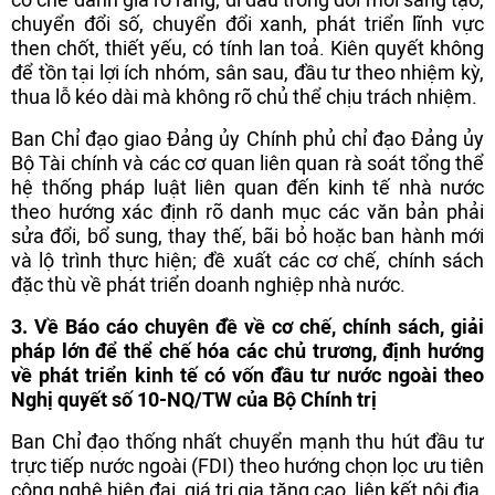
chuyển đổi số, chuyển đổi xanh, phát triển lĩnh vực
then chốt, thiết yếu, có tính lan toả. Kiên quyết không
để tồn tại lợi ích nhóm, sân sau, đầu tư theo nhiệm kỳ,
thua lỗ kéo dài mà không rõ chủ thể chịu trách nhiệm.
Ban Chỉ đạo giao Đảng ủy Chính phủ chỉ đạo Đảng ủy
Bộ Tài chính và các cơ quan liên quan rà soát tổng thể
hệ thống pháp luật liên quan đến kinh tế nhà nước
theo hướng xác định rõ danh mục các văn bản phải
sửa đổi, bổ sung, thay thế, bãi bỏ hoặc ban hành mới
và lộ trình thực hiện; đề xuất các cơ chế, chính sách
đặc thù về phát triển doanh nghiệp nhà nước.
3. Về Báo cáo chuyên đề về cơ chế, chính sách, giải
pháp lớn để thể chế hóa các chủ trương, định hướng
về phát triển kinh tế có vốn đầu tư nước ngoài theo
Nghị quyết số 10-NQ/TW của Bộ Chính trị
Ban Chỉ đạo thống nhất chuyển mạnh thu hút đầu tư
trực tiếp nước ngoài (FDI) theo hướng chọn lọc ưu tiên
công nghệ hiện đại, giá trị gia tăng cao, liên kết nội địa,