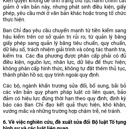
Kiên quyết không để tình trạng thủ tục hành chính cắt
giảm ở văn bản này, nhưng phát sinh điều kiện, giấy
phép, yêu cầu mới ở văn bản khác hoặc trong tổ chức
thực hiện.
Ban Chỉ đạo yêu cầu chuyển mạnh từ tiền kiểm sang
hậu kiểm trên cơ sở quản trị rủi ro; từ quản lý bằng
giấy phép sang quản lý bằng tiêu chuẩn, quy chuẩn,
dữ liệu số, trách nhiệm giải trình và công tác thanh tra,
kiểm tra. Các địa phương được phân cấp phải có đủ
điều kiện, nguồn lực, nhân lực, dữ liệu để thực hiện;
không phân cấp hình thức, không tự đặt thêm thủ tục,
thành phần hồ sơ, quy trình ngoài quy định.
Các bộ, ngành khẩn trương sửa đổi, bổ sung, bãi bỏ
các văn bản quy phạm pháp luật có liên quan, bảo
đảm có hiệu lực đúng thời hạn theo quy định; định kỳ
báo cáo Ban Chỉ đạo kết quả thực hiện, khó khăn,
vướng mắc và những trường hợp chậm trễ, né tránh.
6. Về việc nghiên cứu, đề xuất sửa đổi Bộ luật Tố tụng
hình sự và các luật liên quan