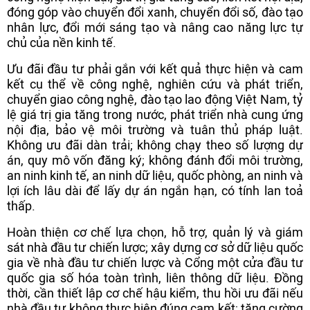
đóng góp vào chuyển đổi xanh, chuyển đổi số, đào tạo
nhân lực, đổi mới sáng tạo và nâng cao năng lực tự
chủ của nền kinh tế.
Ưu đãi đầu tư phải gắn với kết quả thực hiện và cam
kết cụ thể về công nghệ, nghiên cứu và phát triển,
chuyển giao công nghệ, đào tạo lao động Việt Nam, tỷ
lệ giá trị gia tăng trong nước, phát triển nhà cung ứng
nội địa, bảo vệ môi trường và tuân thủ pháp luật.
Không ưu đãi dàn trải; không chạy theo số lượng dự
án, quy mô vốn đăng ký; không đánh đổi môi trường,
an ninh kinh tế, an ninh dữ liệu, quốc phòng, an ninh và
lợi ích lâu dài để lấy dự án ngắn hạn, có tính lan toả
thấp.
Hoàn thiện cơ chế lựa chọn, hỗ trợ, quản lý và giám
sát nhà đầu tư chiến lược; xây dựng cơ sở dữ liệu quốc
gia về nhà đầu tư chiến lược và Cổng một cửa đầu tư
quốc gia số hóa toàn trình, liên thông dữ liệu. Đồng
thời, cần thiết lập cơ chế hậu kiểm, thu hồi ưu đãi nếu
nhà đầu tư không thực hiện đúng cam kết; tăng cường