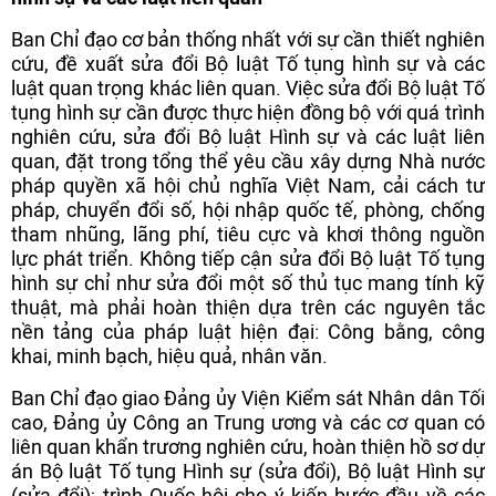
Ban Chỉ đạo cơ bản thống nhất với sự cần thiết nghiên
cứu, đề xuất sửa đổi Bộ luật Tố tụng hình sự và các
luật quan trọng khác liên quan. Việc sửa đổi Bộ luật Tố
tụng hình sự cần được thực hiện đồng bộ với quá trình
nghiên cứu, sửa đổi Bộ luật Hình sự và các luật liên
quan, đặt trong tổng thể yêu cầu xây dựng Nhà nước
pháp quyền xã hội chủ nghĩa Việt Nam, cải cách tư
pháp, chuyển đổi số, hội nhập quốc tế, phòng, chống
tham nhũng, lãng phí, tiêu cực và khơi thông nguồn
lực phát triển. Không tiếp cận sửa đổi Bộ luật Tố tụng
hình sự chỉ như sửa đổi một số thủ tục mang tính kỹ
thuật, mà phải hoàn thiện dựa trên các nguyên tắc
nền tảng của pháp luật hiện đại: Công bằng, công
khai, minh bạch, hiệu quả, nhân văn.
Ban Chỉ đạo giao Đảng ủy Viện Kiểm sát Nhân dân Tối
cao, Đảng ủy Công an Trung ương và các cơ quan có
liên quan khẩn trương nghiên cứu, hoàn thiện hồ sơ dự
án Bộ luật Tố tụng Hình sự (sửa đổi), Bộ luật Hình sự
(sửa đổi); trình Quốc hội cho ý kiến bước đầu về các