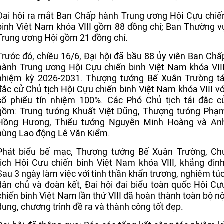
Đại hội ra mắt Ban Chấp hành Trung ương Hội Cựu chiế
binh Việt Nam khóa VIII gồm 88 đồng chí; Ban Thường v
Trung ương Hội gồm 21 đồng chí.
Trước đó, chiều 16/6, Đại hội đã bầu 88 ủy viên Ban Chấ
hành Trung ương Hội Cựu chiến binh Việt Nam khóa VIII
nhiệm kỳ 2026-2031. Thượng tướng Bế Xuân Trường tá
đắc cử Chủ tịch Hội Cựu chiến binh Việt Nam khóa VIII vớ
số phiếu tín nhiệm 100%. Các Phó Chủ tịch tái đắc c
gồm: Trung tướng Khuất Việt Dũng, Thượng tướng Phạ
Hồng Hương, Thiếu tướng Nguyễn Minh Hoàng và An
hùng Lao động Lê Văn Kiểm.
Phát biểu bế mạc, Thượng tướng Bế Xuân Trường, Ch
tịch Hội Cựu chiến binh Việt Nam khóa VIII, khẳng định
Sau 3 ngày làm việc với tinh thần khẩn trương, nghiêm túc
dân chủ và đoàn kết, Đại hội đại biểu toàn quốc Hội Cự
chiến binh Việt Nam lần thứ VIII đã hoàn thành toàn bộ nộ
dung, chương trình đề ra và thành công tốt đẹp.