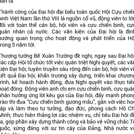
dân ta.
Thành công của Đại hội đại biểu toàn quốc Hội Cựu chiế
binh Việt Nam lần thứ VIII là nguồn cổ vũ, động viên to lớ
đối với toàn thể cán bộ, hội viên và cựu chiến binh, cự
quân nhân cả nước. Các văn kiện của Đại hội là địn
hướng quan trọng cho hoạt động và phát triển của Hộ
trong 5 năm tới.
Thượng tướng Bế Xuân Trường đề nghị, ngay sau Đại hội
các cấp Hội tổ chức tốt việc quán triệt Nghị quyết, các vă
kiện Đại hội; tuyên truyền sâu rộng đến cán bộ, hội viên v
kết quả Đại hội; khẩn trương xây dựng, triển khai chươn
trình, kế hoạch hành động, đưa Nghị quyết vào thực tiễ
hoạt động.
Động viên anh chị em cựu chiến binh, cựu quâ
nhân hưởng ứng lời kêu gọi của Đại hội, đẩy mạnh phon
trào thi đua “Cựu chiến binh gương mẫu”, gắn với việc họ
tập và làm theo tư tưởng, đạo đức, phong cách Hồ Ch
Minh; thực hiện thắng lợi các nhiệm vụ, chỉ tiêu Đại hội đ
ra, góp phần xây dựng thành công và bảo vệ vững chắc T
quốc, xứng đáng với sự tin cậy của Đảng, Nhà nước v