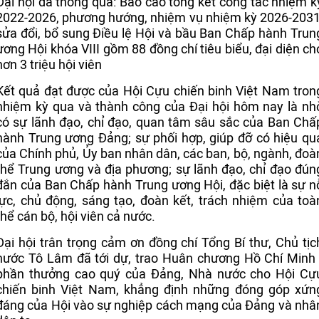
Đại hội đã thông qua: Báo cáo tổng kết công tác nhiệm k
2022-2026, phương hướng, nhiệm vụ nhiệm kỳ 2026-2031
sửa đổi, bổ sung Điều lệ Hội và bầu Ban Chấp hành Trun
ương Hội khóa VIII gồm 88 đồng chí tiêu biểu, đại diện ch
hơn 3 triệu hội viên
Kết quả đạt được của Hội Cựu chiến binh Việt Nam tron
nhiệm kỳ qua và thành công của Đại hội hôm nay là nh
có sự lãnh đạo, chỉ đạo, quan tâm sâu sắc của Ban Chấ
hành Trung ương Đảng; sự phối hợp, giúp đỡ có hiệu qu
của Chính phủ, Ủy ban nhân dân, các ban, bộ, ngành, đoà
thể Trung ương và địa phương; sự lãnh đạo, chỉ đạo đún
đắn của Ban Chấp hành Trung ương Hội, đặc biệt là sự n
lực, chủ động, sáng tạo, đoàn kết, trách nhiệm của toà
thể cán bộ, hội viên cả nước.
Đại hội trân trọng cảm ơn đồng chí Tổng Bí thư, Chủ tịc
nước Tô Lâm đã tới dự, trao Huân chương Hồ Chí Minh 
phần thưởng cao quý của Đảng, Nhà nước cho Hội Cự
chiến binh Việt Nam, khẳng định những đóng góp xứn
đáng của Hội vào sự nghiệp cách mạng của Đảng và nhâ