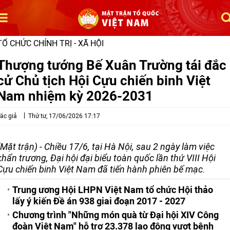
TỔ CHỨC CHÍNH TRỊ - XÃ HỘI
Thượng tướng Bế Xuân Trường tái đắc
cử Chủ tịch Hội Cựu chiến binh Việt
Nam nhiệm kỳ 2026-2031
ác giả
Thứ tư, 17/06/2026 17:17
(Mặt trận) - Chiều 17/6, tại Hà Nội, sau 2 ngày làm việc
khẩn trương, Đại hội đại biểu toàn quốc lần thứ VIII Hội
Cựu chiến binh Việt Nam đã tiến hành phiên bế mạc.
Trung ương Hội LHPN Việt Nam tổ chức Hội thảo
lấy ý kiến Đề án 938 giai đoạn 2017 - 2027
Chương trình "Những món quà từ Đại hội XIV Công
đoàn Việt Nam" hỗ trợ 23.378 lao động vượt bệnh