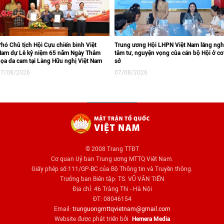
hó Chủ tịch Hội Cựu chiến binh Việt
Trung ương Hội LHPN Việt Nam lắng ng
Nam dự Lễ kỷ niệm 65 năm Ngày Thảm
tâm tư, nguyện vọng của cán bộ Hội ở cơ
ọa da cam tại Làng Hữu nghị Việt Nam
sở
07/08/2026
07/08/2026
© 2008 Trang TTĐT
Cơ quan Uỷ ban Trung ương MTTQ Việt Nam.
Giấy phép số:111/GP-BC của Bộ Thông tin và Truyền thông.
Trưởng ban Biên tập: TS. VŨ VĂN TIẾN
Địa chỉ: 46 Tràng Thi - Hà Nội
ĐT: 08046154
Email:
trunguongmttqvietnam@gmail.com
Website được phát triển bởi
Hemera Media