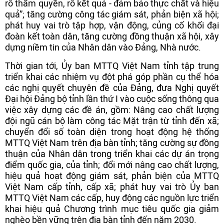
rõ thẩm quyền, rõ kết quả - đảm bảo thực chất và hiệu
quả”; tăng cường công tác giám sát, phản biện xã hội;
phát huy vai trò tập hợp, vận động, củng cố khối đại
đoàn kết toàn dân, tăng cường đồng thuận xã hội, xây
dựng niềm tin của Nhân dân vào Đảng, Nhà nước.
Thời gian tới, Ủy ban MTTQ Việt Nam tỉnh tập trung
triển khai các nhiệm vụ đột phá góp phần cụ thể hóa
các nghị quyết chuyên đề của Đảng, đưa Nghị quyết
Đại hội Đảng bộ tỉnh lần thứ I vào cuộc sống thông qua
việc xây dựng các đề án, gồm: Nâng cao chất lượng
đội ngũ cán bộ làm công tác Mặt trận từ tỉnh đến xã;
chuyển đổi số toàn diện trong hoạt động hệ thống
MTTQ Việt Nam trên địa bàn tỉnh; tăng cường sự đồng
thuận của Nhân dân trong triển khai các dự án trọng
điểm quốc gia, của tỉnh; đổi mới nâng cao chất lượng,
hiệu quả hoạt động giám sát, phản biện của MTTQ
Việt Nam cấp tỉnh, cấp xã; phát huy vai trò Ủy ban
MTTQ Việt Nam các cấp, huy động các nguồn lực triển
khai hiệu quả Chương trình mục tiêu quốc gia giảm
nghèo bền vững trên địa bàn tỉnh đến năm 2030.