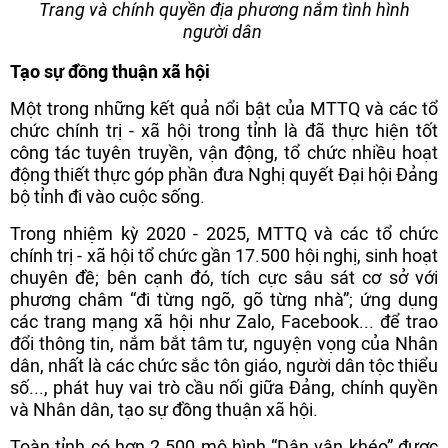
Trang và chính quyền địa phương nắm tình hình
người dân
Tạo sự đồng thuận xã hội
Một trong những kết quả nổi bật của MTTQ và các tổ
chức chính trị - xã hội trong tỉnh là đã thực hiện tốt
công tác tuyên truyền, vận động, tổ chức nhiều hoạt
động thiết thực góp phần đưa Nghị quyết Đại hội Đảng
bộ tỉnh đi vào cuộc sống.
Trong nhiệm kỳ 2020 - 2025, MTTQ và các tổ chức
chính trị - xã hội tổ chức gần 17.500 hội nghị, sinh hoạt
chuyên đề; bên cạnh đó, tích cực sâu sát cơ sở với
phương châm “đi từng ngõ, gõ từng nhà”; ứng dụng
các trang mạng xã hội như Zalo, Facebook... để trao
đổi thông tin, nắm bắt tâm tư, nguyện vọng của Nhân
dân, nhất là các chức sắc tôn giáo, người dân tộc thiểu
số..., phát huy vai trò cầu nối giữa Đảng, chính quyền
và Nhân dân, tạo sự đồng thuận xã hội.
Toàn tỉnh có hơn 2.500 mô hình “Dân vận khéo” được