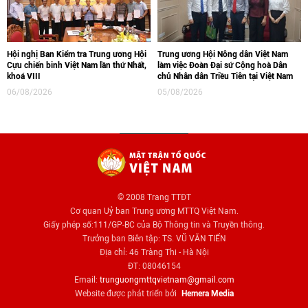
Hội nghị Ban Kiểm tra Trung ương Hội
Trung ương Hội Nông dân Việt Nam
Cựu chiến binh Việt Nam lần thứ Nhất,
làm việc Đoàn Đại sứ Cộng hoà Dân
khoá VIII
chủ Nhân dân Triều Tiên tại Việt Nam
06/08/2026
05/08/2026
© 2008 Trang TTĐT
Cơ quan Uỷ ban Trung ương MTTQ Việt Nam.
Giấy phép số:111/GP-BC của Bộ Thông tin và Truyền thông.
Trưởng ban Biên tập: TS. VŨ VĂN TIẾN
Địa chỉ: 46 Tràng Thi - Hà Nội
ĐT: 08046154
Email:
trunguongmttqvietnam@gmail.com
Website được phát triển bởi
Hemera Media