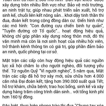
xây dựng trên nhiều lĩnh vực như: Bảo vệ môi trường,
an ninh trật tự, giúp nhau phát triển sản xuất, hỗ trợ
sinh kế, chuỗi liên kết nông sản… khơi dậy tinh thần thi
đua, đoàn kết trong cộng đồng dân cư. Điển hình như
các mô hình: “Con đường cựu chiến binh tự quản”,
“Tuyến đường cờ Tổ quốc”… hoạt động hiệu quả,
không chỉ góp phần xây dựng nông thôn mới, đô thị
văn minh mà còn là nơi sinh hoạt của nhiều hội viên,
trở thành kênh thông tin có giá trị, góp phần đảm bảo
an ninh, quốc phòng tại cơ sở.
Mặt trận các cấp còn huy động hiệu quả các nguồn
lực xã hội chăm lo cho người nghèo, đối tượng yếu
thế. Từ nguồn Quỹ “Vì người nghèo”, 5 năm qua, Mặt
trận các cấp đã hỗ trợ xây mới, sửa chữa hơn 4.000
căn nhà Đại đoàn kết; tặng hơn 390.000 suất quà Tết;
hỗ trợ khám, chữa bệnh; trao học bổng, sinh kế và xây
dựng hàng trăm công trình dân sinh… với tổng kinh phí
hơn 160 tỷ đồng.
Đặc biệt, thực hiện phong trào thi đua "Chung tay xóa