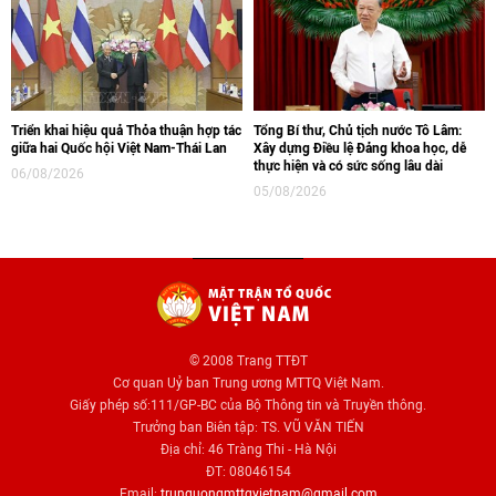
Triển khai hiệu quả Thỏa thuận hợp tác
Tổng Bí thư, Chủ tịch nước Tô Lâm:
giữa hai Quốc hội Việt Nam-Thái Lan
Xây dựng Điều lệ Đảng khoa học, dễ
thực hiện và có sức sống lâu dài
06/08/2026
05/08/2026
© 2008 Trang TTĐT
Cơ quan Uỷ ban Trung ương MTTQ Việt Nam.
Giấy phép số:111/GP-BC của Bộ Thông tin và Truyền thông.
Trưởng ban Biên tập: TS. VŨ VĂN TIẾN
Địa chỉ: 46 Tràng Thi - Hà Nội
ĐT: 08046154
Email:
trunguongmttqvietnam@gmail.com