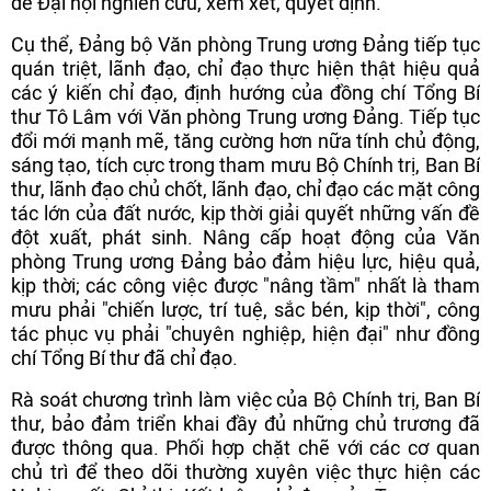
để Đại hội nghiên cứu, xem xét, quyết định.
Cụ thể, Đảng bộ Văn phòng Trung ương Đảng tiếp tục
quán triệt, lãnh đạo, chỉ đạo thực hiện thật hiệu quả
các ý kiến chỉ đạo, định hướng của đồng chí Tổng Bí
thư Tô Lâm với Văn phòng Trung ương Đảng. Tiếp tục
đổi mới mạnh mẽ, tăng cường hơn nữa tính chủ động,
sáng tạo, tích cực trong tham mưu Bộ Chính trị, Ban Bí
thư, lãnh đạo chủ chốt, lãnh đạo, chỉ đạo các mặt công
tác lớn của đất nước, kịp thời giải quyết những vấn đề
đột xuất, phát sinh. Nâng cấp hoạt động của Văn
phòng Trung ương Đảng bảo đảm hiệu lực, hiệu quả,
kịp thời; các công việc được "nâng tầm" nhất là tham
mưu phải "chiến lược, trí tuệ, sắc bén, kịp thời", công
tác phục vụ phải "chuyên nghiệp, hiện đại" như đồng
chí Tổng Bí thư đã chỉ đạo.
Rà soát chương trình làm việc của Bộ Chính trị, Ban Bí
thư, bảo đảm triển khai đầy đủ những chủ trương đã
được thông qua. Phối hợp chặt chẽ với các cơ quan
chủ trì để theo dõi thường xuyên việc thực hiện các