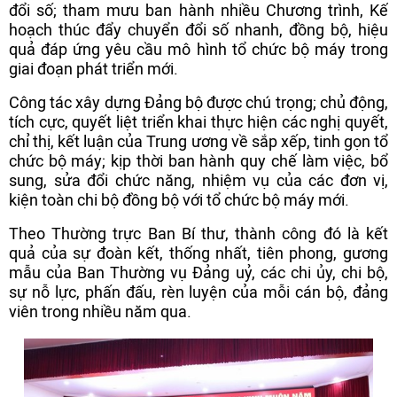
đổi số; tham mưu ban hành nhiều Chương trình, Kế
hoạch thúc đẩy chuyển đổi số nhanh, đồng bộ, hiệu
quả đáp ứng yêu cầu mô hình tổ chức bộ máy trong
giai đoạn phát triển mới.
Công tác xây dựng Đảng bộ được chú trọng; chủ động,
tích cực, quyết liệt triển khai thực hiện các nghị quyết,
chỉ thị, kết luận của Trung ương về sắp xếp, tinh gọn tổ
chức bộ máy; kịp thời ban hành quy chế làm việc, bổ
sung, sửa đổi chức năng, nhiệm vụ của các đơn vị,
kiện toàn chi bộ đồng bộ với tổ chức bộ máy mới.
Theo Thường trực Ban Bí thư, thành công đó là kết
quả của sự đoàn kết, thống nhất, tiên phong, gương
mẫu của Ban Thường vụ Đảng uỷ, các chi ủy, chi bộ,
sự nỗ lực, phấn đấu, rèn luyện của mỗi cán bộ, đảng
viên trong nhiều năm qua.