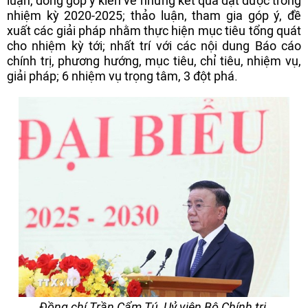
luận, đóng góp ý kiến về những kết quả đạt được trong
nhiệm kỳ 2020-2025; thảo luận, tham gia góp ý, đề
xuất các giải pháp nhằm thực hiện mục tiêu tổng quát
cho nhiệm kỳ tới; nhất trí với các nội dung Báo cáo
chính trị, phương hướng, mục tiêu, chỉ tiêu, nhiệm vụ,
giải pháp; 6 nhiệm vụ trọng tâm, 3 đột phá.
Đồng chí Trần Cẩm Tú, Uỷ viên Bộ Chính trị,