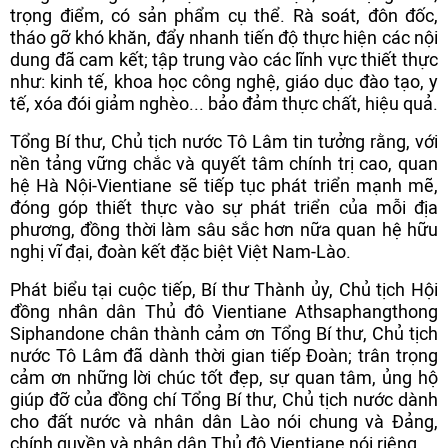
trọng điểm, có sản phẩm cụ thể. Rà soát, đôn đốc,
tháo gỡ khó khăn, đẩy nhanh tiến độ thực hiện các nội
dung đã cam kết; tập trung vào các lĩnh vực thiết thực
như: kinh tế, khoa học công nghệ, giáo dục đào tạo, y
tế, xóa đói giảm nghèo... bảo đảm thực chất, hiệu quả.
Tổng Bí thư, Chủ tịch nước Tô Lâm tin tưởng rằng, với
nền tảng vững chắc và quyết tâm chính trị cao, quan
hệ Hà Nội-Vientiane sẽ tiếp tục phát triển mạnh mẽ,
đóng góp thiết thực vào sự phát triển của mỗi địa
phương, đồng thời làm sâu sắc hơn nữa quan hệ hữu
nghị vĩ đại, đoàn kết đặc biệt Việt Nam-Lào.
Phát biểu tại cuộc tiếp, Bí thư Thành ủy, Chủ tịch Hội
đồng nhân dân Thủ đô Vientiane Athsaphangthong
Siphandone chân thành cảm ơn Tổng Bí thư, Chủ tịch
nước Tô Lâm đã dành thời gian tiếp Đoàn; trân trọng
cảm ơn những lời chúc tốt đẹp, sự quan tâm, ủng hộ
giúp đỡ của đồng chí Tổng Bí thư, Chủ tịch nước dành
cho đất nước và nhân dân Lào nói chung và Đảng,
chính quyền và nhân dân Thủ đô Vientiane nói riêng.