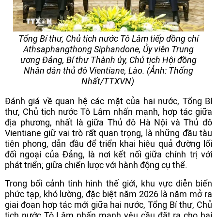
Tổng Bí thư, Chủ tịch nước Tô Lâm tiếp đồng chí
Athsaphangthong Siphandone, Ủy viên Trung
ương Đảng, Bí thư Thành ủy, Chủ tịch Hội đồng
Nhân dân thủ đô Vientiane, Lào. (Ảnh: Thống
Nhất/TTXVN)
Đánh giá về quan hệ các mặt của hai nước, Tổng Bí
thư, Chủ tịch nước Tô Lâm nhấn mạnh, hợp tác giữa
địa phương, nhất là giữa Thủ đô Hà Nội và Thủ đô
Vientiane giữ vai trò rất quan trọng, là những đầu tàu
tiên phong, dẫn đầu để triển khai hiệu quả đường lối
đối ngoại của Đảng, là nơi kết nối giữa chính trị với
phát triển; giữa chiến lược với hành động cụ thể.
Trong bối cảnh tình hình thế giới, khu vực diễn biến
phức tạp, khó lường, đặc biệt năm 2026 là năm mở ra
giai đoạn hợp tác mới giữa hai nước, Tổng Bí thư, Chủ
tịch nước Tô Lâm nhấn mạnh yêu cầu đặt ra cho hai