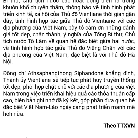
Bí thư, Chủ tịch nước các hoạt động diễn ra trong
khuôn khổ chuyến thăm, thông báo về tình hình phát
triển kinh tế, xã hội của Thủ đô Vientiane thời gian gần
đây; tình hình hợp tác giữa Thủ đô Vientiane với các
địa phương của Việt Nam; bày tỏ cảm ơn những đánh
giá tốt đẹp, chân thành, ý nghĩa của Tổng Bí thư, Chủ
tịch nước Tô Lâm về quan hệ đặc biệt giữa hai nước,
về tình hình hợp tác giữa Thủ đô Viêng Chăn với các
địa phương của Việt Nam, đặc biệt là với Thủ đô Hà
Nội.
Đồng chí Athsaphangthong Siphandone khẳng định,
Thành ủy Vientiane sẽ tiếp tục phát huy truyền thống
tốt đẹp, phối hợp chặt chẽ với các địa phương của Việt
Nam trong việc triển khai hiệu quả các thỏa thuận cấp
cao, biên bản ghi nhớ đã ký kết, góp phần đưa quan hệ
đặc biệt Việt Nam-Lào ngày càng phát triển mạnh mẽ
hơn nữa.
Theo TTXVN