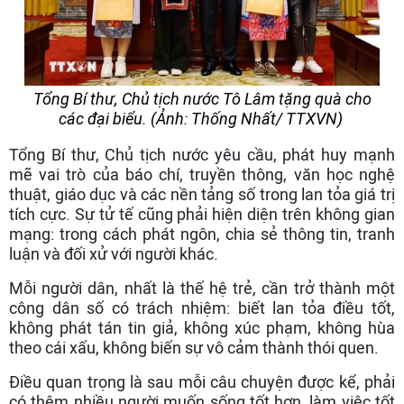
Tổng Bí thư, Chủ tịch nước Tô Lâm tặng quà cho
các đại biểu. (Ảnh: Thống Nhất/ TTXVN)
Tổng Bí thư, Chủ tịch nước yêu cầu, phát huy mạnh
mẽ vai trò của báo chí, truyền thông, văn học nghệ
thuật, giáo dục và các nền tảng số trong lan tỏa giá trị
tích cực. Sự tử tế cũng phải hiện diện trên không gian
mạng: trong cách phát ngôn, chia sẻ thông tin, tranh
luận và đối xử với người khác.
Mỗi người dân, nhất là thế hệ trẻ, cần trở thành một
công dân số có trách nhiệm: biết lan tỏa điều tốt,
không phát tán tin giả, không xúc phạm, không hùa
theo cái xấu, không biến sự vô cảm thành thói quen.
Điều quan trọng là sau mỗi câu chuyện được kể, phải
có thêm nhiều người muốn sống tốt hơn, làm việc tốt