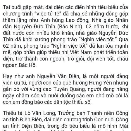
Tại buổi gặp mặt, đại diện các điển hình tiêu biểu của
chương trình “Việc tử tế” đã chia sẻ những đóng góp
thầm lặng như Anh hùng Lao động, Nhà giáo Nhân
dân Nguyễn Đức Thìn (Bắc Ninh). 62 năm trước, khi
đất nước còn nhiều khó khăn, nhà giáo Nguyễn Đức
Thìn đã khởi xướng phong trào “Nghìn việc tốt.” Qua
62 năm, phong trào “Nghìn việc tốt” đã lan tỏa mạnh
mẽ, góp phần giúp thiếu nhi Việt Nam phát triển toàn
diện, trở thành con ngoan, trò giỏi, đội viên tốt, cháu
ngoan Bác Hồ.
Hay như anh Nguyễn Văn Diện, là một người đảng
viên ưu tú, người con của quê hương Hưng Yên nhưng
gắn bó với vùng cao Tuyên Quang, người đang hàng
ngày chăm sóc và nuôi dưỡng các em nhỏ mồ côi là
con em đồng bào các dân tộc thiểu số.
Thiếu tá Lò Văn Long, Trưởng ban Thanh niên Công
an tỉnh Điện Biên, đại diện chương trình Con nuôi Công
an tỉnh Điện Biên, trong đó tiêu biểu là mô hình Mái