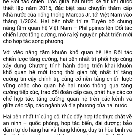
hệ Đối tác chiến lược giữa hai nước kể từ khi được
thiết lập năm 2015, đặc biệt sau chuyến thăm cấp
Nhà nước của Tổng thống Marcos Jr. tới Việt Nam vào
tháng 1/2024. Hai bên nhất trí ra Tuyên bố chung
nâng tầm quan hệ Việt Nam – Philippines lên Đối tác
chiến lược tăng cường, mở ra kỷ nguyên phát triển mới
cho hợp tác song phương.
Với việc nâng tầm khuôn khổ quan hệ lên Đối tác
chiến lược tăng cường, hai bên nhất trí phối hợp cùng
xây dựng Chương trình hành động triển khai khuôn
khổ quan hệ mới trong thời gian tới; nhất trí tăng
cường tin cậy chính trị, củng cố nền tảng chiến lược
vững chắc cho quan hệ hai nước thông qua tăng
cường tiếp xúc, trao đổi đoàn cấp cao, phát huy các cơ
chế hợp tác, tăng cường quan hệ trên các kênh và
giữa các cấp, các ngành và địa phương của hai nước.
Hai bên nhất trí củng cố, thúc đẩy hợp tác thực chất về
an ninh – quốc phòng, hợp tác biển, đại dương; bảo
đảm tự do hàng hải và hàng không, duy trì hòa bình và