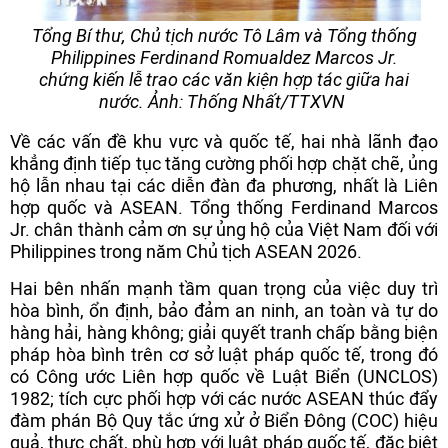
Tổng Bí thư, Chủ tịch nước Tô Lâm và Tổng thống
Philippines Ferdinand Romualdez Marcos Jr.
chứng kiến lễ trao các văn kiện hợp tác giữa hai
nước. Ảnh: Thống Nhất/TTXVN
Về các vấn đề khu vực và quốc tế, hai nhà lãnh đạo
khẳng định tiếp tục tăng cường phối hợp chặt chẽ, ủng
hộ lẫn nhau tại các diễn đàn đa phương, nhất là Liên
hợp quốc và ASEAN. Tổng thống Ferdinand Marcos
Jr. chân thành cảm ơn sự ủng hộ của Việt Nam đối với
Philippines trong năm Chủ tịch ASEAN 2026.
Hai bên nhấn mạnh tầm quan trọng của việc duy trì
hòa bình, ổn định, bảo đảm an ninh, an toàn và tự do
hàng hải, hàng không; giải quyết tranh chấp bằng biện
pháp hòa bình trên cơ sở luật pháp quốc tế, trong đó
có Công ước Liên hợp quốc về Luật Biển (UNCLOS)
1982; tích cực phối hợp với các nước ASEAN thúc đẩy
đàm phán Bộ Quy tắc ứng xử ở Biển Đông (COC) hiệu
quả, thực chất, phù hợp với luật pháp quốc tế, đặc biệt