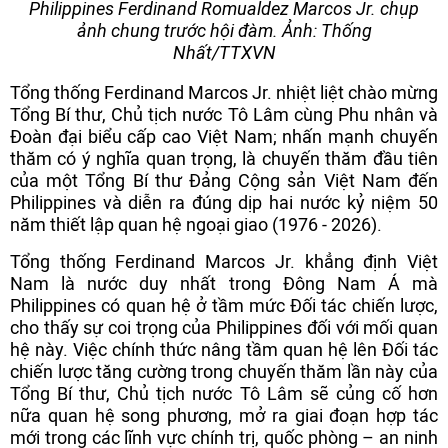
Philippines Ferdinand Romualdez Marcos Jr. chụp
ảnh chung trước hội đàm. Ảnh: Thống
Nhất/TTXVN
Tổng thống Ferdinand Marcos Jr. nhiệt liệt chào mừng
Tổng Bí thư, Chủ tịch nước Tô Lâm cùng Phu nhân và
Đoàn đại biểu cấp cao Việt Nam; nhấn mạnh chuyến
thăm có ý nghĩa quan trọng, là chuyến thăm đầu tiên
của một Tổng Bí thư Đảng Cộng sản Việt Nam đến
Philippines và diễn ra đúng dịp hai nước kỷ niệm 50
năm thiết lập quan hệ ngoại giao (1976 - 2026).
Tổng thống Ferdinand Marcos Jr. khẳng định Việt
Nam là nước duy nhất trong Đông Nam Á mà
Philippines có quan hệ ở tầm mức Đối tác chiến lược,
cho thấy sự coi trọng của Philippines đối với mối quan
hệ này. Việc chính thức nâng tầm quan hệ lên Đối tác
chiến lược tăng cường trong chuyến thăm lần này của
Tổng Bí thư, Chủ tịch nước Tô Lâm sẽ củng cố hơn
nữa quan hệ song phương, mở ra giai đoạn hợp tác
mới trong các lĩnh vực chính trị, quốc phòng – an ninh