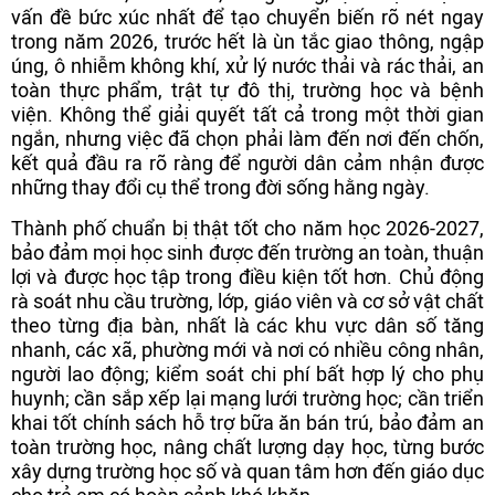
vấn đề bức xúc nhất để tạo chuyển biến rõ nét ngay
trong năm 2026, trước hết là ùn tắc giao thông, ngập
úng, ô nhiễm không khí, xử lý nước thải và rác thải, an
toàn thực phẩm, trật tự đô thị, trường học và bệnh
viện. Không thể giải quyết tất cả trong một thời gian
ngắn, nhưng việc đã chọn phải làm đến nơi đến chốn,
kết quả đầu ra rõ ràng để người dân cảm nhận được
những thay đổi cụ thể trong đời sống hằng ngày.
Thành phố chuẩn bị thật tốt cho năm học 2026-2027,
bảo đảm mọi học sinh được đến trường an toàn, thuận
lợi và được học tập trong điều kiện tốt hơn. Chủ động
rà soát nhu cầu trường, lớp, giáo viên và cơ sở vật chất
theo từng địa bàn, nhất là các khu vực dân số tăng
nhanh, các xã, phường mới và nơi có nhiều công nhân,
người lao động; kiểm soát chi phí bất hợp lý cho phụ
huynh; cần sắp xếp lại mạng lưới trường học; cần triển
khai tốt chính sách hỗ trợ bữa ăn bán trú, bảo đảm an
toàn trường học, nâng chất lượng dạy học, từng bước
xây dựng trường học số và quan tâm hơn đến giáo dục