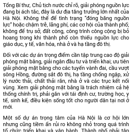
Tổng Bí thư, Chủ tịch nước chỉ rõ, giải phóng nguồn lực
đang bị ách tắc, đây là dư địa tăng trưởng lớn nhất của
Hà Nội. Không thể để tình trạng “đóng băng nguồn
lực” hoặc chậm trễ, lãng phí, các cơ hội của thành phố;
không để trụ sở, đất công, công trình công cộng bị bỏ
hoang trong khi thành phố còn thiếu nguồn lực cho
giáo dục, y tế, văn hóa, nhà ở và hạ tầng đô thị.
Đối với các dự án trọng điểm cần tập trung cao độ giải
phóng mặt bằng, giải ngân đầu tư và triển khai; ưu tiên
giải phóng mặt bằng cho các tuyến vành đai, cầu vượt
sông Hồng, đường sắt đô thị, hạ tầng chống ngập, xử
lý nước thải, chất thải rắn, nhà ở và các trục kết nối
vùng. Xem giải phóng mặt bằng là trách nhiệm cả hệ
thống chính trị, phải gắn với tái định cư, trường học, y
tế, sinh kế, điều kiện sống tốt cho người dân tại nơi ở
mới.
Một số dự án trọng tâm của Hà Nội là cơ hội lớn
nhưng cũng tiềm ẩn rủi ro không nhỏ trong quá trình
tổ chức triển khai và vận hành. Thành phố phải tập