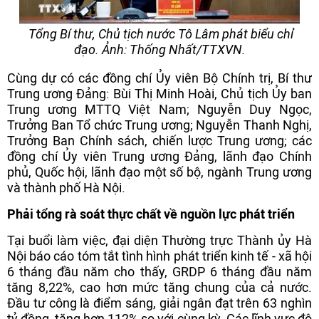
Tổng Bí thư, Chủ tịch nước Tô Lâm phát biểu chỉ
đạo. Ảnh: Thống Nhất/TTXVN.
Cùng dự có các đồng chí Ủy viên Bộ Chính trị, Bí thư
Trung ương Đảng: Bùi Thị Minh Hoài, Chủ tịch Ủy ban
Trung ương MTTQ Việt Nam; Nguyễn Duy Ngọc,
Trưởng Ban Tổ chức Trung ương; Nguyễn Thanh Nghị,
Trưởng Ban Chính sách, chiến lược Trung ương; các
đồng chí Ủy viên Trung ương Đảng, lãnh đạo Chính
phủ, Quốc hội, lãnh đạo một số bộ, ngành Trung ương
và thành phố Hà Nội.
Phải tổng rà soát thực chất về nguồn lực phát triển
Tại buổi làm việc, đại diện Thường trực Thành ủy Hà
Nội báo cáo tóm tắt tình hình phát triển kinh tế - xã hội
6 tháng đầu năm cho thấy, GRDP 6 tháng đầu năm
tăng 8,22%, cao hơn mức tăng chung của cả nước.
Đầu tư công là điểm sáng, giải ngân đạt trên 63 nghìn
tỷ đồng, tăng hơn 112% so với cùng kỳ. Các lĩnh vực đô