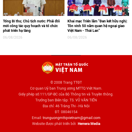
Tổng Bí thư, Chủ tịch nước: Phải đổi
Khai mạc Triển lãm “Đan kết hữu nghị:
mới công tác quy hoạch và tổ chức
Tôn vinh 50 năm quan hệ ngoại giao
phát triển hạ tầng
Việt Nam - Thái Lan“
06/08/2026
06/08/2026
© 2008 Trang TTĐT
Cơ quan Uỷ ban Trung ương MTTQ Việt Nam.
Giấy phép số:111/GP-BC của Bộ Thông tin và Truyền thông.
Trưởng ban Biên tập: TS. VŨ VĂN TIẾN
Địa chỉ: 46 Tràng Thi - Hà Nội
ĐT: 08046154
Email:
trunguongmttqvietnam@gmail.com
Website được phát triển bởi
Hemera Media