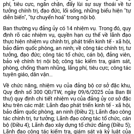
phí, tiêu cực, ngăn chặn, đẩy lùi sự suy thoái về tư
tưởng chính trị, đạo đức, lối sống, những biểu hiện "tự
diễn biến", "tự chuyển hoá" trong nội bộ.
Ban thường vụ đảng ủy có 14 nhiệm vụ. Trong đó, quy
định rõ các nhiệm vụ, quyền hạn cụ thể về lãnh đạo
thực hiện nhiệm vụ chính trị, phát triển kinh tế - xã hội,
bảo đảm quốc phòng, an ninh; về công tác chính trị, tư
tưởng, đạo đức; công tác tổ chức, cán bộ, đảng viên,
bảo vệ chính trị nội bộ; công tác kiểm tra, giám sát,
phòng, chống tham nhũng, lãng phí, tiêu cực; công tác
tuyên giáo, dân vận…
Về chức năng, nhiệm vụ của đảng bộ cơ sở đặc khu,
Quy định số 300 QĐ/TW, ngày 09/6/2025 của Ban Bí
thư) quy định chi tiết nhiệm vụ của đảng ủy cơ sở đặc
khu trên các mặt: Lãnh đạo phát triển kinh tế - xã hội,
bảo đảm quốc phòng, an ninh (Điều 2); Lãnh đạo công
tác chính trị, tư tưởng; Lãnh đạo công tác tổ chức, cán
bộ (Điều 4); Lãnh đạo xây dựng tổ chức đảng (Điều 5);
Lãnh đạo công tác kiểm tra, giám sát và kỷ luật của