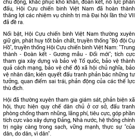
chủ động, khắc phục khó khăn, đoàn kết, nỗ lực phấn
đấu, Hội Cựu chiến binh Việt Nam đã hoàn thành
thắng lợi các nhiệm vụ chính trị mà Đại hội lần thứ VII
đã đề ra.
Nổi bật, Hội Cựu chiến binh Việt Nam thường xuyên
giữ gìn, phát huy tốt bản chất, truyền thống "Bộ đội Cụ
Hồ", truyền thống Hội Cựu chiến binh Việt Nam: "Trung
thành - Đoàn kết - Gương mẫu - Đổi mới"; tích cực
tham gia xây dựng và bảo vệ Tổ quốc, bảo vệ thành
quả cách mạng, bảo vệ chế độ xã hội chủ nghĩa, bảo
vệ nhân dân; kiên quyết đấu tranh phản bác những tư
tưởng, quan điểm sai trái, phản động của các thế lực
thù địch.
Hội đã thường xuyên tham gia giám sát, phản biện xã
hội, thực hiện quy chế dân chủ ở cơ sở, đấu tranh
phòng chống tham nhũng, lãng phí, tiêu cực, góp phần
tích cực vào xây dựng Đảng, Nhà nước, hệ thống chính
trị ngày càng trong sạch, vững mạnh, thực sự "của
dân, do dân, vì dân".