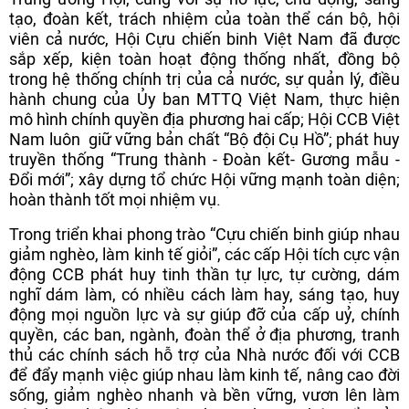
tạo, đoàn kết, trách nhiệm của toàn thể cán bộ, hội
viên cả nước, Hội Cựu chiến binh Việt Nam đã được
sắp xếp, kiện toàn hoạt động thống nhất, đồng bộ
trong hệ thống chính trị của cả nước, sự quản lý, điều
hành chung của Ủy ban MTTQ Việt Nam, thực hiện
mô hình chính quyền địa phương hai cấp; Hội CCB Việt
Nam luôn giữ vững bản chất “Bộ đội Cụ Hồ”; phát huy
truyền thống “Trung thành - Đoàn kết- Gương mẫu -
Đổi mới”; xây dựng tổ chức Hội vững mạnh toàn diện;
hoàn thành tốt mọi nhiệm vụ.
Trong triển khai phong trào “Cựu chiến binh giúp nhau
giảm nghèo, làm kinh tế giỏi”, các cấp Hội tích cực vận
động CCB phát huy tinh thần tự lực, tự cường, dám
nghĩ dám làm, có nhiều cách làm hay, sáng tạo, huy
động mọi nguồn lực và sự giúp đỡ của cấp uỷ, chính
quyền, các ban, ngành, đoàn thể ở địa phương, tranh
thủ các chính sách hỗ trợ của Nhà nước đối với CCB
để đẩy mạnh việc giúp nhau làm kinh tế, nâng cao đời
sống, giảm nghèo nhanh và bền vững, vươn lên làm