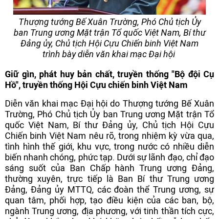
Thượng tướng Bế Xuân Trường, Phó Chủ tịch Ủy
ban Trung ương Mặt trận Tổ quốc Việt Nam, Bí thư
Đảng ủy, Chủ tịch Hội Cựu Chiến binh Việt Nam
trình bày diễn văn khai mạc Đại hội
Giữ gìn, phát huy bản chất, truyền thống "Bộ đội Cụ
Hồ", truyền thống Hội Cựu chiến binh Việt Nam
Diễn văn khai mạc Đại hội do Thượng tướng Bế Xuân
Trường, Phó Chủ tịch Ủy ban Trung ương Mặt trận Tổ
quốc Việt Nam, Bí thư Đảng ủy, Chủ tịch Hội Cựu
Chiến binh Việt Nam nêu rõ, trong nhiệm kỳ vừa qua,
tình hình thế giới, khu vực, trong nước có nhiều diễn
biến nhanh chóng, phức tạp. Dưới sự lãnh đạo, chỉ đạo
sáng suốt của Ban Chấp hành Trung ương Đảng,
thường xuyên, trực tiếp là Ban Bí thư Trung ương
Đảng, Đảng ủy MTTQ, các đoàn thể Trung ương, sự
quan tâm, phối hợp, tạo điều kiện của các ban, bộ,
ngành Trung ương, địa phương, với tinh thần tích cực,