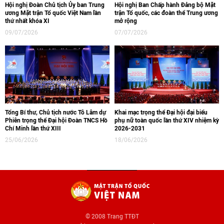
Hội nghị Đoàn Chủ tịch Ủy ban Trung
Hội nghị Ban Chấp hành Đảng bộ Mặt
ương Mặt trận Tổ quốc Việt Nam lần
trận Tổ quốc, các đoàn thể Trung ương
thứ nhất khóa XI
mở rộng
09/07/2026
07/07/2026
Tổng Bí thư, Chủ tịch nước Tô Lâm dự
Khai mạc trọng thể Đại hội đại biểu
Phiên trọng thể Đại hội Đoàn TNCS Hồ
phụ nữ toàn quốc lần thứ XIV nhiệm kỳ
Chí Minh lần thứ XIII
2026-2031
25/06/2026
18/06/2026
© 2008 Trang TTĐT