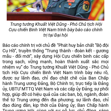
Trung tướng Khuất Việt Dũng - Phó Chủ tịch Hội
Cựu chiến Binh Việt Nam trình bày báo cáo chính
trị tại Đại hội
Báo cáo chính trị với chủ đề “Phát huy bản chất “Bộ đội
Cụ Hồ”, truyền thống “Trung thành - đoàn kết - gương
mẫu - đổi mới”, xây dựng Hội Cựu chiến binh các cấp
trong sạch, vững mạnh, hoàn thành xuất sắc mọi
nhiệm vụ” do Trung tướng Khuất Việt Dũng - Phó Chủ
tịch Hội Cựu chiến Binh Việt Nam trình bày nêu rõ,
được sự lãnh đạo, chỉ đạo chặt chẽ của Ban Chấp
hành Trung ương Đảng, Bộ Chính trị, trực tiếp là Đảng
ủy, UBTƯ MTTQ Việt Nam và các cấp ủy Đảng; sự phối
hợp, giúp đỡ có hiệu quả của các ban, bộ, ngành, đoàn
thể từ Trung ương đến địa phương; sự lãnh đạo, chỉ
đạo đúng đắn, kịp thời của Đảng ủy; Ban Chấp hành
Trung ương Hội, cùng với sự nỗ lực, chủ động, sáng