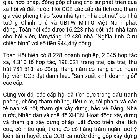
giàu hợp pháp, đóng góp chung cho sự phát triển của
xã hội và đất nước. Hội CCB các cấp đã tích cực tham
gia vào phong trào “xóa nhà tạm, nhà dột nát” do Thủ
tướng Chính phủ và UBTW MTTQ Việt Nam phát
động. Toàn hội xóa được 16.223 nhà dột nát, nhà tạm
cho hội viên; làm/tặng 12.430 nhà “Nghĩa tình Cựu
chiến binh” với số tiền 944,4 tỷ đồng.
Toàn Hội hiện có 8.228 doanh nghiệp, 2.045 hợp tác
xã, 4.310 tổ hợp tác, 190.021 trang trại, gia trại; thu
hút 781.513 lao động. Hàng năm có hàng chục ngàn
hội viên CCB đạt danh hiệu “Sản xuất kinh doanh giỏi”
các cấp.
Cùng với đó, các cấp hội đã tích cực trong đấu tranh
phòng, chống tham nhũng, tiêu cực, tội phạm và các
tệ nạn xã hội; tham gia xây dựng, bảo vệ Đảng, Nhà
nước, Nhân dân và chế độ XHCN. Hoạt động xây dựng
và tham gia xây dựng pháp luật được triển khai tích
cực, có hiệu quả, trong đó có hàng trăm ngàn lượt ý
kiến tâm huyết của CCB cả nước đóng góp xây dựng