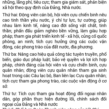
nhũng, lãng phí, tiêu cực; tham gia giám sát, phản biện
xã hội theo quy định của Đảng, Nhà nước.
Thứ hai: Động viên cán bộ, hội viên cựu chiến binh nêu
cao tinh thần yêu nước, ý chí tự lực, tự cường; giúp
nhau làm kinh tế, nâng cao đời sống vật chất, tinh
thần; phấn đấu giảm nghèo bền vững, làm giàu hợp
pháp; tham gia phát triển kinh tế - xã hội, củng cố quốc
phòng, an ninh; tích cực hưởng ứng các cuộc vận
động, các phong trào của đất nước, địa phương.
Thứ ba: Nâng cao hiệu quả công tác tuyên truyền, phổ
biến, giáo dục pháp luật; bảo vệ quyền và lợi ích hợp
pháp, chính đáng của hội viên và cựu chiến binh, cựu
quân nhân; động viên cựu quân nhân tham gia sinh
hoạt trong các Câu lạc bộ, Ban liên lạc Cựu quân nhân;
tích cực tham gia phong trào, các cuộc vận động ở cơ
sở.
Thứ tư: Tích cực tham gia hoạt động đối ngoại nhân
dân, góp phần thực hiện đường lối, chính sách đối
ngoại của Đảng và Nhà nước