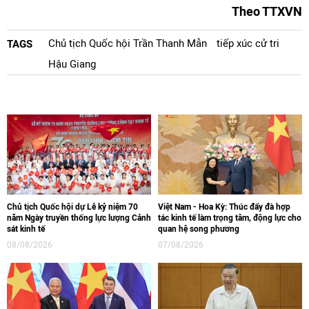
Theo TTXVN
Chủ tịch Quốc hội Trần Thanh Mẫn
tiếp xúc cử tri
TAGS
Hậu Giang
Chủ tịch Quốc hội dự Lễ kỷ niệm 70
Việt Nam - Hoa Kỳ: Thúc đẩy đà hợp
năm Ngày truyền thống lực lượng Cảnh
tác kinh tế làm trọng tâm, động lực cho
sát kinh tế
quan hệ song phương
08/08/2026
07/08/2026