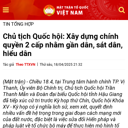
TIN TỔNG HỢP
Chủ tịch Quốc hội: Xây dựng chính
quyền 2 cấp nhằm gần dân, sát dân,
hiểu dân
Tác giả
Theo TTXVN
Thứ sáu, 18/04/2025 21:32
(Mặt trận) - Chiều 18.4, tại Trung tâm hành chính TP. Vị
Thanh, Ủy viên Bộ Chính trị, Chủ tịch Quốc hội Trần
Thanh Mẫn và Đoàn đại biểu Quốc hội tỉnh Hậu Giang
đã tiếp xúc cử tri trước Kỳ họp thứ Chín, Quốc hội Khóa
XV - Kỳ họp có ý nghĩa lịch sử, xem xét, quyết định
nhiều vấn đề hệ trọng trong giai đoạn cách mạng mới
của đất nước, đặc biệt là việc sửa đổi Hiến pháp và
pháp luật về tổ chức bộ máy để thực hiện mô hình tổ