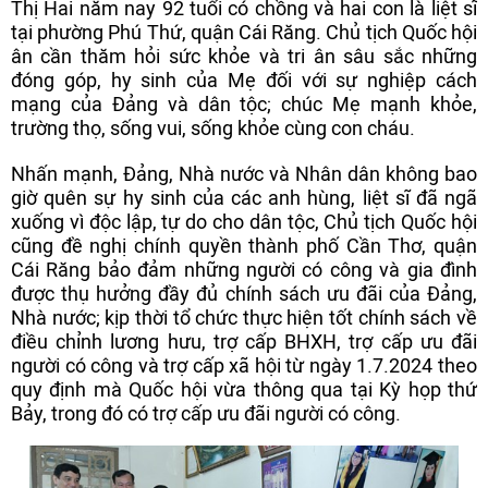
Thị Hai năm nay 92 tuổi có chồng và hai con là liệt sĩ
tại phường Phú Thứ, quận Cái Răng. Chủ tịch Quốc hội
ân cần thăm hỏi sức khỏe và tri ân sâu sắc những
đóng góp, hy sinh của Mẹ đối với sự nghiệp cách
mạng của Đảng và dân tộc; chúc Mẹ mạnh khỏe,
trường thọ, sống vui, sống khỏe cùng con cháu.
Nhấn mạnh, Đảng, Nhà nước và Nhân dân không bao
giờ quên sự hy sinh của các anh hùng, liệt sĩ đã ngã
xuống vì độc lập, tự do cho dân tộc, Chủ tịch Quốc hội
cũng đề nghị chính quyền thành phố Cần Thơ, quận
Cái Răng bảo đảm những người có công và gia đình
được thụ hưởng đầy đủ chính sách ưu đãi của Đảng,
Nhà nước; kịp thời tổ chức thực hiện tốt chính sách về
điều chỉnh lương hưu, trợ cấp BHXH, trợ cấp ưu đãi
người có công và trợ cấp xã hội từ ngày 1.7.2024 theo
quy định mà Quốc hội vừa thông qua tại Kỳ họp thứ
Bảy, trong đó có trợ cấp ưu đãi người có công.