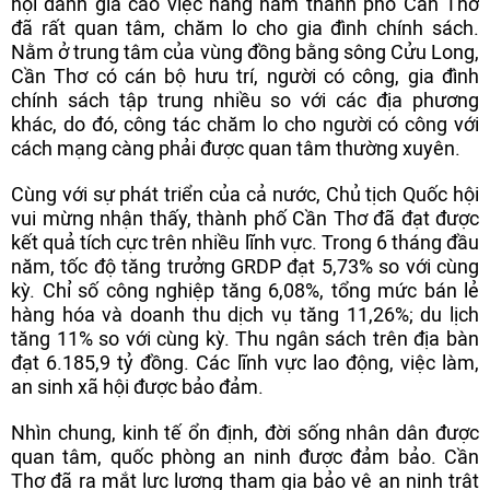
hội đánh giá cao việc hàng năm thành phố Cần Thơ
đã rất quan tâm, chăm lo cho gia đình chính sách.
Nằm ở trung tâm của vùng đồng bằng sông Cửu Long,
Cần Thơ có cán bộ hưu trí, người có công, gia đình
chính sách tập trung nhiều so với các địa phương
khác, do đó, công tác chăm lo cho người có công với
cách mạng càng phải được quan tâm thường xuyên.
Cùng với sự phát triển của cả nước, Chủ tịch Quốc hội
vui mừng nhận thấy, thành phố Cần Thơ đã đạt được
kết quả tích cực trên nhiều lĩnh vực. Trong 6 tháng đầu
năm, tốc độ tăng trưởng GRDP đạt 5,73% so với cùng
kỳ. Chỉ số công nghiệp tăng 6,08%, tổng mức bán lẻ
hàng hóa và doanh thu dịch vụ tăng 11,26%; du lịch
tăng 11% so với cùng kỳ. Thu ngân sách trên địa bàn
đạt 6.185,9 tỷ đồng. Các lĩnh vực lao động, việc làm,
an sinh xã hội được bảo đảm.
Nhìn chung, kinh tế ổn định, đời sống nhân dân được
quan tâm, quốc phòng an ninh được đảm bảo. Cần
Thơ đã ra mắt lực lượng tham gia bảo vệ an ninh trật