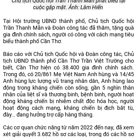
Chủ tịch Quốc hội Trần Thanh Mẫn phát biểu tại
cuộc gặp mặt. Ảnh: Lâm Hiển
Tại Hội trường UBND thành phố, Chủ tịch Quốc hội
Trần Thanh Mẫn và Đoàn công tác đã thăm, tặng quà
gia đình chính sách, người có công với cách mạng tiêu
biểu thành phố Cần Thơ.
Báo cáo với Chủ tịch Quốc hội và Đoàn công tác, Chủ
tịch UBND thành phố Cần Thơ Trần Việt Trường cho
biết, Cần Thơ hiện có 38.400 gia đình chính sách.
Trong đó, có 20/861 Mẹ Việt Nam Anh hùng và 14/45
Anh hùng lực lượng vũ trang nhân dân, Anh hùng lao
động trong kháng chiến còn sống; gần 5 nghìn thân
nhân của liệt sĩ và thương binh, bệnh binh, người hoạt
động kháng chiến bị nhiễm chất độc hóa học, người
hoạt động cách mạng, kháng chiến bị địch bắt tù,
đày… đang hưởng trợ cấp hàng tháng.
Các cơ quan chức năng từ năm 2022 đến nay, đã xem
xét giải quyết 3.682 hồ sơ các loại, trong đó các hồ sơ