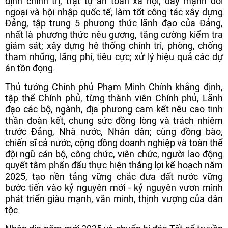
định chính trị, trật tự an toàn xã hội; đẩy mạnh đối
ngoại và hội nhập quốc tế; làm tốt công tác xây dựng
Đảng, tập trung 5 phương thức lãnh đạo của Đảng,
nhất là phương thức nêu gương, tăng cường kiểm tra
giám sát; xây dựng hệ thống chính trị, phòng, chống
tham nhũng, lãng phí, tiêu cực; xử lý hiệu quả các dự
án tồn đọng.
Thủ tướng Chính phủ Phạm Minh Chính khẳng định,
tập thể Chính phủ, từng thành viên Chính phủ, Lãnh
đạo các bộ, ngành, địa phương cam kết nêu cao tinh
thần đoàn kết, chung sức đồng lòng và trách nhiệm
trước Đảng, Nhà nước, Nhân dân; cùng đồng bào,
chiến sĩ cả nước, cộng đồng doanh nghiệp và toàn thể
đội ngũ cán bộ, công chức, viên chức, người lao động
quyết tâm phấn đấu thực hiện thắng lợi kế hoạch năm
2025, tạo nền tảng vững chắc đưa đất nước vững
bước tiến vào kỷ nguyên mới - kỷ nguyên vươn mình
phát triển giàu mạnh, văn minh, thịnh vượng của dân
tộc.