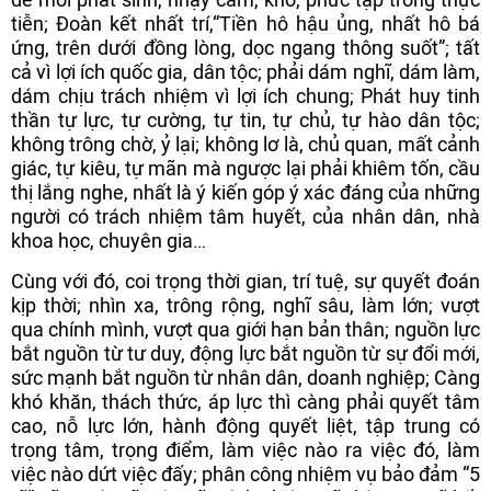
tiễn; Đoàn kết nhất trí,“Tiền hô hậu ủng, nhất hô bá
ứng, trên dưới đồng lòng, dọc ngang thông suốt”; tất
cả vì lợi ích quốc gia, dân tộc; phải dám nghĩ, dám làm,
dám chịu trách nhiệm vì lợi ích chung; Phát huy tinh
thần tự lực, tự cường, tự tin, tự chủ, tự hào dân tộc;
không trông chờ, ỷ lại; không lơ là, chủ quan, mất cảnh
giác, tự kiêu, tự mãn mà ngược lại phải khiêm tốn, cầu
thị lắng nghe, nhất là ý kiến góp ý xác đáng của những
người có trách nhiệm tâm huyết, của nhân dân, nhà
khoa học, chuyên gia…
Cùng với đó, coi trọng thời gian, trí tuệ, sự quyết đoán
kịp thời; nhìn xa, trông rộng, nghĩ sâu, làm lớn; vượt
qua chính mình, vượt qua giới hạn bản thân; nguồn lực
bắt nguồn từ tư duy, động lực bắt nguồn từ sự đổi mới,
sức mạnh bắt nguồn từ nhân dân, doanh nghiệp; Càng
khó khăn, thách thức, áp lực thì càng phải quyết tâm
cao, nỗ lực lớn, hành động quyết liệt, tập trung có
trọng tâm, trọng điểm, làm việc nào ra việc đó, làm
việc nào dứt việc đấy; phân công nhiệm vụ bảo đảm “5