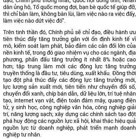
đạo, Chính phủ thống nhất, Quốc hội đồng tình, Nhân
dân ủng hộ, Tổ quốc mong đợi, bạn bè quốc tế giúp đỡ,
thì chỉ bàn làm, không bàn lùi, làm việc nào ra việc đấy,
làm việc nào dứt việc đó”.
Trên tinh thần đó, Chính phủ sẽ chỉ đạo, điều hành ưu
tiên thúc đẩy tăng trưởng gắn với ổn định kinh tế vĩ
mô, kiểm soát lạm phát, bảo đảm các cân đối lớn của
nền kinh tế, trong đó giao nhiệm vụ cho các ngành, địa
phương, phấn đấu tăng trưởng ít nhất 8% hoặc cao
hơn; tập trung làm mới các động lực tăng trưởng
truyền thống là đầu tư, tiêu dùng, xuất khẩu. Đồng thời
tạo đột phá thúc đẩy các động lực tăng trưởng mới,
lực lượng sản xuất mới, tiên tiến như chuyển đổi số,
chuyển đổi xanh, chíp bán dẫn, dữ liệu lớn, trí tuệ nhân
tạo, internet vạn vật, điện toán đám mây, quang điện
tử, y sinh học, công nghiệp văn hóa, công nghiệp giải
trí, năng lượng sạch; xây dựng các chính sách tạo đột
phá huy động các nguồn lực xã hội, khai thác hiệu quả
nguồn lực từ doanh nghiệp, phát triển mạnh doanh
nghiệp tư nhân.