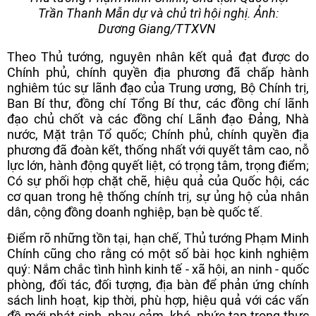
Trần Thanh Mẫn dự và chủ trì hội nghị. Ảnh:
Dương Giang/TTXVN
Theo Thủ tướng, nguyên nhân kết quả đạt được do
Chính phủ, chính quyền địa phương đã chấp hành
nghiêm túc sự lãnh đạo của Trung ương, Bộ Chính trị,
Ban Bí thư, đồng chí Tổng Bí thư, các đồng chí lãnh
đạo chủ chốt và các đồng chí Lãnh đạo Đảng, Nhà
nước, Mặt trận Tổ quốc; Chính phủ, chính quyền địa
phương đã đoàn kết, thống nhất với quyết tâm cao, nỗ
lực lớn, hành động quyết liệt, có trọng tâm, trọng điểm;
Có sự phối hợp chặt chẽ, hiệu quả của Quốc hội, các
cơ quan trong hệ thống chính trị, sự ủng hộ của nhân
dân, cộng đồng doanh nghiệp, bạn bè quốc tế.
Điểm rõ những tồn tại, hạn chế, Thủ tướng Phạm Minh
Chính cũng cho rằng có một số bài học kinh nghiệm
quý: Nắm chắc tình hình kinh tế - xã hội, an ninh - quốc
phòng, đối tác, đối tượng, địa bàn để phản ứng chính
sách linh hoạt, kịp thời, phù hợp, hiệu quả với các vấn
đề mới phát sinh, nhạy cảm, khó, phức tạp trong thực