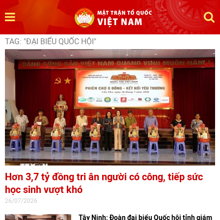
TAG: "ĐẠI BIỂU QUỐC HỘI"
Hơn 3,7 tỷ đồng tri ân người có công, tiếp sức
học sinh vượt khó
26/07/2026
Tây Ninh: Đoàn đại biểu Quốc hội tỉnh giám