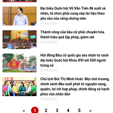
Đại biểu Quốc hội Vũ Văn Tiến đề xuất cá
nhân, tổ chức phải cung cấp tài liệu theo
yêu cầu của công chứng viên
09/04/2026
Thành công của bầu cử phải chuyển hóa
thành hiệu quả lập pháp, giám sát
01/04/2026
Hội đồng Bầu cử quốc gia xác nhận tư cách
đại biểu Quốc hội Khóa XVI với 500 người
trúng cử
27/03/2026
Chủ tịch Bùi Thị Minh Hoài: Mọi chủ trương,
chính sách đều xuất phát từ nguyện vọng,
quyền, lợi ích hợp pháp, chính đáng và hạnh
phúc của nhân dân
21/03/2026
«
1
2
3
4
5
»