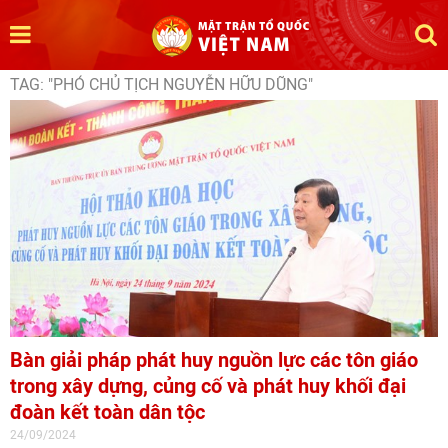
TAG: "PHÓ CHỦ TỊCH NGUYỄN HỮU DŨNG"
Bàn giải pháp phát huy nguồn lực các tôn giáo
trong xây dựng, củng cố và phát huy khối đại
đoàn kết toàn dân tộc
24/09/2024