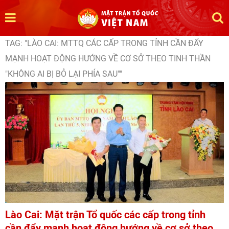
TAG: "LÀO CAI: MTTQ CÁC CẤP TRONG TỈNH CẦN ĐẨY
MẠNH HOẠT ĐỘNG HƯỚNG VỀ CƠ SỞ THEO TINH THẦN
"KHÔNG AI BỊ BỎ LẠI PHÍA SAU""
Lào Cai: Mặt trận Tổ quốc các cấp trong tỉnh
cần đẩy mạnh hoạt động hướng về cơ sở theo