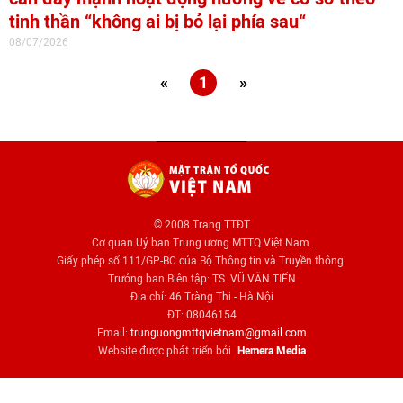
tinh thần “không ai bị bỏ lại phía sau“
08/07/2026
«
1
»
© 2008 Trang TTĐT
Cơ quan Uỷ ban Trung ương MTTQ Việt Nam.
Giấy phép số:111/GP-BC của Bộ Thông tin và Truyền thông.
Trưởng ban Biên tập: TS. VŨ VĂN TIẾN
Địa chỉ: 46 Tràng Thi - Hà Nội
ĐT: 08046154
Email:
trunguongmttqvietnam@gmail.com
Website được phát triển bởi
Hemera Media