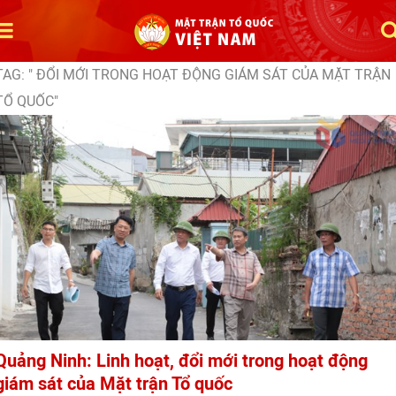
TAG: " ĐỔI MỚI TRONG HOẠT ĐỘNG GIÁM SÁT CỦA MẶT TRẬN
TỔ QUỐC"
Quảng Ninh: Linh hoạt, đổi mới trong hoạt động
giám sát của Mặt trận Tổ quốc