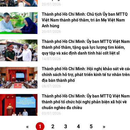
20/07/2026
Thành phố Hồ Chí Minh: Chủ tịch Ủy ban MTTQ
Việt Nam thành phố thăm, tri ân Mẹ Việt Nam
Anh hùng
20/07/2026
Thành phố Hồ Chí Minh: Ủy ban MTTQ Việt Nam
thành phố thăm, tặng quà lực lượng tìm kiếm,
quy tập và xác định danh tính hài cốt liệt sĩ
14/07/2026
Thành phố Hồ Chí Minh: Hội nghị khảo sát về cá
chính sách hỗ trợ, phát triển kinh tế tư nhân trên
địa bàn thành phố
08/07/2026
Thành phố Hồ Chí Minh: Ủy ban MTTQ Việt Nam
thành phố tổ chức hội nghị phản biện xã hội về
chuẩn nghèo đa chiều
03/07/2026
«
1
2
3
4
5
»