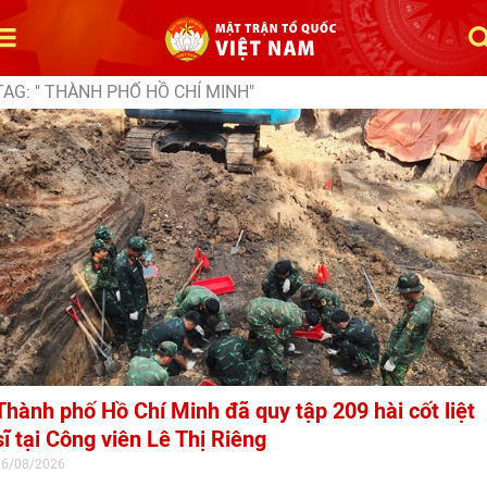
TAG: " THÀNH PHỐ HỒ CHÍ MINH"
Thành phố Hồ Chí Minh đã quy tập 209 hài cốt liệt
sĩ tại Công viên Lê Thị Riêng
06/08/2026