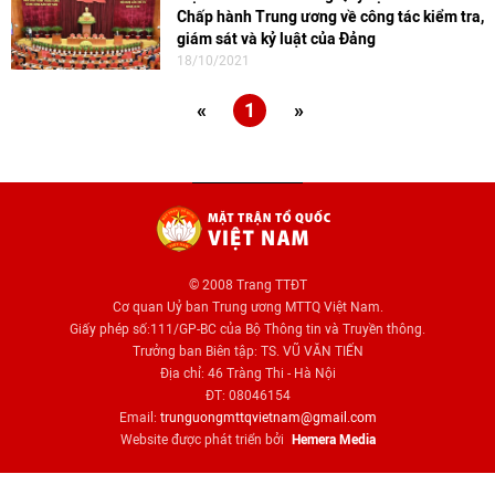
Chấp hành Trung ương về công tác kiểm tra,
giám sát và kỷ luật của Đảng
18/10/2021
«
1
»
© 2008 Trang TTĐT
Cơ quan Uỷ ban Trung ương MTTQ Việt Nam.
Giấy phép số:111/GP-BC của Bộ Thông tin và Truyền thông.
Trưởng ban Biên tập: TS. VŨ VĂN TIẾN
Địa chỉ: 46 Tràng Thi - Hà Nội
ĐT: 08046154
Email:
trunguongmttqvietnam@gmail.com
Website được phát triển bởi
Hemera Media