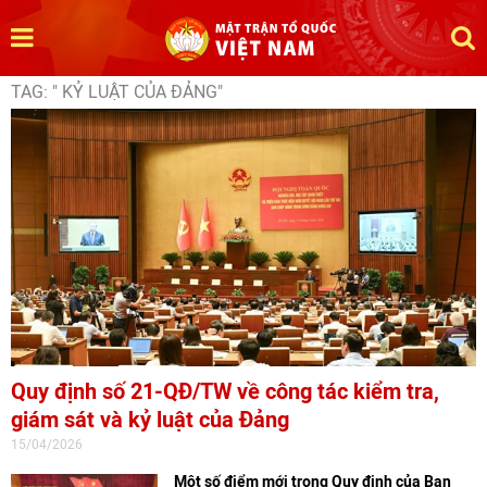
TAG: " KỶ LUẬT CỦA ĐẢNG"
Quy định số 21-QĐ/TW về công tác kiểm tra,
giám sát và kỷ luật của Đảng
15/04/2026
Một số điểm mới trong Quy định của Ban