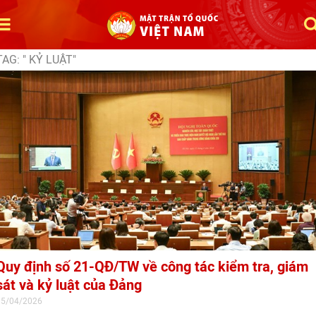
TAG: " KỶ LUẬT"
Quy định số 21-QĐ/TW về công tác kiểm tra, giám
sát và kỷ luật của Đảng
15/04/2026