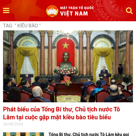
TAG: " KIỀU BÀO "
Phát biểu của Tổng Bí thư, Chủ tịch nước Tô
Lâm tại cuộc gặp mặt kiều bào tiêu biểu
24/08/2024
Tổng Bí thư, Chủ tịch nước Tô Lâm kêu gọi