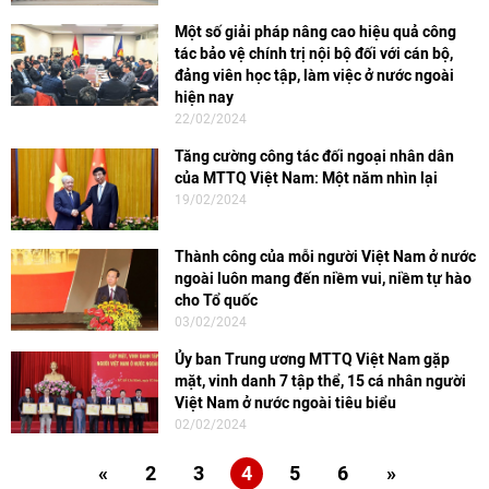
Một số giải pháp nâng cao hiệu quả công
tác bảo vệ chính trị nội bộ đối với cán bộ,
đảng viên học tập, làm việc ở nước ngoài
hiện nay
22/02/2024
Tăng cường công tác đối ngoại nhân dân
của MTTQ Việt Nam: Một năm nhìn lại
19/02/2024
Thành công của mỗi người Việt Nam ở nước
ngoài luôn mang đến niềm vui, niềm tự hào
cho Tổ quốc
03/02/2024
Ủy ban Trung ương MTTQ Việt Nam gặp
mặt, vinh danh 7 tập thể, 15 cá nhân người
Việt Nam ở nước ngoài tiêu biểu
02/02/2024
«
2
3
4
5
6
»