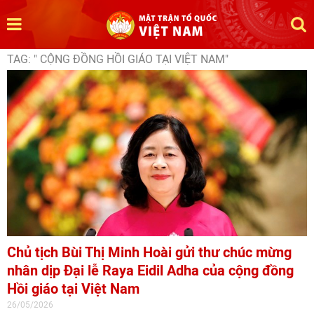
TAG: " CỘNG ĐỒNG HỒI GIÁO TẠI VIỆT NAM"
Chủ tịch Bùi Thị Minh Hoài gửi thư chúc mừng
nhân dịp Đại lễ Raya Eidil Adha của cộng đồng
Hồi giáo tại Việt Nam
26/05/2026