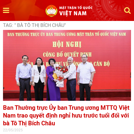
TAG: " BÀ TÔ THỊ BÍCH CHÂU"
Ban Thường trực Ủy ban Trung ương MTTQ Việt
Nam trao quyết định nghỉ hưu trước tuổi đối với
bà Tô Thị Bích Châu
22/05/2025