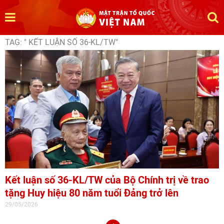
TAG: " KẾT LUẬN SỐ 36-KL/TW"
Kết luận số 36-KL/TW của Bộ Chính trị về trao
tặng Huy hiệu 80 năm tuổi Đảng trở lên
29/05/2026