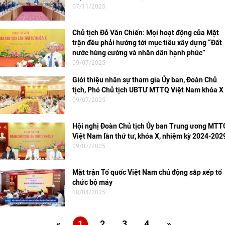
07/11/2025
Chủ tịch Đỗ Văn Chiến: Mọi hoạt động của Mặt
trận đều phải hướng tới mục tiêu xây dựng “Đất
nước hùng cường và nhân dân hạnh phúc”
09/07/2025
Giới thiệu nhân sự tham gia Ủy ban, Đoàn Chủ
tịch, Phó Chủ tịch UBTƯ MTTQ Việt Nam khóa X
09/07/2025
Hội nghị Đoàn Chủ tịch Ủy ban Trung ương MTT
Việt Nam lần thứ tư, khóa X, nhiệm kỳ 2024-202
09/07/2025
Mặt trận Tổ quốc Việt Nam chủ động sắp xếp tổ
chức bộ máy
18/04/2025
«
1
2
3
4
»