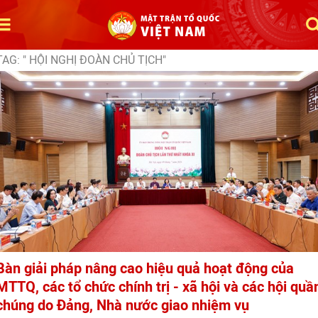
TAG: " HỘI NGHỊ ĐOÀN CHỦ TỊCH"
Bàn giải pháp nâng cao hiệu quả hoạt động của
MTTQ, các tổ chức chính trị - xã hội và các hội quầ
chúng do Đảng, Nhà nước giao nhiệm vụ