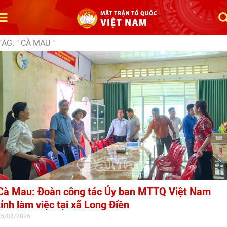
TAG: " CÀ MAU "
Cà Mau: Đoàn công tác Ủy ban MTTQ Việt Nam
tỉnh làm việc tại xã Long Điền
05/08/2026