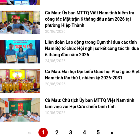
Cà Mau: Ủy ban MTTQ Việt Nam tỉnh kiểm tra
công tác Mặt trận 6 tháng đầu năm 2026 tại
phường Hiệp Thành
30/06/2026
Liên đoàn Lao động trong Cụm thi đua các tỉnh
Nam Bộ tổ chức Hội nghị sơ kết công tác thi đua
6 tháng đầu năm 2026
24/06/2026
Cà Mau: Đại hội Đại biểu Giáo hội Phật giáo Việt
Nam tỉnh lần thứ I, nhiệm kỳ 2026-2031
20/06/2026
Cà Mau: Chủ tịch Ủy ban MTTQ Việt Nam tỉnh
làm việc với Hội Cựu chiến binh tỉnh
10/06/2026
«
1
2
3
4
5
»