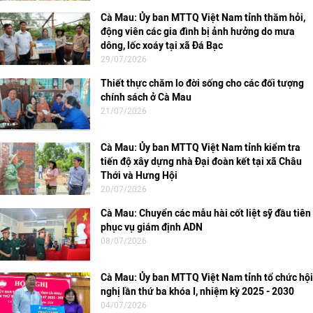
Cà Mau: Ủy ban MTTQ Việt Nam tỉnh thăm hỏi,
động viên các gia đình bị ảnh hưởng do mưa
dông, lốc xoáy tại xã Đá Bạc
29/07/2026
Thiết thực chăm lo đời sống cho các đối tượng
chính sách ở Cà Mau
21/07/2026
Cà Mau: Ủy ban MTTQ Việt Nam tỉnh kiểm tra
tiến độ xây dựng nhà Đại đoàn kết tại xã Châu
Thới và Hưng Hội
20/07/2026
Cà Mau: Chuyển các mẫu hài cốt liệt sỹ đầu tiên
phục vụ giám định ADN
08/07/2026
Cà Mau: Ủy ban MTTQ Việt Nam tỉnh tổ chức hội
nghị lần thứ ba khóa I, nhiệm kỳ 2025 - 2030
04/07/2026