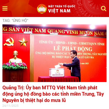
TAG: "ỦNG HỘ"
Quảng Trị: Ủy ban MTTQ Việt Nam tỉnh phát
động ủng hộ đồng bào các tỉnh miền Trung, Tây
Nguyên bị thiệt hại do mưa lũ
24/11/2025