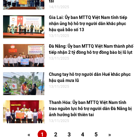
tai
14/11/2025
Gia Lai: Ủy ban MTTQ Việt Nam tỉnh tiếp
nhận ủng hộ hỗ trợ người dân khắc phục
hậu quả bão số 13
13/11/2025
Đà Nẵng: Ủy ban MTTQ Việt Nam thành phố
tiếp nhận 2 tỷ đồng hỗ trợ đồng bào bị lũ lụt
13/11/2025
Chung tay hỗ trợ người dân Huế khắc phục
hậu quả mưa lũ
13/11/2025
Thanh Hóa: Ủy ban MTTQ Việt Nam tỉnh
trao nguồn lực hỗ trợ người dân Đà Nẵng bị
ảnh hưởng bởi thiên tai
13/11/2025
«
1
2
3
4
5
»