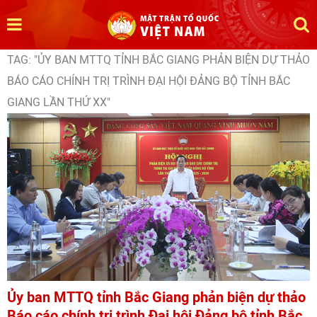
TAG: "ỦY BAN MTTQ TỈNH BẮC GIANG PHẢN BIỆN DỰ THẢO
BÁO CÁO CHÍNH TRỊ TRÌNH ĐẠI HỘI ĐẢNG BỘ TỈNH BẮC
GIANG LẦN THỨ XX"
Ủy ban MTTQ tỉnh Bắc Giang phản biện dự thảo
Báo cáo chính trị trình Đại hội Đảng bộ tỉnh Bắc