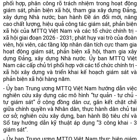
phối hợp, phân công rõ trách nhiệm trong hoạt động
giám sát, phản biện xã hội, tham gia xây dựng Đảng,
xây dựng Nhà nước; ban hành Đề án đổi mới, nâng
cao chất lượng, hiệu quả công tác giám sát, phản biện
xã hội của MTTQ Việt Nam và các tổ chức chính trị -
xã hội giai đoạn 2026 - 2031; phát huy vai trò của đoàn
viên, hội viên, các tầng lớp nhân dân tích cực tham gia
hoạt động giám sát, phản biện xã hội, tham gia xây
dựng Đảng, xây dựng Nhà nước. Ủy ban MTTQ Việt
Nam các cấp chủ trì phối hợp với các tổ chức chính trị -
xã hội xây dựng và triển khai kế hoạch giám sát và
phản biện xã hội hàng năm.
- Ủy ban Trung ương MTTQ Việt Nam hướng dẫn việc
nghiên cứu xây dựng các mô hình “tự quản - tự chủ -
tự giám sát” ở cộng đồng dân cư, gắn kết chặt chẽ
giữa chính quyền và Nhân dân, thực hành dân chủ tại
cơ sở; nghiên cứu xây dựng, ban hành Bộ tiêu chí và
Sổ tay hướng dẫn kỹ thuật áp dụng “3 công khai - 3
giám sát”.
- Ủy ban Trung ương MTTQ Việt Nam thực hiện giám