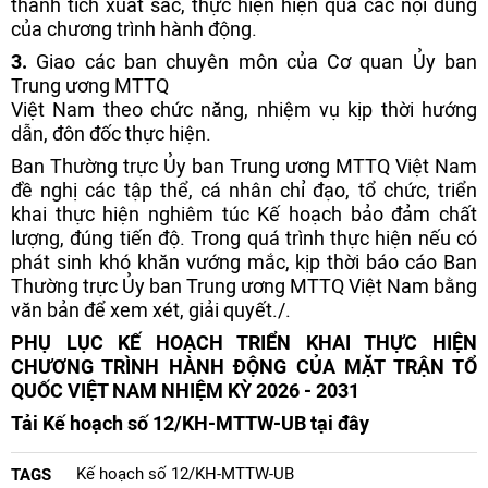
thành tích xuất sắc, thực hiện hiện quả các nội dung
của chương trình hành động.
3.
Giao các ban chuyên môn của Cơ quan Ủy ban
Trung ương MTTQ
Việt Nam theo chức năng, nhiệm vụ kịp thời hướng
dẫn, đôn đốc thực hiện.
Ban Thường trực Ủy ban Trung ương MTTQ Việt Nam
đề nghị các tập thể, cá nhân chỉ đạo, tổ chức, triển
khai thực hiện nghiêm túc Kế hoạch bảo đảm chất
lượng, đúng tiến độ. Trong quá trình thực hiện nếu có
phát sinh khó khăn vướng mắc, kịp thời báo cáo Ban
Thường trực Ủy ban Trung ương MTTQ Việt Nam bằng
văn bản để xem xét, giải quyết./.
PHỤ LỤC KẾ HOẠCH TRIỂN KHAI THỰC HIỆN
CHƯƠNG TRÌNH HÀNH ĐỘNG CỦA MẶT TRẬN TỔ
QUỐC VIỆT NAM NHIỆM KỲ 2026 - 2031
Tải Kế hoạch số 12/KH-MTTW-UB tại đây
Kế hoạch số 12/KH-MTTW-UB
TAGS