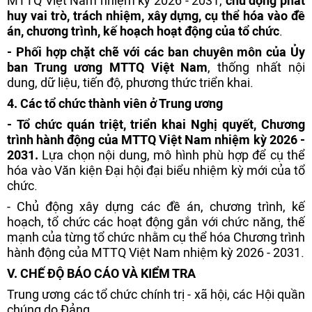
MTTQ Việt Nam nhiệm kỳ 2026 - 2031,
chủ động
phát
huy vai trò, trách nhiệm,
xây dựng, cụ thể hóa vào đề
án, chương trình, kế hoạch hoạt động của tổ chức
.
- Phối hợp chặt chẽ với các ban chuyên môn của Ủy
ban Trung ương MTTQ Việt Nam
, thống nhất nội
dung, dữ liệu, tiến độ, phương thức triển khai.
4
. Các tổ chức thành viên ở Trung ương
-
Tổ chức quán triệt, triển khai
Nghị quyết, Chương
trình hành động của MTTQ Việt Nam nhiệm kỳ 2026 -
2031.
Lựa chọn nội dung, mô hình phù hợp để cụ thể
hóa vào Văn kiện Đại hội đại biểu nhiệm kỳ mới của tổ
chức.
- Chủ động xây dựng các đề án, chương trình, kế
hoạch, tổ chức các hoạt động gắn với chức năng, thế
mạnh của từng tổ chức nhằm cụ thể hóa Chương trình
hành động của MTTQ Việt Nam nhiệm kỳ 2026 - 2031.
V. CHẾ ĐỘ BÁO CÁO VÀ KIỂM TRA
Trung ương các tổ chức chính trị - xã hội, các Hội quần
chúng do Đảng,