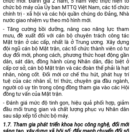
chức mới. Đánh giá 2 năm, 5 năm việc thực hiện tổ
chức bộ máy của Ủy ban MTTQ Việt Nam, các tổ chức
chính trị - xã hội và các hội quần chúng do Đảng, Nhà
nước giao nhiệm vụ theo mô hình mới.
- Tăng cường bồi dưỡng, nâng cao năng lực tham
mưu, đề xuất đối với cán bộ chuyên trách công tác
Mặt trận ở các cấp, nhất là ở Trung ương
.
Xây dựng
đội ngũ cán bộ Mặt trận, các tổ chức thành viên có tư
duy đổi mới, phong cách, phương thức hoạt động gần
dân, sát dân, đồng hành cùng Nhân dân, đặc biệt ở
cấp cơ sở, cán bộ Mặt trận và các đoàn thể phải là hạt
nhân, nòng cốt. Đổi mới cơ chế thu hút, phát huy trí
tuệ của các nhân sĩ, trí thức, chuyên gia đầu ngành,
người có uy tín trong cộng đồng tham gia vào các Hội
đồng tư vấn của Mặt trận.
- Đánh giá mức độ tinh gọn, hiệu quả phối hợp, giảm
đầu mối trung gian và chất lượng phục vụ Nhân dân
sau sắp xếp tổ chức bộ máy.
1.7.
T
ham gia
phát triển khoa học công nghệ
, đổi mới
sáng tạo, xây dựng xã hội số; đẩy mạnh chuyển đổi số