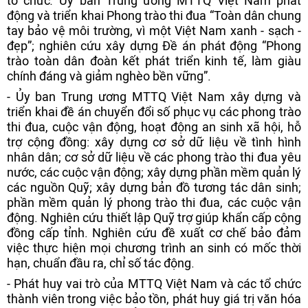
tổ chức
.
Ủy ban Trung ương MTTQ Việt Nam phát
động và triển khai Phong trào thi đua “Toàn dân chung
tay bảo vệ môi trường, vì một Việt Nam xanh - sạch -
đẹp”; nghiên cứu xây dựng Đề án phát động “Phong
trào toàn dân đoàn kết phát triển kinh tế, làm giàu
chính đáng và giảm nghèo bền vững”.
- Ủy ban Trung ương MTTQ Việt Nam xây dựng và
triển khai đề án chuyển đổi số phục vụ các phong trào
thi đua, cuộc vận động, hoạt động an sinh xã hội, hỗ
trợ cộng đồng: xây dựng cơ sở dữ liệu về tình hình
nhân dân; cơ sở dữ liệu về các phong trào thi đua yêu
nước, các cuộc vận động; xây dựng phần mềm quản lý
các nguồn Quỹ; xây dựng bản đồ tương tác dân sinh;
phần mềm quản lý phong trào thi đua, các cuộc vận
động. Nghiên cứu thiết lập Quỹ trợ giúp khẩn cấp cộng
đồng cấp tỉnh. Nghiên cứu đề xuất cơ chế bảo đảm
việc thực hiện mọi chương trình an sinh có mốc thời
hạn, chuẩn đầu ra, chỉ số tác động.
- Phát huy vai trò của MTTQ Việt Nam và các tổ chức
thành viên trong việc bảo tồn, phát huy giá trị văn hóa