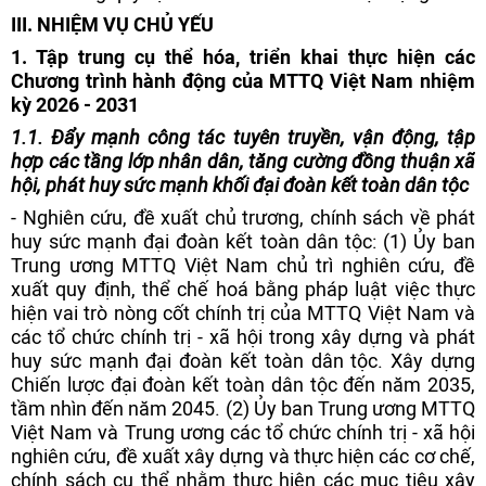
I
II. NHIỆM VỤ CHỦ YẾU
1. Tập trung cụ thể hóa,
triển khai thực hiện các
C
hương trình hành động của MTTQ
Việt Nam nhiệm
kỳ 2026 - 2031
1.1. Đẩy mạnh công tác tuyên truyền, vận động, tập
hợp các tầng lớp nhân dân, tăng cường đồng thuận xã
hội, phát huy sức mạnh khối đại đoàn kết toàn dân tộc
- Nghiên cứu, đề xuất chủ trương, chính sách về phát
huy sức mạnh đại đoàn kết toàn dân tộc: (1) Ủy ban
Trung ương MTTQ Việt Nam chủ trì nghiên cứu, đề
xuất quy định, thể chế hoá bằng pháp luật việc thực
hiện vai trò nòng cốt chính trị của MTTQ Việt Nam và
các tổ chức chính trị - xã hội trong xây dựng và phát
huy sức mạnh đại đoàn kết toàn dân tộc. Xây dựng
Chiến lược đại đoàn kết toàn dân tộc đến năm 2035,
tầm nhìn đến năm 2045. (2) Ủy ban Trung ương MTTQ
Việt Nam và Trung ương các tổ chức chính trị - xã hội
nghiên cứu, đề xuất xây dựng và thực hiện các cơ chế,
chính sách cụ thể nhằm thực hiện các mục tiêu xây