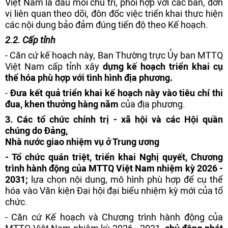
Việt Nam là đầu mối chủ trì, phối hợp với các ban, đơn
vị liên quan theo dõi, đôn đốc việc triển khai thực hiện
các nội dung bảo đảm đúng tiến độ theo Kế hoạch.
2
.2. Cấp tỉnh
-
Căn cứ kế hoạch này, Ban Thường trực Ủy ban MTTQ
Việt Nam cấp tỉnh xây
dựng kế hoạch triển khai cụ
thể hóa phù hợp với
tình hình
địa phương.
-
Đưa kết quả triển khai kế hoạch này vào tiêu chí thi
đua, khen thưởng hàng năm
của địa phương.
3
. Các tổ chức chính trị - xã hội và các Hội quần
chúng do Đảng,
Nhà nước giao nhiệm vụ
ở Trung ương
- Tổ chức quán triệt, triển khai Nghị quyết, Chương
trình hành động của MTTQ Việt Nam nhiệm kỳ 2026 -
2031;
lựa chọn nội dung, mô hình phù hợp để cụ thể
hóa vào Văn kiện Đại hội đại biểu nhiệm kỳ mới của tổ
chức.
- Căn cứ Kế hoạch và Chương trình hành động của