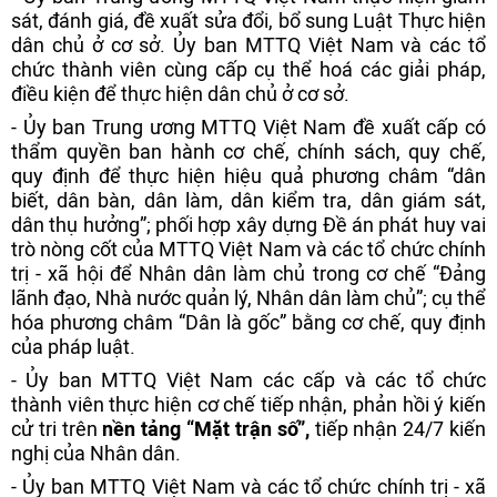
sát, đánh giá, đề xuất sửa đổi, bổ sung Luật Thực hiện
dân chủ ở cơ sở. Ủy ban MTTQ Việt Nam và các tổ
chức thành viên cùng cấp cụ thể hoá các giải pháp,
điều kiện để thực hiện dân chủ ở cơ sở.
- Ủy ban Trung ương MTTQ Việt Nam đề xuất cấp có
thẩm quyền ban hành cơ chế, chính sách, quy chế,
quy định để thực hiện hiệu quả phương châm “dân
biết, dân bàn, dân làm, dân kiểm tra, dân giám sát,
dân thụ hưởng”; phối hợp xây dựng Đề án phát huy vai
trò nòng cốt của MTTQ Việt Nam và các tổ chức chính
trị - xã hội để Nhân dân làm chủ trong cơ chế “Đảng
lãnh đạo, Nhà nước quản lý, Nhân dân làm chủ”; cụ thể
hóa phương châm “Dân là gốc” bằng cơ chế, quy định
của pháp luật.
- Ủy ban MTTQ Việt Nam các cấp và các tổ chức
thành viên thực hiện cơ chế tiếp nhận, phản hồi ý kiến
cử tri trên
nền tảng “Mặt trận số”,
tiếp nhận 24/7 kiến
nghị của Nhân dân.
- Ủy ban MTTQ Việt Nam và các tổ chức chính trị - xã