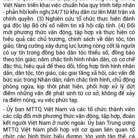
Việt Nam triển khai việc chuẩn hóa quy trình tiếp nhận
- phản hồi kiến nghị 24/7 từ khu dân cư lên Mặt trận và
chính quyền. (3) Nghiên cứu tổ chức thực hiện đánh
giá độc lập Bộ chỉ số niềm tin xã hội cấp tỉnh. (4) Đổi
mới phương thức vận động, tập hợp và thực hiện có
hiệu quả các chủ trương, chính sách về dân tộc, tôn
giáo; tăng cường xây dựng lực lượng nòng cốt là người
có uy tín trong đồng bào dân tộc thiểu số, đồng bào
theo tôn giáo; nắm chắc tình hình nhân dân, có cơ chế
đặc thù, hiệu quả để theo dõi, tổng hợp tình hình nhân
dân, dân tộc, tôn giáo, các giai tầng xã hội, các vấn đề
bức xúc trong Nhân dân; nắm chắc tình hình, chủ động
phòng ngừa, kịp thời phát hiện, phối hợp xử lý dứt
điểm những vấn đề phát sinh từ cơ sở, không để xảy
ra điểm nóng, vụ việc phức tạp.
- Ủy ban MTTQ Việt Nam và các tổ chức thành viên
các cấp đổi mới phương thức vận động, tập hợp, đoàn
kết người Việt Nam ở nước ngoài. Ủy ban Trung ương
MTTQ Việt Nam phối hợp với cơ quan liên quan tổ
chức các hình thức biểu dương, tôn vinh tập thể, cá