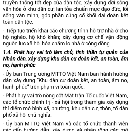
truyền thống tốt đẹp của dân tộc; xây dựng đời sống
văn hóa ở khu dân cư; lan tỏa chuẩn mực đạo đức, lối
sống văn minh, góp phần củng cố khối đại đoàn kết
toàn dân tộc.
- Tiếp tục triển khai các chương trình hỗ trợ nhà ở cho
hộ nghèo, hộ khó khăn; xây dựng cơ chế vận động
nguồn lực xã hội hóa chăm lo nhà ở cộng đồng.
1.
4. Phát huy vai trò làm chủ, tinh thần tự quản của
N
hân dân, xây dựng khu dân cư đoàn kết, an toàn, ấm
no
, hạnh phúc
- Ủy ban Trung ương MTTQ Việt Nam ban hành hướng
dẫn xây dựng “Khu dân cư đoàn kết, an toàn, ấm no,
hạnh phúc” trên phạm vi toàn quốc.
- Phát huy vai trò nòng cốt Mặt trận Tổ quốc Việt Nam,
các tổ chức chính trị - xã hội trong tham gia xây dựng
thí điểm mô hình xã, phường, khu dân cư, thôn, tổ dân
phố xã hội chủ nghĩa.
- Ủy ban MTTQ Việt Nam và các tổ chức thành viên
các cấp hướng dẫn, xây dựng và nhân rộng các mô