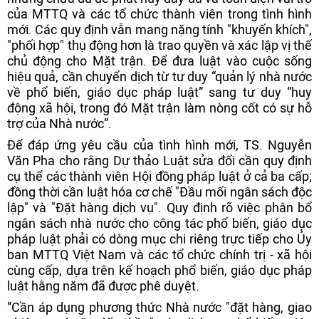
của MTTQ và các tổ chức thành viên trong tình hình
mới. Các quy định vẫn mang nặng tính "khuyến khích",
"phối hợp" thụ động hơn là trao quyền và xác lập vị thế
chủ động cho Mặt trận. Để đưa luật vào cuộc sống
hiệu quả, cần chuyển dịch từ tư duy “quản lý nhà nước
về phổ biến, giáo dục pháp luật” sang tư duy “huy
động xã hội, trong đó Mặt trận làm nòng cốt có sự hỗ
trợ của Nhà nước”.
Để đáp ứng yêu cầu của tình hình mới, TS. Nguyễn
Văn Pha cho rằng Dự thảo Luật sửa đổi cần quy định
cụ thể các thành viên Hội đồng pháp luật ở cả ba cấp;
đồng thời cần luật hóa cơ chế "Đầu mối ngân sách độc
lập" và "Đặt hàng dịch vụ". Quy định rõ việc phân bổ
ngân sách nhà nước cho công tác phổ biến, giáo dục
pháp luật phải có dòng mục chi riêng trực tiếp cho Ủy
ban MTTQ Việt Nam và các tổ chức chính trị - xã hội
cùng cấp, dựa trên kế hoạch phổ biến, giáo dục pháp
luật hằng năm đã được phê duyệt.
“Cần áp dụng phương thức Nhà nước "đặt hàng, giao