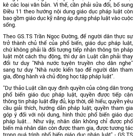
kê các loại văn bản. Vì thế, cần phải sửa đổi, bổ sung
Điều 11 theo hướng nội dung giáo dục pháp luật còn
bao gồm giáo dục kỹ năng áp dụng pháp luật vào cuộc
sống.
Theo GS.TS Trần Ngọc Đường, để người dân thực sự
trở thành chủ thể của phổ biến, giáo dục pháp luật,
chứ không phải là đối tượng tiếp nhận thông tin pháp
luật một cách thụ động, thì dự án Luật cần phải thay
đổi tư duy "Nhà nước tuyên truyền cho dân nghe"
sang tư duy "Nhà nước kiến tạo để người dân tham
gia, đồng hành và chủ động học tập pháp luật".
"Dự thảo Luật cần quy định quyền của công dân trong
phổ biến giáo dục pháp luật, quyền được tiếp cận
thông tin pháp luật đầy đủ, kịp thời, dễ hiểu; quyền yêu
cầu giải thích, hướng dẫn pháp luật; quyền tham gia
góp ý đối với nội dung, hình thức phổ biến giáo dục
pháp luật... Như vậy, nhân dân không chỉ được phổ
biến mà nhân dân còn được tham gia, được tương tác
trong quá trình phổ biến giáo dục pháp luật" - GS.TS