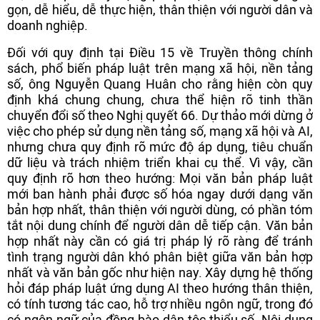
gọn, dễ hiểu, dễ thực hiện, thân thiện với người dân và
doanh nghiệp.
Đối với quy định tại Điều 15 về Truyền thông chính
sách, phổ biến pháp luật trên mạng xã hội, nền tảng
số, ông Nguyễn Quang Huân cho rằng hiện còn quy
định khá chung chung, chưa thể hiện rõ tinh thần
chuyển đổi số theo Nghị quyết 66. Dự thảo mới dừng ở
việc cho phép sử dụng nền tảng số, mạng xã hội và AI,
nhưng chưa quy định rõ mức độ áp dụng, tiêu chuẩn
dữ liệu và trách nhiệm triển khai cụ thể. Vì vậy, cần
quy định rõ hơn theo hướng: Mọi văn bản pháp luật
mới ban hành phải được số hóa ngay dưới dạng văn
bản hợp nhất, thân thiện với người dùng, có phần tóm
tắt nội dung chính để người dân dễ tiếp cận. Văn bản
hợp nhất này cần có giá trị pháp lý rõ ràng để tránh
tình trạng người dân khó phân biệt giữa văn bản hợp
nhất và văn bản gốc như hiện nay. Xây dựng hệ thống
hỏi đáp pháp luật ứng dụng AI theo hướng thân thiện,
có tính tương tác cao, hỗ trợ nhiều ngôn ngữ, trong đó
có ngôn ngữ của đồng bào dân tộc thiểu số. Nội dung