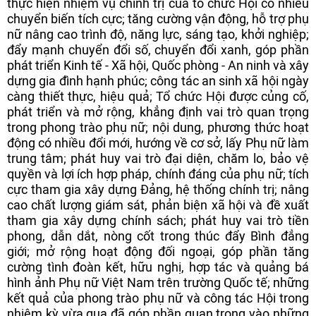
thực hiện nhiệm vụ chính trị của tổ chức Hội có nhiều
chuyển biến tích cực; tăng cường vận động, hỗ trợ phụ
nữ nâng cao trình độ, năng lực, sáng tạo, khởi nghiệp;
đẩy mạnh chuyển đổi số, chuyển đổi xanh, góp phần
phát triển Kinh tế - Xã hội, Quốc phòng - An ninh và xây
dựng gia đình hạnh phúc; công tác an sinh xã hội ngày
càng thiết thực, hiệu quả; Tổ chức Hội được củng cố,
phát triển và mở rộng, khẳng định vai trò quan trọng
trong phong trào phụ nữ; nội dung, phương thức hoạt
động có nhiều đổi mới, hướng về cơ sở, lấy Phụ nữ làm
trung tâm; phát huy vai trò đại diện, chăm lo, bảo vệ
quyền và lợi ích hợp pháp, chính đáng của phụ nữ; tích
cực tham gia xây dựng Đảng, hệ thống chính trị; nâng
cao chất lượng giám sát, phản biện xã hội và đề xuất
tham gia xây dựng chính sách; phát huy vai trò tiền
phong, dẫn dắt, nòng cốt trong thúc đẩy Bình đẳng
giới; mở rộng hoạt động đối ngoại, góp phần tăng
cường tình đoàn kết, hữu nghị, hợp tác và quảng bá
hình ảnh Phụ nữ Việt Nam trên trường Quốc tế; những
kết quả của phong trào phụ nữ và công tác Hội trong
nhiệm kỳ vừa qua đã góp phần quan trọng vào những