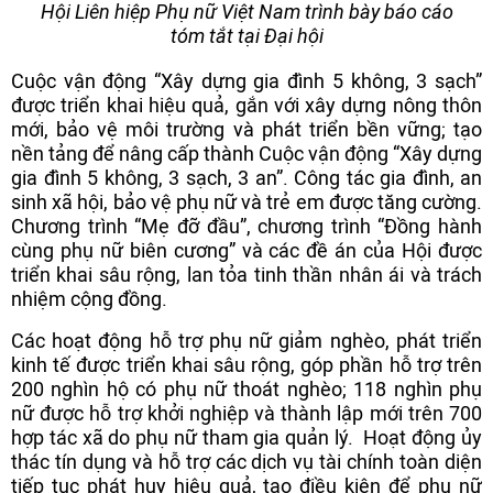
Hội Liên hiệp Phụ nữ Việt Nam trình bày báo cáo
tóm tắt tại Đại hội
Cuộc vận động “Xây dựng gia đình 5 không, 3 sạch”
được triển khai hiệu quả, gắn với xây dựng nông thôn
mới, bảo vệ môi trường và phát triển bền vững; tạo
nền tảng để nâng cấp thành Cuộc vận động “Xây dựng
gia đình 5 không, 3 sạch, 3 an”. Công tác gia đình, an
sinh xã hội, bảo vệ phụ nữ và trẻ em được tăng cường.
Chương trình “Mẹ đỡ đầu”, chương trình “Đồng hành
cùng phụ nữ biên cương” và các đề án của Hội được
triển khai sâu rộng, lan tỏa tinh thần nhân ái và trách
nhiệm cộng đồng.
Các hoạt động hỗ trợ phụ nữ giảm nghèo, phát triển
kinh tế được triển khai sâu rộng, góp phần hỗ trợ trên
200 nghìn hộ có phụ nữ thoát nghèo; 118 nghìn phụ
nữ được hỗ trợ khởi nghiệp và thành lập mới trên 700
hợp tác xã do phụ nữ tham gia quản lý. Hoạt động ủy
thác tín dụng và hỗ trợ các dịch vụ tài chính toàn diện
tiếp tục phát huy hiệu quả, tạo điều kiện để phụ nữ