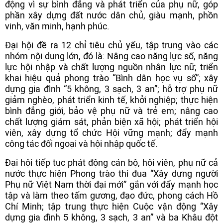
động vì sự bình đẳng và phát triển của phụ nữ, góp
phần xây dựng đất nước dân chủ, giàu mạnh, phồn
vinh, văn minh, hạnh phúc.
Đại hội đề ra 12 chỉ tiêu chủ yếu, tập trung vào các
nhóm nội dung lớn, đó là: Nâng cao năng lực số, năng
lực hội nhập và chất lượng nguồn nhân lực nữ; triển
khai hiệu quả phong trào “Bình dân học vụ số”; xây
dựng gia đình “5 không, 3 sạch, 3 an”; hỗ trợ phụ nữ
giảm nghèo, phát triển kinh tế, khởi nghiệp; thực hiện
bình đẳng giới, bảo vệ phụ nữ và trẻ em; nâng cao
chất lượng giám sát, phản biện xã hội; phát triển hội
viên, xây dựng tổ chức Hội vững mạnh; đẩy mạnh
công tác đối ngoại và hội nhập quốc tế.
Đại hội tiếp tục phát động cán bộ, hội viên, phụ nữ cả
nước thực hiện Phong trào thi đua “Xây dựng người
Phụ nữ Việt Nam thời đại mới” gắn với đẩy mạnh học
tập và làm theo tấm gương, đạo đức, phong cách Hồ
Chí Minh; tập trung thực hiện Cuộc vận động “Xây
dựng gia đình 5 không, 3 sạch, 3 an” và ba Khâu đột