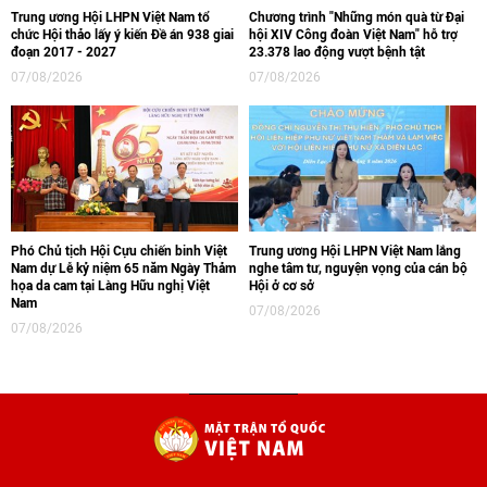
Trung ương Hội LHPN Việt Nam tổ
Chương trình "Những món quà từ Đại
chức Hội thảo lấy ý kiến Đề án 938 giai
hội XIV Công đoàn Việt Nam" hỗ trợ
đoạn 2017 - 2027
23.378 lao động vượt bệnh tật
07/08/2026
07/08/2026
Phó Chủ tịch Hội Cựu chiến binh Việt
Trung ương Hội LHPN Việt Nam lắng
Nam dự Lễ kỷ niệm 65 năm Ngày Thảm
nghe tâm tư, nguyện vọng của cán bộ
họa da cam tại Làng Hữu nghị Việt
Hội ở cơ sở
Nam
07/08/2026
07/08/2026