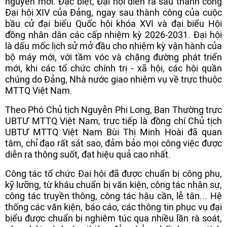
nguyên mới. Đặc biệt, Đại hội diễn ra sau thành công
Đại hội XIV của Đảng, ngay sau thành công của cuộc
bầu cử đại biểu Quốc hội khóa XVI và đại biểu Hội
đồng nhân dân các cấp nhiệm kỳ 2026-2031. Đại hội
là dấu mốc lịch sử mở đầu cho nhiệm kỳ vận hành của
bộ máy mới, với tầm vóc và chặng đường phát triển
mới, khi các tổ chức chính trị - xã hội, các hội quần
chúng do Đảng, Nhà nước giao nhiệm vụ về trực thuộc
MTTQ Việt Nam.
Theo Phó Chủ tịch Nguyễn Phi Long, Ban Thường trực
UBTƯ MTTQ Việt Nam, trực tiếp là đồng chí Chủ tịch
UBTƯ MTTQ Việt Nam Bùi Thị Minh Hoài đã quan
tâm, chỉ đạo rất sát sao, đảm bảo mọi công việc được
diễn ra thông suốt, đạt hiệu quả cao nhất.
Công tác tổ chức Đại hội đã được chuẩn bị công phu,
kỹ lưỡng, từ khâu chuẩn bị văn kiện, công tác nhân sự,
công tác truyền thông, công tác hậu cần, lễ tân... Hệ
thống các văn kiện, báo cáo, các thông tin phục vụ đại
biểu được chuẩn bị nghiêm túc qua nhiều lần rà soát,