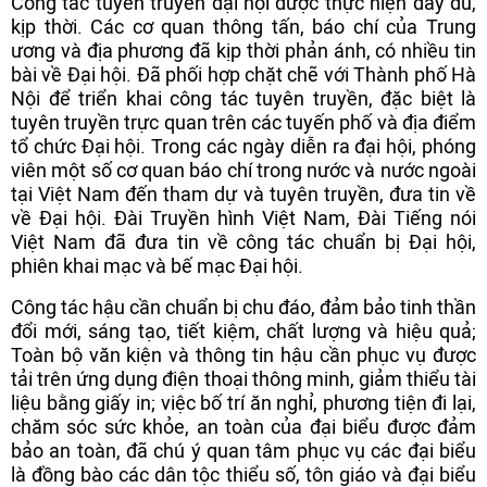
Công tác tuyên truyền đại hội được thực hiện đầy đủ,
kịp thời. Các cơ quan thông tấn, báo chí của Trung
ương và địa phương đã kịp thời phản ánh, có nhiều tin
bài về Đại hội. Đã phối hợp chặt chẽ với Thành phố Hà
Nội để triển khai công tác tuyên truyền, đặc biệt là
tuyên truyền trực quan trên các tuyến phố và địa điểm
tổ chức Đại hội. Trong các ngày diễn ra đại hội, phóng
viên một số cơ quan báo chí trong nước và nước ngoài
tại Việt Nam đến tham dự và tuyên truyền, đưa tin về
về Đại hội. Đài Truyền hình Việt Nam, Đài Tiếng nói
Việt Nam đã đưa tin về công tác chuẩn bị Đại hội,
phiên khai mạc và bế mạc Đại hội.
Công tác hậu cần chuẩn bị chu đáo, đảm bảo tinh thần
đổi mới, sáng tạo, tiết kiệm, chất lượng và hiệu quả;
Toàn bộ văn kiện và thông tin hậu cần phục vụ được
tải trên ứng dụng điện thoại thông minh, giảm thiểu tài
liệu bằng giấy in; việc bố trí ăn nghỉ, phương tiện đi lại,
chăm sóc sức khỏe, an toàn của đại biểu được đảm
bảo an toàn, đã chú ý quan tâm phục vụ các đại biểu
là đồng bào các dân tộc thiểu số, tôn giáo và đại biểu