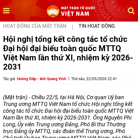
HOẠT ĐỘNG CỦA MẶT TRẬN
TIN HOẠT ĐỘNG
Hội nghị tổng kết công tác tổ chức
Đại hội đại biểu toàn quốc MTTQ
Việt Nam lần thứ XI, nhiệm kỳ 2026-
2031
Tác giả
Hương Diệp - ảnh Quang Vinh
Thứ sáu, 22/05/2026 22:41
(Mặt trận) - Chiều 22/5, tại Hà Nội, Cơ quan Uỷ ban
Trung ương MTTQ Việt Nam tổ chức Hội nghị tổng kết
công tác tổ chức Đại hội đại biểu toàn quốc MTTQ Việt
Nam lần thứ XI, nhiệm kỳ 2026-2031. Ông Nguyễn Phi
Long, Ủy viên Trung ương Đảng, Phó Bí thư Thường
trực Đảng ủy MTTQ, các đoàn thể Trung ương, Phó
Chủ tịch Ủy ban Trung ương MTTQ Việt Nam; các Phó