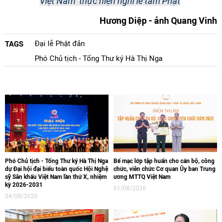
Việt Nam
thực hiện nghi lễ tắm Phật
Hương Diệp - ảnh Quang Vinh
Đại lễ Phật đản
TAGS
Phó Chủ tịch - Tổng Thư ký Hà Thị Nga
Phó Chủ tịch - Tổng Thư ký Hà Thị Nga
Bế mạc lớp tập huấn cho cán bộ, công
dự Đại hội đại biểu toàn quốc Hội Nghệ
chức, viên chức Cơ quan Ủy ban Trung
sỹ Sân khấu Việt Nam lần thứ X, nhiệm
ương MTTQ Việt Nam
kỳ 2026-2031
01/08/2026
04/08/2026