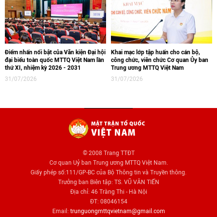
Điểm nhấn nổi bật của Văn kiện Đại hội
Khai mạc lớp tập huấn cho cán bộ,
đại biểu toàn quốc MTTQ Việt Nam lần
công chức, viên chức Cơ quan Ủy ban
thứ XI, nhiệm kỳ 2026 - 2031
Trung ương MTTQ Việt Nam
31/07/2026
31/07/2026
© 2008 Trang TTĐT
Cơ quan Uỷ ban Trung ương MTTQ Việt Nam.
Giấy phép số:111/GP-BC của Bộ Thông tin và Truyền thông.
Trưởng ban Biên tập: TS. VŨ VĂN TIẾN
Địa chỉ: 46 Tràng Thi - Hà Nội
ĐT: 08046154
Email:
trunguongmttqvietnam@gmail.com