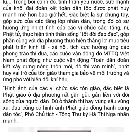
lũ... Trong bối cảnh đó, tinh thần yêu nước, sức mạnh
của khối đại đoàn kết toàn dân tộc được phát huy
mạnh mẽ hơn bao giờ hết. Đặc biệt là sự chung tay,
góp sức của các tầng lớp nhân dân, trong đó có sự
hưởng ứng nhiệt tình của các vị chức sắc, tăng, ni,
Phật tử, thực hiện tinh thần sống "tốt đời đẹp đạo", góp
phần cùng với địa phương thực hiện thắng lợi mục tiêu
phát triển kinh tế - xã hội, tích cực hưởng ứng các
phong trào thi đua, các cuộc vận động do MTTQ Việt
Nam phát động như cuộc vận động "Toàn dân đoàn
kết xây dựng nông thôn mới, đô thị văn minh", phát
huy vai trò của tôn giáo tham gia bảo vệ môi trường và
ứng phó với biến đổi khí hậu,…
"Hình ảnh của các vị chức sắc tôn giáo, đặc biệt là
Phật giáo ở địa phương rất gần gũi, gắn liền với đời
sống của người dân. Dù ở thành thị hay vùng sâu vùng
xa, đâu cũng có hình ảnh Phật giáo đồng hành cùng
dân tộc", Phó Chủ tịch - Tổng Thư ký Hà Thị Nga nhấn
mạnh.