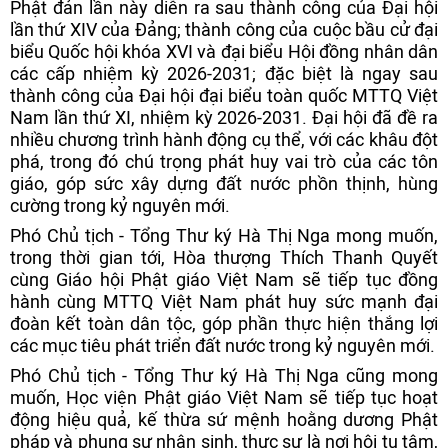
Phật đản lần này diễn ra sau thành công của Đại hội
lần thứ XIV của Đảng; thành công của cuộc bầu cử đại
biểu Quốc hội khóa XVI và đại biểu Hội đồng nhân dân
các cấp nhiệm kỳ 2026-2031; đặc biệt là ngay sau
thành công của Đại hội đại biểu toàn quốc MTTQ Việt
Nam lần thứ XI, nhiệm kỳ 2026-2031. Đại hội đã đề ra
nhiều chương trình hành động cụ thể, với các khâu đột
phá, trong đó chú trọng phát huy vai trò của các tôn
giáo, góp sức xây dựng đất nước phồn thịnh, hùng
cường trong kỷ nguyên mới.
Phó Chủ tịch - Tổng Thư ký Hà Thị Nga mong muốn,
trong thời gian tới, Hòa thượng Thích Thanh Quyết
cùng Giáo hội Phật giáo Việt Nam sẽ tiếp tục đồng
hành cùng MTTQ Việt Nam phát huy sức mạnh đại
đoàn kết toàn dân tộc, góp phần thực hiện thắng lợi
các mục tiêu phát triển đất nước trong kỷ nguyên mới.
Phó Chủ tịch - Tổng Thư ký Hà Thị Nga cũng mong
muốn, Học viện Phật giáo Việt Nam sẽ tiếp tục hoạt
động hiệu quả, kế thừa sứ mệnh hoằng dương Phật
pháp và phụng sự nhân sinh, thực sự là nơi hội tụ tâm,