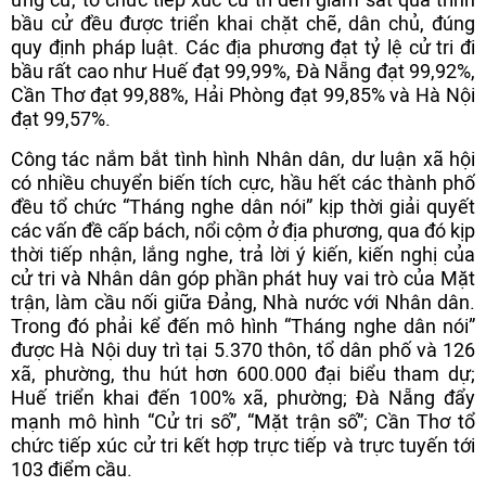
bầu cử đều được triển khai chặt chẽ, dân chủ, đúng
quy định pháp luật. Các địa phương đạt tỷ lệ cử tri đi
bầu rất cao như Huế đạt 99,99%, Đà Nẵng đạt 99,92%,
Cần Thơ đạt 99,88%, Hải Phòng đạt 99,85% và Hà Nội
đạt 99,57%.
Công tác nắm bắt tình hình Nhân dân, dư luận xã hội
có nhiều chuyển biến tích cực, hầu hết các thành phố
đều tổ chức “Tháng nghe dân nói” kịp thời giải quyết
các vấn đề cấp bách, nổi cộm ở địa phương, qua đó kịp
thời tiếp nhận, lắng nghe, trả lời ý kiến, kiến nghị của
cử tri và Nhân dân góp phần phát huy vai trò của Mặt
trận, làm cầu nối giữa Đảng, Nhà nước với Nhân dân.
Trong đó phải kể đến mô hình “Tháng nghe dân nói”
được Hà Nội duy trì tại 5.370 thôn, tổ dân phố và 126
xã, phường, thu hút hơn 600.000 đại biểu tham dự;
Huế triển khai đến 100% xã, phường; Đà Nẵng đẩy
mạnh mô hình “Cử tri số”, “Mặt trận số”; Cần Thơ tổ
chức tiếp xúc cử tri kết hợp trực tiếp và trực tuyến tới
103 điểm cầu.