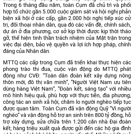
Trong 6 tháng đầu năm, toàn Cụm đã chủ trì và phối
hợp tổ chức gần 5.000 cuộc giám sát và hội nghị phản
biện xã hội ở các cấp, gần 2.000 hội nghị tiếp xúc cử
tri, đối thoại nhân dân, qua đó các vấn đề, chính sách,
dự án ở địa phương, cơ sở kịp thời được kịp thời tháo
gỡ, thể hiện tinh thần trách nhiệm của Mặt trận trong
việc đại diện, bảo vệ quyền và lợi ích hợp pháp, chính
đáng của Nhân dân.
MTTQ các cấp trong Cụm đã triển khai thực hiện các
phong trào thi đua, cuộc vận động do MTTQ phát
động như CVĐ: “Toàn dân đoàn kết xây dựng nông
thôn mới, đô thị văn minh”, “Người Việt Nam ưu tiên
dùng hàng Việt Nam”, “Đoàn kết, sáng tạo” với nhiều
mô hình hiệu quả, phù hợp với thực tiễn, địa phương;
công tác an sinh xã hội, chăm lo người nghèo tiếp tục
được quan tâm. Toàn Cụm đã vận động Quỹ “Vì người
nghèo” và vận động hỗ trợ an sinh trên 800 tỷ đồng, hỗ
trợ xây dựng, sửa chữa trên 1.200 căn nhà Đại đoàn
kết; hàng triệu xuất quà được gửi đến các hộ gia đình