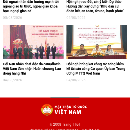
Đối ngoại nhân dân hướng mạnh tới
Hội nghị trao đổi, xin ý kiến Dự thảo
ngoại giao tri thức, ngoại giao khoa
Hướng dẫn xây dựng “Khu dân cư
học, ngoại giao số
đoàn kết, an toàn, ấm no, hạnh phúc“
05/08/2026
05/08/2026
Hội Nạn nhân chất độc da cam/dioxin
Hội nghị tổng kết công tác tổng kiểm
Việt Nam đón nhận Huân chương Lao
kê tài sản công Cơ quan Ủy ban Trung
động hạng Nhì
ương MTTQ Việt Nam
04/08/2026
04/08/2026
© 2008 Trang TTĐT