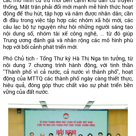
các mô hình cư trú mới bên cạnh khu dân cư truyền
thống, Mặt trận phải đổi mới mạnh mẽ hình thức hoạt
động để thu hút, tập hợp và nắm được nhân dân; cần
đi đầu trong việc tập hợp các nhóm xã hội mới, các
câu lạc bộ tự nguyện như hội những người sáng tạo
nội dung số, nhóm tài xế công nghệ, … từ đó giúp
Trung ương đánh giá và nhân rộng các mô hình phù
hợp với bối cảnh phát triển mới.
Phó Chủ tịch - Tổng Thư ký Hà Thị Nga tin tưởng, từ
nội dung 7 chương trình hành động, với tinh thần
"Thành phố vì cả nước, cả nước vì thành phố", hoạt
động của MTTQ các thành phố ngày càng thiết thực,
hiệu quả, đóng góp thực chất vào sự phát triển bền
vững của đất nước.