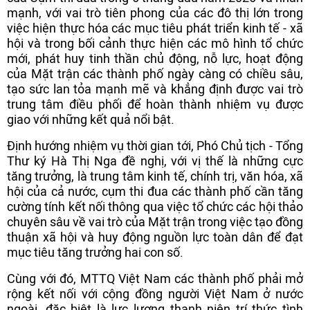
mạnh, với vai trò tiên phong của các đô thị lớn trong
việc hiện thực hóa các mục tiêu phát triển kinh tế - xã
hội và trong bối cảnh thực hiện các mô hình tổ chức
mới, phát huy tinh thần chủ động, nỗ lực, hoạt động
của Mặt trận các thành phố ngày càng có chiều sâu,
tạo sức lan tỏa mạnh mẽ và khẳng định được vai trò
trung tâm điều phối để hoàn thành nhiệm vụ được
giao với những kết quả nổi bật.
Định hướng nhiệm vụ thời gian tới, Phó Chủ tịch - Tổng
Thư ký Hà Thị Nga đề nghị, với vị thế là những cực
tăng trưởng, là trung tâm kinh tế, chính trị, văn hóa, xã
hội của cả nước, cụm thi đua các thành phố cần tăng
cường tính kết nối thông qua việc tổ chức các hội thảo
chuyên sâu về vai trò của Mặt trận trong việc tạo đồng
thuận xã hội và huy động nguồn lực toàn dân để đạt
mục tiêu tăng trưởng hai con số.
Cùng với đó, MTTQ Việt Nam các thành phố phải mở
rộng kết nối với cộng đồng người Việt Nam ở nước
ngoài, đặc biệt là lực lượng thanh niên trí thức tình