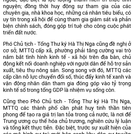
nguyện; đồng thời huy động sự tham gia của các
chuyên gia, nhà khoa học, những cá nhân tiêu biểu, có
uy tín trong xã hội để cùng tham gia giám sát và phản
biện chính sách, đóng góp trí tuệ cho công cuộc phát
triển đất nước.
Phó Chủ tịch - Tổng Thư ký Hà Thị Nga cũng đề nghị ở
cơ sở, MTTQ cấp xã, phường phải tăng cường vai trò
nắm bắt tình hình kinh tế - xã hội trên địa bàn, chủ
động kết nối doanh nghiệp với người dân để hỗ trợ sản
xuất, tiêu thụ nông sản. Song song với đó, MTTQ các
cấp cần nỗ lực chuyển đổi số, thúc đẩy kinh tế xanh và
vận động nhân dân tham gia đóng góp vào tỷ trọng
kinh tế số trong tổng GDP là nhiệm vụ sống còn.
Cũng theo Phó Chủ tịch - Tổng Thư ký Hà Thị Nga,
MTTQ các thành phố cần phát huy tinh thần tiên
phong để tạo ra giá trị lan tỏa trong cả nước, là nơi để
Trung ương cụ thể hóa chủ trương, nghiên cứu lý luận
và tổng kết thực tiễn. Đặc biệt, trước sự xuất hiện của