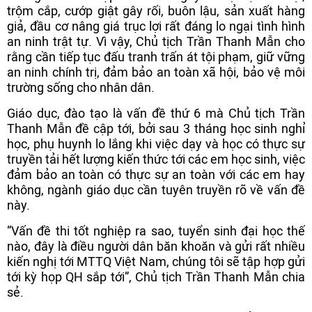
trộm cắp, cướp giật gây rối, buôn lậu, sản xuất hàng
giả, đầu cơ nâng giá trục lợi rất đáng lo ngại tình hình
an ninh trật tự. Vì vậy, Chủ tịch Trần Thanh Mẫn cho
rằng cần tiếp tục đấu tranh trấn át tội phạm, giữ vững
an ninh chính trị, đảm bảo an toàn xã hội, bảo vệ môi
trường sống cho nhân dân.
Giáo dục, đào tạo là vấn đề thứ 6 mà Chủ tịch Trần
Thanh Mẫn đề cập tới, bởi sau 3 tháng học sinh nghỉ
học, phụ huynh lo lắng khi việc dạy và học có thực sự
truyền tải hết lượng kiến thức tới các em học sinh, việc
đảm bảo an toàn có thực sự an toàn với các em hay
không, ngành giáo dục cần tuyên truyền rõ về vấn đề
này.
“Vấn đề thi tốt nghiệp ra sao, tuyển sinh đại học thế
nào, đây là điều người dân băn khoăn và gửi rất nhiều
kiến nghị tới MTTQ Việt Nam, chúng tôi sẽ tập hợp gửi
tới kỳ họp QH sắp tới”, Chủ tịch Trần Thanh Mẫn chia
sẻ.