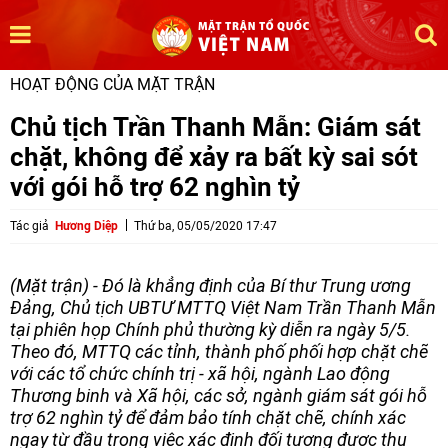
HOẠT ĐỘNG CỦA MẶT TRẬN
Chủ tịch Trần Thanh Mẫn: Giám sát
chặt, không để xảy ra bất kỳ sai sót
với gói hỗ trợ 62 nghìn tỷ
Tác giả
Hương Diệp
Thứ ba, 05/05/2020 17:47
(Mặt trận) - Đó là khẳng định của Bí thư Trung ương
Đảng, Chủ tịch UBTƯ MTTQ Việt Nam Trần Thanh Mẫn
tại phiên họp Chính phủ thường kỳ diễn ra ngày 5/5.
Theo đó, MTTQ các tỉnh, thành phố phối hợp chặt chẽ
với các tổ chức chính trị - xã hội, ngành Lao động
Thương binh và Xã hội, các sở, ngành giám sát gói hỗ
trợ 62 nghìn tỷ để đảm bảo tính chặt chẽ, chính xác
ngay từ đầu trong việc xác định đối tượng được thụ