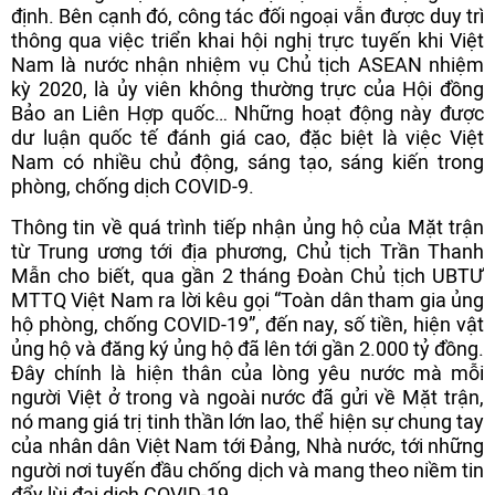
định. Bên cạnh đó, công tác đối ngoại vẫn được duy trì
thông qua việc triển khai hội nghị trực tuyến khi Việt
Nam là nước nhận nhiệm vụ Chủ tịch ASEAN nhiệm
kỳ 2020, là ủy viên không thường trực của Hội đồng
Bảo an Liên Hợp quốc… Những hoạt động này được
dư luận quốc tế đánh giá cao, đặc biệt là việc Việt
Nam có nhiều chủ động, sáng tạo, sáng kiến trong
phòng, chống dịch COVID-9.
Thông tin về quá trình tiếp nhận ủng hộ của Mặt trận
từ Trung ương tới địa phương, Chủ tịch Trần Thanh
Mẫn cho biết, qua gần 2 tháng Đoàn Chủ tịch UBTƯ
MTTQ Việt Nam ra lời kêu gọi “Toàn dân tham gia ủng
hộ phòng, chống COVID-19”, đến nay, số tiền, hiện vật
ủng hộ và đăng ký ủng hộ đã lên tới gần 2.000 tỷ đồng.
Đây chính là hiện thân của lòng yêu nước mà mỗi
người Việt ở trong và ngoài nước đã gửi về Mặt trận,
nó mang giá trị tinh thần lớn lao, thể hiện sự chung tay
của nhân dân Việt Nam tới Đảng, Nhà nước, tới những
người nơi tuyến đầu chống dịch và mang theo niềm tin
đẩy lùi đại dịch COVID-19.