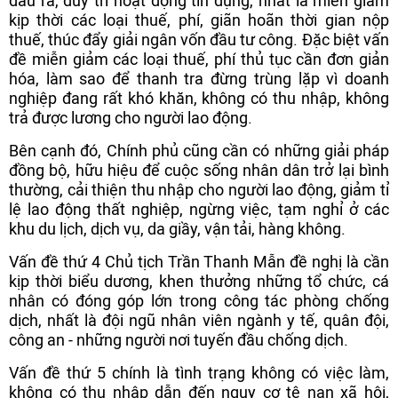
đầu ra, duy trì hoạt động tín dụng, nhất là miễn giảm
kịp thời các loại thuế, phí, giãn hoãn thời gian nộp
thuế, thúc đẩy giải ngân vốn đầu tư công. Đặc biệt vấn
đề miễn giảm các loại thuế, phí thủ tục cần đơn giản
hóa, làm sao để thanh tra đừng trùng lặp vì doanh
nghiệp đang rất khó khăn, không có thu nhập, không
trả được lương cho người lao động.
Bên cạnh đó, Chính phủ cũng cần có những giải pháp
đồng bộ, hữu hiệu để cuộc sống nhân dân trở lại bình
thường, cải thiện thu nhập cho người lao động, giảm tỉ
lệ lao động thất nghiệp, ngừng việc, tạm nghỉ ở các
khu du lịch, dịch vụ, da giầy, vận tải, hàng không.
Vấn đề thứ 4 Chủ tịch Trần Thanh Mẫn đề nghị là cần
kịp thời biểu dương, khen thưởng những tổ chức, cá
nhân có đóng góp lớn trong công tác phòng chống
dịch, nhất là đội ngũ nhân viên ngành y tế, quân đội,
công an - những người nơi tuyến đầu chống dịch.
Vấn đề thứ 5 chính là tình trạng không có việc làm,
không có thu nhập dẫn đến nguy cơ tệ nạn xã hội,