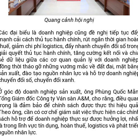
Quang cảnh hội nghị
Các đại biểu là doanh nghiệp cũng đề nghị tiếp tục đẩ
mạnh cải cách thủ tục hành chính, rút ngắn thời gian hoà
thuế, giảm chi phí logistics, đẩy nhanh chuyển đổi số tron
giải quyết thủ tục hành chính, tăng cường kết nối và chi
sẻ dữ liệu giữa các cơ quan quản lý với doanh nghiệp
đồng thời tháo gỡ những vướng mắc về đất đai, mặt bằn
sản xuất, đào tạo nguồn nhân lực và hỗ trợ doanh nghiệ
chuyển đổi số, chuyển đổi xanh.
Ở góc độ doanh nghiệp sản xuất, ông Phùng Quốc Mẫn
Tổng Giám đốc Công ty Ván sàn A&M, cho rằng, điều qua
trọng là đảm bảo để chính sách được thực thi hiệu quả
Theo ông, cần có cơ chế giám sát việc thực hiện các chín
sách hỗ trợ để doanh nghiệp thực sự được hưởng lợi, nhấ
là trong lĩnh vực tín dụng, hoàn thuế, logistics và phát triể
nguồn nhân lực.