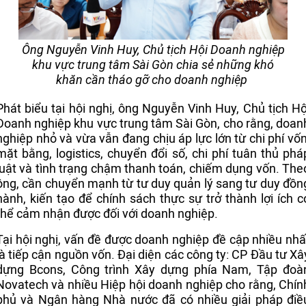
Ông Nguyễn Vinh Huy, Chủ tịch Hội Doanh nghiệp
khu vực trung tâm Sài Gòn chia sẻ những khó
khăn cần tháo gỡ cho doanh nghiệp
Phát biểu tại hội nghị, ông Nguyễn Vinh Huy, Chủ tịch Hộ
Doanh nghiệp khu vực trung tâm Sài Gòn, cho rằng, doan
nghiệp nhỏ và vừa vẫn đang chịu áp lực lớn từ chi phí vốn
mặt bằng, logistics, chuyển đổi số, chi phí tuân thủ phá
luật và tình trạng chậm thanh toán, chiếm dụng vốn. The
ông, cần chuyển mạnh từ tư duy quản lý sang tư duy đồn
hành, kiến tạo để chính sách thực sự trở thành lợi ích c
thể cảm nhận được đối với doanh nghiệp.
Tại hội nghị, vấn đề được doanh nghiệp đề cập nhiều nhấ
là tiếp cận nguồn vốn. Đại diện các công ty: CP Đầu tư Xâ
dựng Bcons, Công trình Xây dựng phía Nam, Tập đoà
Novatech và nhiều Hiệp hội doanh nghiệp cho rằng, Chín
phủ và Ngân hàng Nhà nước đã có nhiều giải pháp điề