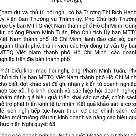
Tham dự và chủ trì hội nghị, có bà Trương Thị Bích Hạnh
Ủy viên Ban Thường vụ Thành ủy, Phó Chủ tịch Thườn
trực Ủy ban MTTQ Việt Nam thành phố Hồ Chí Minh. Cùn
dự, có ông Phạm Minh Tuấn, Phó Chủ tịch Ủy ban MTT
Việt Nam thành phố Hồ Chí Minh; lãnh đạo các sở, ban
ngành thành phố; thành viên các Hội đồng tư vấn Ủy ba
MTTQ Việt Nam thành phố Hồ Chí Minh; các doan
nghiệp trên địa bàn thành phố.
Phát biểu khai mạc hội nghị, ông Phạm Minh Tuấn, Ph
Chủ tịch Ủy ban MTTQ Việt Nam thành phố Hồ Chí Minh
cho biết, đợt khảo sát để ghi nhận ý kiến từ doanh nghiệp
hợp tác xã, hộ kinh doanh và các hiệp hội doanh nghiệ
nhằm đánh giá hiệu quả triển khai các cơ chế, chính sác
hỗ trợ phát triển kinh tế tư nhân. Kết quả khảo sát là cơ s
để kiến nghị tiếp tục hoàn thiện cơ chế, chính sách, cả
thiện môi trường đầu tư, kinh doanh và nâng cao hiệu qu
thực hiện Nghị quyết 68.
Theo các doanh nghiệp, Nghị quyết 68 tạo ra sự thay đổ