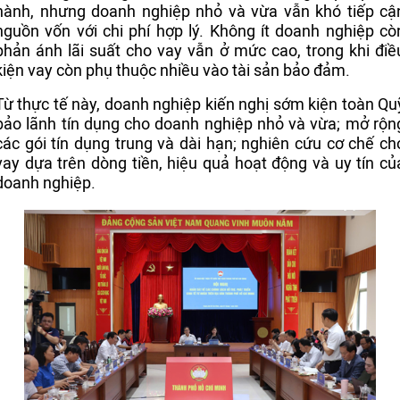
hành, nhưng doanh nghiệp nhỏ và vừa vẫn khó tiếp cậ
nguồn vốn với chi phí hợp lý. Không ít doanh nghiệp cò
phản ánh lãi suất cho vay vẫn ở mức cao, trong khi điề
kiện vay còn phụ thuộc nhiều vào tài sản bảo đảm.
Từ thực tế này, doanh nghiệp kiến nghị sớm kiện toàn Qu
bảo lãnh tín dụng cho doanh nghiệp nhỏ và vừa; mở rộn
các gói tín dụng trung và dài hạn; nghiên cứu cơ chế ch
vay dựa trên dòng tiền, hiệu quả hoạt động và uy tín củ
doanh nghiệp.