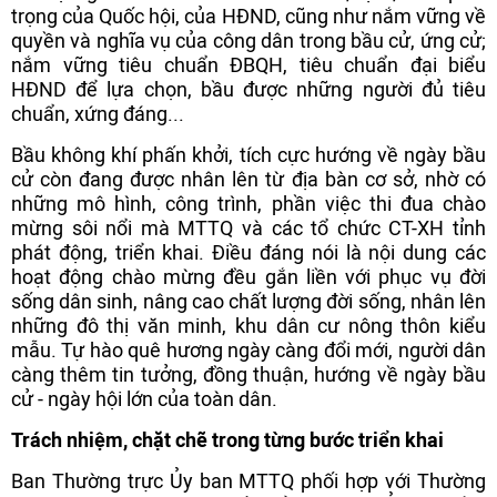
trọng của Quốc hội, của HĐND, cũng như nắm vững về
quyền và nghĩa vụ của công dân trong bầu cử, ứng cử;
nắm vững tiêu chuẩn ĐBQH, tiêu chuẩn đại biểu
HĐND để lựa chọn, bầu được những người đủ tiêu
chuẩn, xứng đáng...
Bầu không khí phấn khởi, tích cực hướng về ngày bầu
cử còn đang được nhân lên từ địa bàn cơ sở, nhờ có
những mô hình, công trình, phần việc thi đua chào
mừng sôi nổi mà MTTQ và các tổ chức CT-XH tỉnh
phát động, triển khai. Điều đáng nói là nội dung các
hoạt động chào mừng đều gắn liền với phục vụ đời
sống dân sinh, nâng cao chất lượng đời sống, nhân lên
những đô thị văn minh, khu dân cư nông thôn kiểu
mẫu. Tự hào quê hương ngày càng đổi mới, người dân
càng thêm tin tưởng, đồng thuận, hướng về ngày bầu
cử - ngày hội lớn của toàn dân.
Trách nhiệm, chặt chẽ trong từng bước triển khai
Ban Thường trực Ủy ban MTTQ phối hợp với Thường