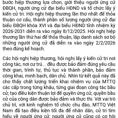
bước hiệp thương lựa chọn, giới thiệu người ứng cử
ĐBQH, người ứng cử đại biểu HĐND và tổ chức lấy ý
kiến cử tri. Hội nghị hiệp thương lần thứ nhất để thỏa
thuận cơ cấu, thành phần số lượng người ứng cử đại
biểu ĐBQH khóa XVI và đại biểu HĐND tỉnh nhiệm kỳ
2026-2031 diễn ra vào ngày 8/12/2025. Hội nghị hiệp
thương lần thứ hai để thỏa thuận, lập danh sách sơ bộ
những người ứng cử đã diễn ra vào ngày 2/2/2026
theo đúng kế hoạch.
Các hội nghị hiệp thương, hội nghị lấy ý kiến cử tri nơi
công tác, nơi cư trú... đều được bảo đảm đúng yêu cầu
thời gian, trình tự, thủ tục và thành phần, bảo đảm
công khai, minh bạch, dân chủ. Nhìn từ kết quả này đã
cho thấy chất lượng triển khai nhiệm vụ của MTTQ
các cấp trong từng khâu, từng giai đoạn công tác bầu
cử; tạo điều kiện thuận lợi để quyền ứng cử, quyền bầu
cử của công dân được bảo đảm và thực thi. Với vai trò
chủ trì, với kinh nghiệm tổ chức chu đáo, MTTQ Việt
Nam đã tạo điều kiện tối đa để nhân dân, cử tri tìm
hiểu về người ứng cử; người ứng cử cũng có cơ hội