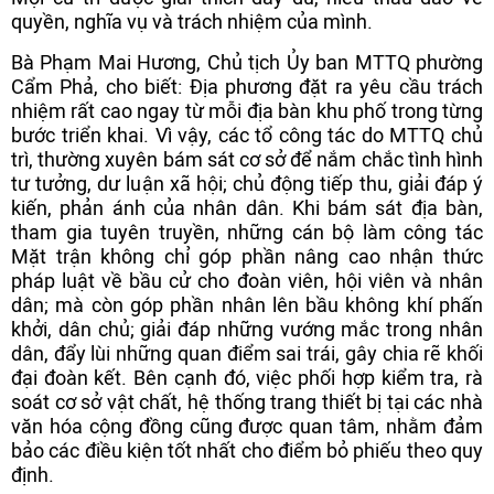
quyền, nghĩa vụ và trách nhiệm của mình.
Bà Phạm Mai Hương, Chủ tịch Ủy ban MTTQ phường
Cẩm Phả, cho biết: Địa phương đặt ra yêu cầu trách
nhiệm rất cao ngay từ mỗi địa bàn khu phố trong từng
bước triển khai. Vì vậy, các tổ công tác do MTTQ chủ
trì, thường xuyên bám sát cơ sở để nắm chắc tình hình
tư tưởng, dư luận xã hội; chủ động tiếp thu, giải đáp ý
kiến, phản ánh của nhân dân. Khi bám sát địa bàn,
tham gia tuyên truyền, những cán bộ làm công tác
Mặt trận không chỉ góp phần nâng cao nhận thức
pháp luật về bầu cử cho đoàn viên, hội viên và nhân
dân; mà còn góp phần nhân lên bầu không khí phấn
khởi, dân chủ; giải đáp những vướng mắc trong nhân
dân, đẩy lùi những quan điểm sai trái, gây chia rẽ khối
đại đoàn kết. Bên cạnh đó, việc phối hợp kiểm tra, rà
soát cơ sở vật chất, hệ thống trang thiết bị tại các nhà
văn hóa cộng đồng cũng được quan tâm, nhằm đảm
bảo các điều kiện tốt nhất cho điểm bỏ phiếu theo quy
định.