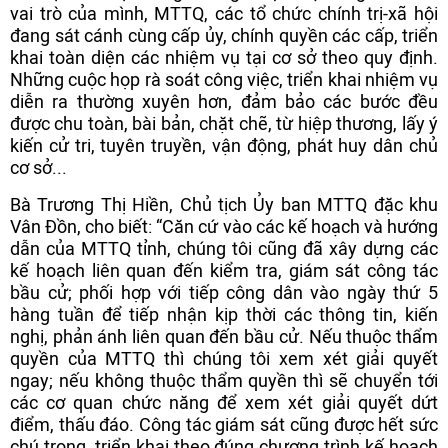
vai trò của mình, MTTQ, các tổ chức chính trị-xã hội
đang sát cánh cùng cấp ủy, chính quyền các cấp, triển
khai toàn diện các nhiệm vụ tại cơ sở theo quy định.
Những cuộc họp rà soát công việc, triển khai nhiệm vụ
diễn ra thường xuyên hơn, đảm bảo các bước đều
được chu toàn, bài bản, chặt chẽ, từ hiệp thương, lấy ý
kiến cử tri, tuyên truyền, vận động, phát huy dân chủ
cơ sở...
Bà Trương Thị Hiền, Chủ tịch Ủy ban MTTQ đặc khu
Vân Đồn, cho biết: “Căn cứ vào các kế hoạch và hướng
dẫn của MTTQ tỉnh, chúng tôi cũng đã xây dựng các
kế hoạch liên quan đến kiểm tra, giám sát công tác
bầu cử; phối hợp với tiếp công dân vào ngày thứ 5
hàng tuần để tiếp nhận kịp thời các thông tin, kiến
nghị, phản ánh liên quan đến bầu cử. Nếu thuộc thẩm
quyền của MTTQ thì chúng tôi xem xét giải quyết
ngay; nếu không thuộc thẩm quyền thì sẽ chuyển tới
các cơ quan chức năng để xem xét giải quyết dứt
điểm, thấu đáo. Công tác giám sát cũng được hết sức
chú trọng, triển khai theo đúng chương trình kế hoạch