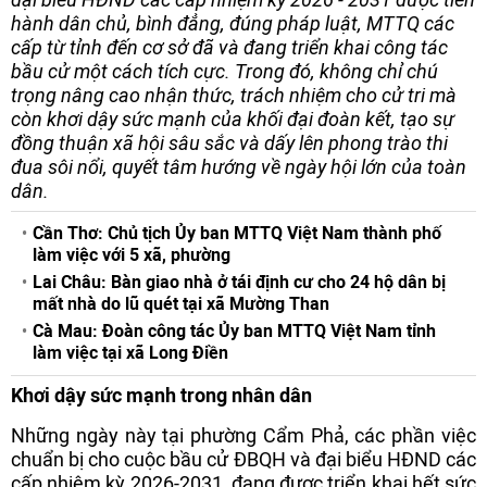
hành dân chủ, bình đẳng, đúng pháp luật, MTTQ các
cấp từ tỉnh đến cơ sở đã và đang triển khai công tác
bầu cử một cách tích cực. Trong đó, không chỉ chú
trọng nâng cao nhận thức, trách nhiệm cho cử tri mà
còn khơi dậy sức mạnh của khối đại đoàn kết, tạo sự
đồng thuận xã hội sâu sắc và dấy lên phong trào thi
đua sôi nổi, quyết tâm hướng về ngày hội lớn của toàn
dân.
Cần Thơ: Chủ tịch Ủy ban MTTQ Việt Nam thành phố
làm việc với 5 xã, phường
Lai Châu: Bàn giao nhà ở tái định cư cho 24 hộ dân bị
mất nhà do lũ quét tại xã Mường Than
Cà Mau: Đoàn công tác Ủy ban MTTQ Việt Nam tỉnh
làm việc tại xã Long Điền
Khơi dậy sức mạnh trong nhân dân
Những ngày này tại phường Cẩm Phả, các phần việc
chuẩn bị cho cuộc bầu cử ĐBQH và đại biểu HĐND các
cấp nhiệm kỳ 2026-2031, đang được triển khai hết sức