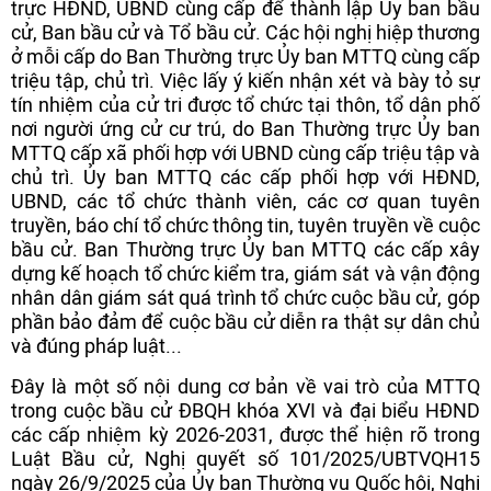
trực HĐND, UBND cùng cấp để thành lập Ủy ban bầu
cử, Ban bầu cử và Tổ bầu cử. Các hội nghị hiệp thương
ở mỗi cấp do Ban Thường trực Ủy ban MTTQ cùng cấp
triệu tập, chủ trì. Việc lấy ý kiến nhận xét và bày tỏ sự
tín nhiệm của cử tri được tổ chức tại thôn, tổ dân phố
nơi người ứng cử cư trú, do Ban Thường trực Ủy ban
MTTQ cấp xã phối hợp với UBND cùng cấp triệu tập và
chủ trì. Ủy ban MTTQ các cấp phối hợp với HĐND,
UBND, các tổ chức thành viên, các cơ quan tuyên
truyền, báo chí tổ chức thông tin, tuyên truyền về cuộc
bầu cử. Ban Thường trực Ủy ban MTTQ các cấp xây
dựng kế hoạch tổ chức kiểm tra, giám sát và vận động
nhân dân giám sát quá trình tổ chức cuộc bầu cử, góp
phần bảo đảm để cuộc bầu cử diễn ra thật sự dân chủ
và đúng pháp luật...
Đây là một số nội dung cơ bản về vai trò của MTTQ
trong cuộc bầu cử ĐBQH khóa XVI và đại biểu HĐND
các cấp nhiệm kỳ 2026-2031, được thể hiện rõ trong
Luật Bầu cử, Nghị quyết số 101/2025/UBTVQH15
ngày 26/9/2025 của Ủy ban Thường vụ Quốc hội, Nghị