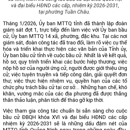
và đại biểu HĐND các cấp, nhiệm kỳ 2026-2031,
tại phường Tuần Châu.
Tháng 1/2026, Ủy ban MTTQ tỉnh đã thành lập đoàn
giám sát đợt 1, trực tiếp đến làm việc với Ủy ban bầu
cử, Ủy ban MTTQ 14 xã, phường, đặc khu. Tại các nơi
giám sát, đoàn công tác đã trao đổi, làm rõ việc cụ thể
hóa và triển khai thực hiện các văn bản của Tỉnh ủy,
Ủy ban bầu cử tỉnh về cuộc bầu cử. Nhất là về kết quả,
hồ sơ, quy trình triển khai các bước hiệp thương; việc
nộp hồ sơ của người ứng cử, người được giới thiệu ứng
cử; việc tuyên truyền và tiếp công dân, giải quyết đơn
thư; việc thực hiện nhiệm vụ, quyền hạn của các tổ
chức phụ trách bầu cử tại cơ sở... Những hạn chế, khó
khăn, vướng mắc của các địa phương đã được thẳng
thắn thảo luận, phân tích để tháo gỡ kịp thời.
Việc tham gia công tác chuẩn bị sẵn sàng cho cuộc
bầu cử ĐBQH khóa XVI và đại biểu HĐND các cấp
nhiệm kỳ 2026-2031 sẽ là những dấu đậm nét của
MTTQ tỉnh Quảng Ninh ngay trong những ngày đầu,