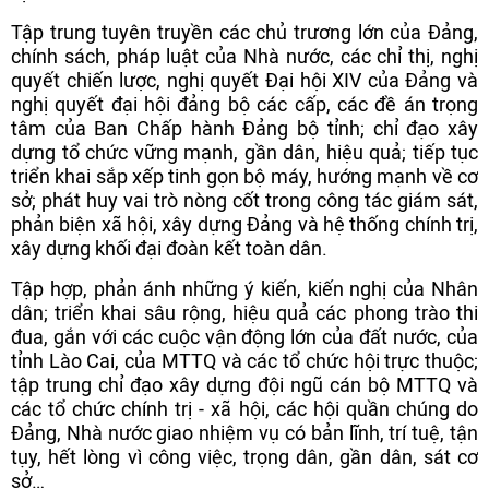
Tập trung tuyên truyền các chủ trương lớn của Đảng,
chính sách, pháp luật của Nhà nước, các chỉ thị, nghị
quyết chiến lược, nghị quyết Đại hội XIV của Đảng và
nghị quyết đại hội đảng bộ các cấp, các đề án trọng
tâm của Ban Chấp hành Đảng bộ tỉnh; chỉ đạo xây
dựng tổ chức vững mạnh, gần dân, hiệu quả; tiếp tục
triển khai sắp xếp tinh gọn bộ máy, hướng mạnh về cơ
sở; phát huy vai trò nòng cốt trong công tác giám sát,
phản biện xã hội, xây dựng Đảng và hệ thống chính trị,
xây dựng khối đại đoàn kết toàn dân.
Tập hợp, phản ánh những ý kiến, kiến nghị của Nhân
dân; triển khai sâu rộng, hiệu quả các phong trào thi
đua, gắn với các cuộc vận động lớn của đất nước, của
tỉnh Lào Cai, của MTTQ và các tổ chức hội trực thuộc;
tập trung chỉ đạo xây dựng đội ngũ cán bộ MTTQ và
các tổ chức chính trị - xã hội, các hội quần chúng do
Đảng, Nhà nước giao nhiệm vụ có bản lĩnh, trí tuệ, tận
tụy, hết lòng vì công việc, trọng dân, gần dân, sát cơ
sở…