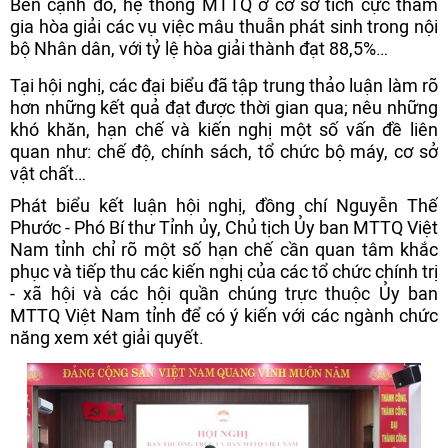
Bên cạnh đó, hệ thống MTTQ ở cơ sở tích cực tham
gia hòa giải các vụ việc mâu thuẫn phát sinh trong nội
bộ Nhân dân, với tỷ lệ hòa giải thành đạt 88,5%…
Tại hội nghị, các đại biểu đã tập trung thảo luận làm rõ
hơn những kết quả đạt được thời gian qua; nêu những
khó khăn, hạn chế và kiến nghị một số vấn đề liên
quan như: chế độ, chính sách, tổ chức bộ máy, cơ sở
vật chất…
Phát biểu kết luận hội nghị, đồng chí Nguyễn Thế
Phước - Phó Bí thư Tỉnh ủy, Chủ tịch Ủy ban MTTQ Việt
Nam tỉnh chỉ rõ một số hạn chế cần quan tâm khắc
phục và tiếp thu các kiến nghị của các tổ chức chính trị
- xã hội và các hội quần chúng trực thuộc Ủy ban
MTTQ Việt Nam tỉnh để có ý kiến với các ngành chức
năng xem xét giải quyết.