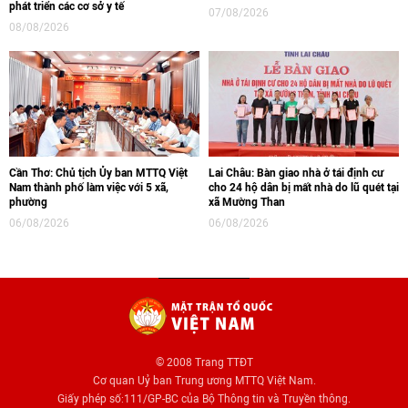
phát triển các cơ sở y tế
07/08/2026
08/08/2026
Cần Thơ: Chủ tịch Ủy ban MTTQ Việt
Lai Châu: Bàn giao nhà ở tái định cư
Nam thành phố làm việc với 5 xã,
cho 24 hộ dân bị mất nhà do lũ quét tại
phường
xã Mường Than
06/08/2026
06/08/2026
© 2008 Trang TTĐT
Cơ quan Uỷ ban Trung ương MTTQ Việt Nam.
Giấy phép số:111/GP-BC của Bộ Thông tin và Truyền thông.