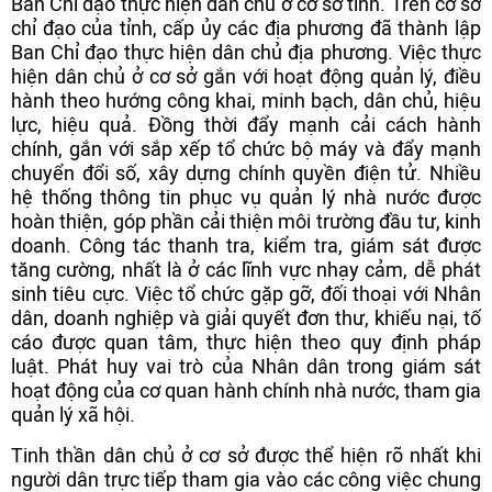
Ban Chỉ đạo thực hiện dân chủ ở cơ sở tỉnh. Trên cơ sở
chỉ đạo của tỉnh, cấp ủy các địa phương đã thành lập
Ban Chỉ đạo thực hiện dân chủ địa phương. Việc thực
hiện dân chủ ở cơ sở gắn với hoạt động quản lý, điều
hành theo hướng công khai, minh bạch, dân chủ, hiệu
lực, hiệu quả. Đồng thời đẩy mạnh cải cách hành
chính, gắn với sắp xếp tổ chức bộ máy và đẩy mạnh
chuyển đổi số, xây dựng chính quyền điện tử. Nhiều
hệ thống thông tin phục vụ quản lý nhà nước được
hoàn thiện, góp phần cải thiện môi trường đầu tư, kinh
doanh. Công tác thanh tra, kiểm tra, giám sát được
tăng cường, nhất là ở các lĩnh vực nhạy cảm, dễ phát
sinh tiêu cực. Việc tổ chức gặp gỡ, đối thoại với Nhân
dân, doanh nghiệp và giải quyết đơn thư, khiếu nại, tố
cáo được quan tâm, thực hiện theo quy định pháp
luật. Phát huy vai trò của Nhân dân trong giám sát
hoạt động của cơ quan hành chính nhà nước, tham gia
quản lý xã hội.
Tinh thần dân chủ ở cơ sở được thể hiện rõ nhất khi
người dân trực tiếp tham gia vào các công việc chung