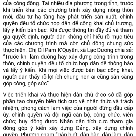
của cộng đồng. Tại nhiều địa phương trong tỉnh, trước
khi triển khai các chương trình xây dựng nông thôn
mới, đầu tư hạ tầng hay phát triển sản xuất, chính
quyền đều tổ chức họp dân để công khai chủ trương,
lấy ý kiến bàn bạc. Khi được thông tin đầy đủ và tham
gia quyết định, người dân không chỉ hiểu rõ mục tiêu
của các chương trình mà còn chủ động chung sức
thực hiện. Chị Cil Pam K’Quyên, xã Lạc Dương chia sẻ:
“Trước khi làm đường hay xây dựng công trình trong
thôn, chính quyền đều tổ chức họp dân để thông báo
và lấy ý kiến. Khi mọi việc được bàn bạc công khai,
người dân thấy rõ lợi ích chung nên ai cũng sẵn sàng
góp công, góp sức”.
Việc triển khai và thực hiện dân chủ ở cơ sở đã góp
phần tạo chuyển biến tích cực về nhận thức và trách
nhiệm, phong cách làm việc của người đứng đầu cấp
ủy, chính quyền và đội ngũ cán bộ, công chức, viên
chức; huy động được Nhân dân tích cực tham gia
đóng góp ý kiến xây dựng Đảng, xây dựng chính
quyền. Phương châm “Dân biết, dân bàn, dân làm, dân