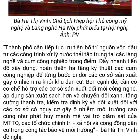
Bà Hà Thị Vinh, Chủ tịch Hiệp hội Thủ công mỹ
nghệ và Làng nghề Hà Nội phát biểu tại hội nghị.
Ảnh: PV
“Thành phố cần tiếp tục ưu tiên bố trí nguồn vốn đầu
tư các công trình xử lý nước thải tập trung tại các làng
nghề và cụm công nghiệp trọng điểm. Đẩy nhanh tiến
độ xây dựng, hoàn thiện hạ tầng kỹ thuật các cụm
công nghiệp để từng bước di dời các cơ sở sản xuất
gây ô nhiễm ra khỏi khu dân cư. Bên cạnh đó, cần có
cơ chế hỗ trợ các cơ sở sản xuất đổi mới công nghệ,
áp dụng sản xuất sạch hơn và chuyển đổi xanh; tăng
cường thanh tra, kiểm tra định kỳ và đột xuất đối với
các cơ sở có nguy cơ gây ô nhiễm môi trường cao
cũng như phát huy mạnh mẽ vai trò giám sát của
MTTQ, các tổ chức chính trị - xã hội và cộng đồng dân
cư trong công tác bảo vệ môi trường” - bà Hà Thị Vinh
đề nghị.