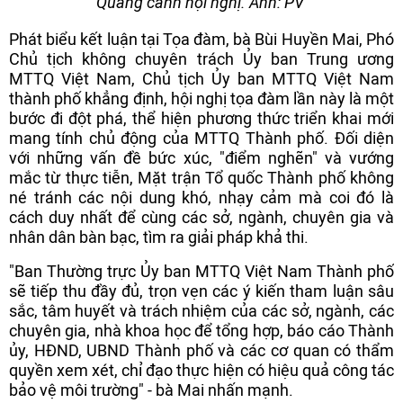
Quang cảnh hội nghị. Ảnh: PV
Phát biểu kết luận tại Tọa đàm, bà Bùi Huyền Mai, Phó
Chủ tịch không chuyên trách Ủy ban Trung ương
MTTQ Việt Nam, Chủ tịch Ủy ban MTTQ Việt Nam
thành phố khẳng định, hội nghị tọa đàm lần này là một
bước đi đột phá, thể hiện phương thức triển khai mới
mang tính chủ động của MTTQ Thành phố. Đối diện
với những vấn đề bức xúc, "điểm nghẽn" và vướng
mắc từ thực tiễn, Mặt trận Tổ quốc Thành phố không
né tránh các nội dung khó, nhạy cảm mà coi đó là
cách duy nhất để cùng các sở, ngành, chuyên gia và
nhân dân bàn bạc, tìm ra giải pháp khả thi.
"Ban Thường trực Ủy ban MTTQ Việt Nam Thành phố
sẽ tiếp thu đầy đủ, trọn vẹn các ý kiến tham luận sâu
sắc, tâm huyết và trách nhiệm của các sở, ngành, các
chuyên gia, nhà khoa học để tổng hợp, báo cáo Thành
ủy, HĐND, UBND Thành phố và các cơ quan có thẩm
quyền xem xét, chỉ đạo thực hiện có hiệu quả công tác
bảo vệ môi trường" - bà Mai nhấn mạnh.