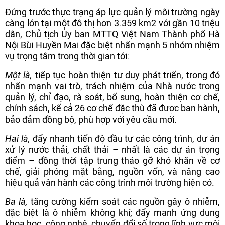
Đứng trước thực trạng áp lực quản lý môi trường ngày
càng lớn tại một đô thị hơn 3.359 km2 với gần 10 triệu
dân, Chủ tịch Ủy ban MTTQ Việt Nam Thành phố Hà
Nội Bùi Huyền Mai đặc biệt nhấn mạnh 5 nhóm nhiệm
vụ trọng tâm trong thời gian tới:
Một là,
tiếp tục hoàn thiện tư duy phát triển, trong đó
nhấn mạnh vai trò, trách nhiệm của Nhà nước trong
quản lý, chỉ đạo, rà soát, bổ sung, hoàn thiện cơ chế,
chính sách, kể cả 26 cơ chế đặc thù đã được ban hành,
bảo đảm đồng bộ, phù hợp với yêu cầu mới.
Hai là,
đẩy nhanh tiến độ đầu tư các công trình, dự án
xử lý nước thải, chất thải – nhất là các dự án trọng
điểm – đồng thời tập trung tháo gỡ khó khăn về cơ
chế, giải phóng mặt bằng, nguồn vốn, và nâng cao
hiệu quả vận hành các công trình môi trường hiện có.
Ba là,
tăng cường kiểm soát các nguồn gây ô nhiễm,
đặc biệt là ô nhiễm không khí; đẩy mạnh ứng dụng
khoa học, công nghệ, chuyển đổi số trong lĩnh vực môi