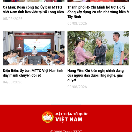
Cà Mau: Đoàn công tác Ủy ban MTTQ
Thành phố Hồ Chí Minh hỗ trợ 1,6 tỷ
Việt Nam tỉnh làm việc tại xã Long Điền
đồng xây dựng 20 căn nhà vùng biên ở
Tây Ninh
05/08/2026
05/08/2026
Điện Biên: Ủy ban MTTQ Việt Nam tỉnh
Hưng Yên: Khi kiến nghị chính đáng
đẩy mạnh chuyển đổi số
của người dân được lắng nghe, giải
quyết
04/08/2026
03/08/2026
© 2008 Trang TTĐT