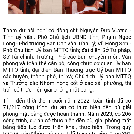
Tham dự hội nghị có đồng chí: Nguyễn Đức Vượng -
Tỉnh uỷ viên, Phó Chủ tịch UBND tỉnh; Phạm Ngọc
Long - Phó trưởng Ban Dân vận Tỉnh uỷ; Vũ Hồng Sơn -
Phó Chủ tịch Uỷ ban MTTQ tỉnh; đại diện Sở Tư pháp,
Sở Tài chính; Trưởng, Phó các Ban chuyên môn, Văn
phòng
và toàn thể cán bộ, công chức cơ quan Ủy ban
MTTQ tỉnh; đại diện Ban Thường trực Uỷ ban MTTQ
các huyện, thành phố, thị xã; Chủ tịch Uỷ ban MTTQ
và Trưởng các Nhóm nòng cốt ở các xã, phường, thị
trấn có thực hiện giải phóng mặt bằng.
Tính đến thời điểm cuối năm 2022, toàn tỉnh đã có
71/217 công trình, dự án có thực hiện đền bù giải
phóng mặt bằng được hoàn thành. Năm 2023, có 206
công trình, dự án có thực hiện đền bù, giải phóng mặt
bằng tiếp tục được triển khai, thực hiện. Trong quý
I/2023, các Nhóm nòng cốt đã tuyên truyền được 391