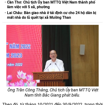
Cần Thơ: Chủ tịch Ủy ban MTTQ Việt Nam thành phố
làm việc với 5 xã, phường
Lai Châu: Bàn giao nhà ở tái định cư cho 24 hộ dân bị
mất nhà do lũ quét tại xã Mường Than
Ông Trần Công Thắng, Chủ tịch Ủy ban MTTQ Việt
Nam tỉnh Bắc Giang phát biểu.
Theo đó, từ tháng 10/2021 đến 30/9/2022, trong thời