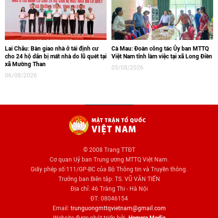
Lai Châu: Bàn giao nhà ở tái định cư
Cà Mau: Đoàn công tác Ủy ban MTTQ
cho 24 hộ dân bị mất nhà do lũ quét tại
Việt Nam tỉnh làm việc tại xã Long Điền
xã Mường Than
05/08/2026
06/08/2026
© 2008 Trang TTĐT
Cơ quan Uỷ ban Trung ương MTTQ Việt Nam.
Giấy phép số:111/GP-BC của Bộ Thông tin và Truyền thông.
Trưởng ban Biên tập: TS. VŨ VĂN TIẾN
Địa chỉ: 46 Tràng Thi - Hà Nội
ĐT: 08046154
Email:
trunguongmttqvietnam@gmail.com
Website được phát triển bởi
Hemera Media