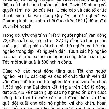
điểm cả tỉnh bị ảnh hưởng bởi dịch Covid-19 nhưng với
quyết tâm, nỗ lực của MTTQ các cấp và các tổ chức
thành viên đã vận động Quỹ “Vì người nghèo” và
Chương trình an sinh xã hội được trên 150 tỷ đồng, đạt
300% kế hoạch.
Trong đó: Chương trình "Tết vì người nghèo” vận động
72,709 suất quà, trị giá trên 37,5 tỷ đồng và hàng ngàn
suất quà bằng hiện vật cho các hộ nghèo và hộ cận
nghèo trong dịp Tết nguyên đán, 100% các hộ nghèo
có quà Tết, một số hộ cận nghèo cũng được nhận quà
Tết, mỗi suất quà là 500 nghìn đồng.
Cùng với các hoạt động tặng quà Tết cho người
nghèo, MTTQ các cấp và các tổ chức thành viên đã
vận động hỗ trợ các hộ nghèo làm mới và sửa chữa
1,586 ngôi nhà Đại đoàn kết, trị giá trên 34,9 tỷ đồng,
đạt 225,4% kế hoạch giúp các hộ nghèo ổn định cuộc
sống. Kịp thời tổ chức các hoạt động thăm và tặng
quà đột xuất cho các hộ nghèo khi khó khăn, hoạn
nạn; hỗ trợ con em hộ nghèo vượt khó học giỏi và