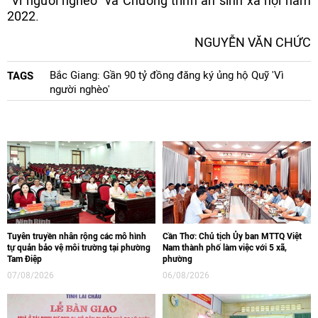
“Vì người nghèo” và Chương trình an sinh xã hội năm
2022.
NGUYỄN VĂN CHỨC
Bắc Giang: Gần 90 tỷ đồng đăng ký ủng hộ Quỹ 'Vì
TAGS
người nghèo'
Tuyên truyền nhân rộng các mô hình
Cần Thơ: Chủ tịch Ủy ban MTTQ Việt
tự quản bảo vệ môi trường tại phường
Nam thành phố làm việc với 5 xã,
Tam Điệp
phường
07/08/2026
06/08/2026