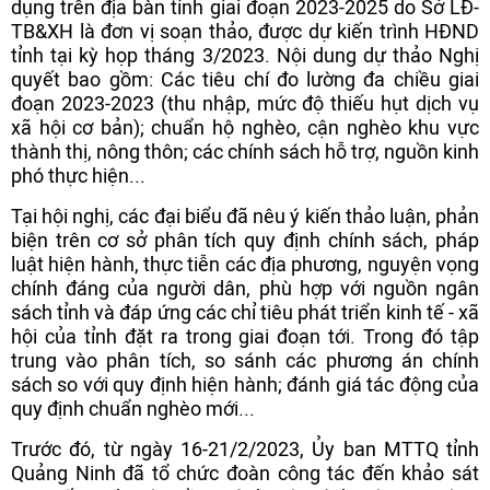
dụng trên địa bàn tỉnh giai đoạn 2023-2025 do Sở LĐ-
TB&XH là đơn vị soạn thảo, được dự kiến trình HĐND
tỉnh tại kỳ họp tháng 3/2023. Nội dung dự thảo Nghị
quyết bao gồm: Các tiêu chí đo lường đa chiều giai
đoạn 2023-2023 (thu nhập, mức độ thiếu hụt dịch vụ
xã hội cơ bản); chuẩn hộ nghèo, cận nghèo khu vực
thành thị, nông thôn; các chính sách hỗ trợ, nguồn kinh
phó thực hiện...
Tại hội nghị, các đại biểu đã nêu ý kiến thảo luận, phản
biện trên cơ sở phân tích quy định chính sách, pháp
luật hiện hành, thực tiễn các địa phương, nguyện vọng
chính đáng của người dân, phù hợp với nguồn ngân
sách tỉnh và đáp ứng các chỉ tiêu phát triển kinh tế - xã
hội của tỉnh đặt ra trong giai đoạn tới. Trong đó tập
trung vào phân tích, so sánh các phương án chính
sách so với quy định hiện hành; đánh giá tác động của
quy định chuẩn nghèo mới...
Trước đó, từ ngày 16-21/2/2023, Ủy ban MTTQ tỉnh
Quảng Ninh đã tổ chức đoàn công tác đến khảo sát