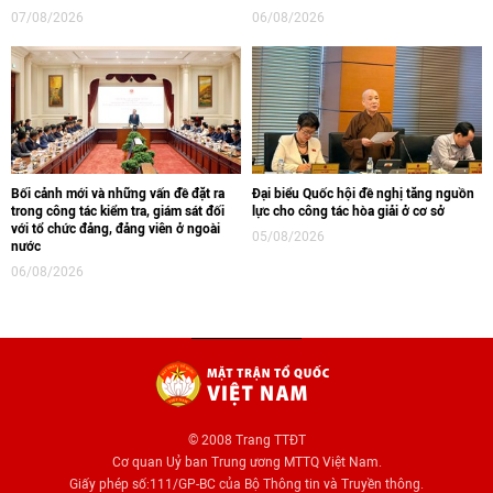
07/08/2026
06/08/2026
Bối cảnh mới và những vấn đề đặt ra
Đại biểu Quốc hội đề nghị tăng nguồn
trong công tác kiểm tra, giám sát đối
lực cho công tác hòa giải ở cơ sở
với tổ chức đảng, đảng viên ở ngoài
05/08/2026
nước
06/08/2026
© 2008 Trang TTĐT
Cơ quan Uỷ ban Trung ương MTTQ Việt Nam.
Giấy phép số:111/GP-BC của Bộ Thông tin và Truyền thông.