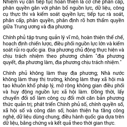
Nhiệm vụ cần tiếp tục hoàn thiện là cơ chế phân cấp,
phân quyền gắn với phân bổ nguồn lực, dữ liệu, công
cụ thực thi và kiểm soát quyền lực; tiếp tục rà soát,
phân cấp, phân quyền, phân định rõ hơn thẩm quyền
giữa Trung ương và địa phương.
Chính phủ tập trung quản lý vĩ mô, hoàn thiện thể chế,
hoạch định chiến lược, điều phối nguồn lực lớn và kiểm
soát rủi ro quốc gia. Địa phương chủ động thực hiện và
chịu trách nhiệm theo phương châm "địa phương
quyết, địa phương làm, địa phương chịu trách nhiệm."
Chính phủ không làm thay địa phương; Nhà nước
không làm thay thị trường, không làm thay xã hội mà
tạo khuôn khổ pháp lý, mở rộng không gian điều phối
và huy động nguồn lực xã hội làm. Đồng thời, lấy
chuyển đổi số làm công cụ đổi mới căn bản phương
thức quản trị; phát triển Chính phủ số, chính quyền số,
xã hội số và công dân số; hoàn thiện hạ tầng công
nghệ, dữ liệu dùng chung; điều hành quốc gia dựa trên
dữ liệu, bằng chứng và kết quả theo thời gian thực.