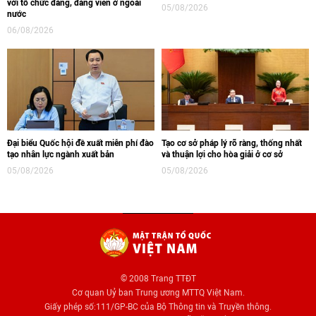
với tổ chức đảng, đảng viên ở ngoài
05/08/2026
nước
06/08/2026
Đại biểu Quốc hội đề xuất miễn phí đào
Tạo cơ sở pháp lý rõ ràng, thống nhất
tạo nhân lực ngành xuất bản
và thuận lợi cho hòa giải ở cơ sở
05/08/2026
05/08/2026
© 2008 Trang TTĐT
Cơ quan Uỷ ban Trung ương MTTQ Việt Nam.
Giấy phép số:111/GP-BC của Bộ Thông tin và Truyền thông.